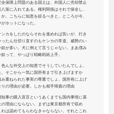
安全保障上問題のある国土は、外国人に売却禁止
新八策に入れてある。権利関係はそれで保全し、
くか。こちらに知恵を絞るべきと。ところが今、
中がホットになった。
ケンカをしたのならそれを進めれば良いが、行き
いったん仕切り直すのもケンカの常道。威勢のい
い奴が多い。犬に例えて言うじゃない。まあ僕み
い奴って、やっぱり戦略戦術上手。
。色んな外交上の知恵でそうしていたんでしょ。
た。そこから一気に国所有まで引き上げますか
積み重ねられた事実の尊重でしょ。国所有に上げ
なりの理由が必要。しかも相手帰責の理由
都知事の購入宣言というあくまでも国内事情に基
上の理由にならない。まずは東京都所有で収め
これは認めてもらわなきゃならない。それとこれ