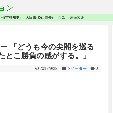
ョン
府(吉村知事)
大阪市(横山市長)
会見
選挙関連
ッター 「どうも今の尖閣を巡る
たとこ勝負の感がする。」
2012/9/22
ツイッター
0