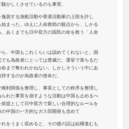
て騒がしくさせているのも事実。
を逸脱する漁船活動や香港活動家の上陸を許し
も始まった。ゆえに人命救助の観点から、しかる
る。あくまでも日中双方の国民の命を救う「人命
から、中国もこれくらいは認めてくれないと。国
代でも為政者にとっては脅威だ。選挙で落ちるだ
の命まで奪われかねない。しかしそういう中にあ
維持するのが為政者の使命だ。
で権利関係を整理し、事実としての秩序を整理し
ねられた事実を崩すような活動は中国も止めるべ
を前提として日中双方で新しい合理的なルールを
線の中国の一方的なガス田開発も含めて
それをうまく収めると、その後の話は結構進むも