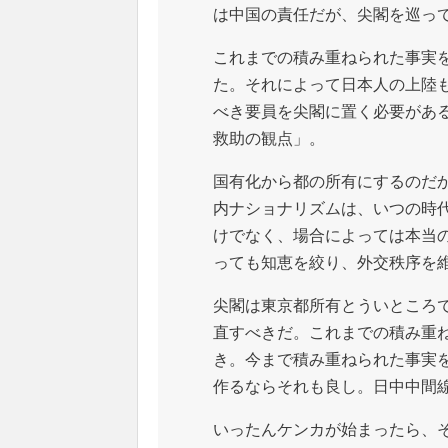
は中国の責任だが、尖閣を巡っ
これまでの積み重ねられた事実
た。それによって日本人の上陸
べき要員を尖閣に置く必要があ
救助の観点」。
国有化から都の所有にするのだ
内ナショナリズムは、いつの時
けでなく、場合によっては本当
っても知恵を絞り、外交秩序を
尖閣は東京都所有とういところ
直すべきだ。これまでの積み重
き。今まで積み重ねられた事実
作るならそれも良し。日中中間
いったんケンカが始まったら、