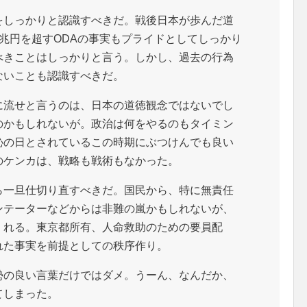
をしっかりと認識すべきだ。戦後日本が歩んだ道
兆円を超すODAの事実もプライドとしてしっかり
べきことはしっかりと言う。しかし、過去の行為
ないことも認識すべきだ。
に流せと言うのは、日本の道徳観念ではないでし
のかもしれないが。政治は何をやるのもタイミン
恥の日とされているこの時期にぶつけんでも良い
のケンカは、戦略も戦術もなかった。
ら一旦仕切り直すべきだ。国民から、特に無責任
ンテーターなどからは非難の嵐かもしれないが、
くれる。東京都所有、人命救助のための要員配
れた事実を前提としての秩序作り。
勢の良い言葉だけではダメ。うーん、なんだか、
てしまった。