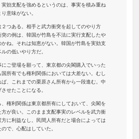
。実効支配を強めるというのは、事実を積み重ね
まり意味がない。
は２つある。相手と武力衝突を起してのやり方
衝突の例は、韓国が竹島を不法に実行支配したや
のかね。それは知恵がない。韓国が竹島を実効支
ベルの低いやり方だ。
事にご登場を願って、東京都の尖閣購入でいった
も国所有でも権利関係においては大差ない。むし
れば、これまでの栗原さん所有から一段進む。中
げさせたことになる。
ら、権利関係は東京都所有にしておいて、尖閣を
た方が良い。このまま支配事実のレベルを武力衝
双方に利益なし。民間人所有だと場合によっては
たので、心配はしていた。