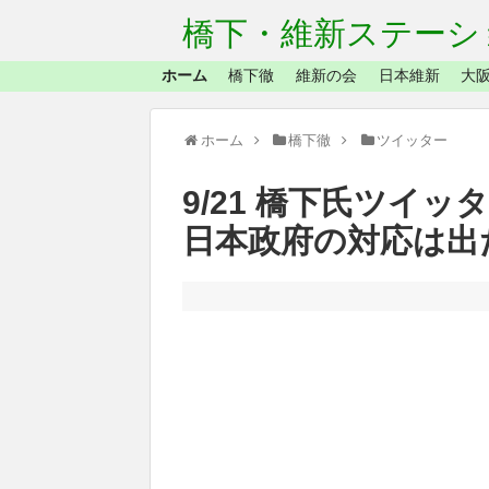
橋下・維新ステーシ
ホーム
橋下徹
維新の会
日本維新
大阪
ホーム
橋下徹
ツイッター
9/21 橋下氏ツイ
日本政府の対応は出