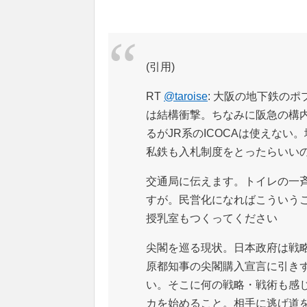
(引用)
RT
@taroise
: 大阪の地下鉄のポ
は結構衝撃。ちなみに阪急の構内
るがJR系のICOCAは使えない
私鉄も入札制度をとったらいいの
交通局に伝えます。トイレの一
すが。民営化になればこういうこ
授乳室もつくってください
尖閣を巡る現状。日本政府は戦
原都知事の尖閣購入宣言に引き
い。そこに何の戦略・戦術も感
カを始めること。相手に逃げ道