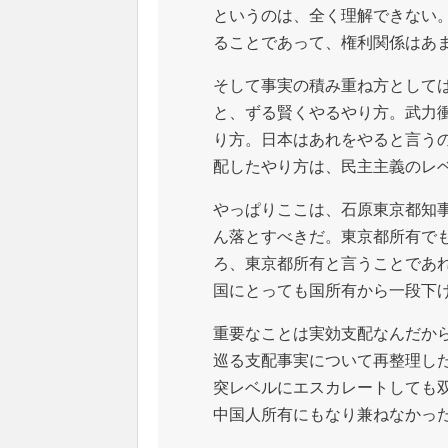
というのは、全く理解できない
ることであって、権利関係はあ
そして事実の積み重ね方として
と、ずる賢くやるやり方。武力
り方。日本はあれをやると言う
配したやり方は、民主主義のレ
やっぱりここは、石原東京都知
ん落とすべきだ。東京都所有で
ろ、東京都所有と言うことであ
国にとっても国所有から一段下
重要なことは実効支配なんだか
巡る支配事実について再整理し
突レベルにエスカレートしても
中国人所有にもなり兼ねなかっ