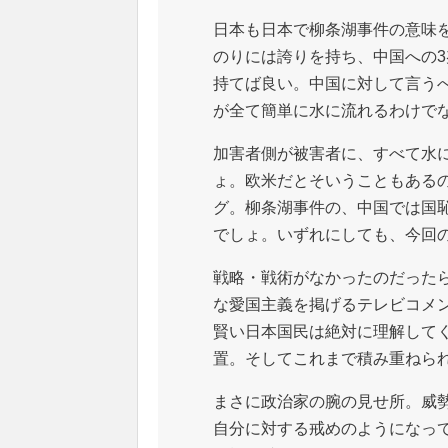
日本も日本で柳条湖事件の意味
のりには誇りを持ち、中国への3
持てば良い。中国に対して言う
が全て簡単に水に流れるわけで
加害者側が被害者に、すべて水
ょ。欧米だとそいうこともある
グ。柳条湖事件の、中国では国
でしょ。いずれにしても、今回
戦略・戦術がなかったのだった
な愛国主義を掲げるテレビコメ
賢い日本国民は絶対に理解して
置。そしてこれまで積み重ねら
まさに政治家の腕の見せ所。威
自分に対する戒めのようになっ