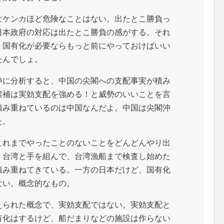
なケンカほど危険なことはない。出たとこ勝負っ
日本政府の対応は出たとこ勝負の感がする。それ
、国有化が必要ならもっと前にやっておけばいい
たんでしょ。
静に分析すると、中国の尖閣への支配事実が積み
候補は実効支配を強める！と威勢のいいことを言
積み重ねているのは中国なんだよ。中国は尖閣沖
た。
これまでやったことのないことをどんどんやり出
、台湾と手を組んで、台湾漁船まで検査し始めた
積み重ねてきている。一方の日本だけど、国有化
ない。概念的なもの。
えられた概念で、実効支配ではない。実効支配と
有化はするけど、船だまりなどの施設は作らない