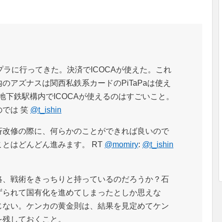
プラに行ってきた。決済でICOCAが使えた。これ
のアズナスは関西私鉄系カードのPiTaPaは使え
。地下鉄駅構内でICOCAが使えるのはすごいこと。
では 笑
@t_ishin
斉改修の際に、何らかのことができれば良いので
とはどんどん進みます。 RT
@momiry
:
@t_ishin
略、戦術をきっちりと持っているのだろうか？石
ずられて国有化を進めてしまったとしか思えな
じない。ケンカの黄金則は、結果を見定めてケン
を残しておくこと。