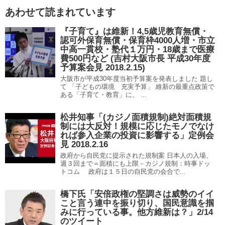
あわせて読まれています
『子育て』は維新！4,5歳児教育無償・
認可外保育無償・保育枠4000人増・市立
中高一貫校・塾代１万円・18歳まで医療
費500円など (吉村大阪市長 平成30年度
予算案会見 2018.2.15)
大阪市が平成30年度当初予算案を発表しました 題し
て 「子どもの環境 充実予算」 維新の最重点政策で
ある「子育て・教育」に、 ...
松井知事「(カジノ面積規制)絶対面積規
制には大反対！規模に応じたモノでなけ
れば参入企業の投資に影響する」定例会
見 2018.2.16
政府から自民党に提示された規制案 日本人の入場、
週３回まで＝面積にも上限－カジノ規制：時事ドッ
トコム 政府は１５日の自民党の会合で...
橋下氏「安倍政権の堅調さは威勢のイイ
こと言う連中を振り切り、国民意識を掴
みに行っている事。他方維新は？」2/14
のツイート