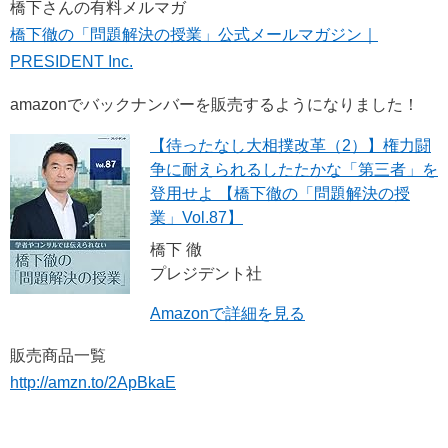
橋下さんの有料メルマガ
橋下徹の「問題解決の授業」公式メールマガジン｜
PRESIDENT Inc.
amazonでバックナンバーを販売するようになりました！
【待ったなし大相撲改革（2）】権力闘
争に耐えられるしたたかな「第三者」を
登用せよ 【橋下徹の「問題解決の授
業」Vol.87】
橋下 徹
プレジデント社
Amazonで詳細を見る
販売商品一覧
http://amzn.to/2ApBkaE