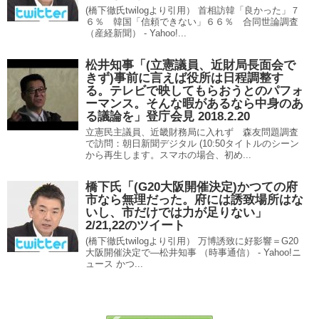
(橋下徹氏twilogより引用） 首相訪韓「良かった」７
６％ 韓国「信頼できない」６６％ 合同世論調査
（産経新聞） - Yahoo!...
松井知事「(立憲議員、近財局長面会で
きず)事前に言えば役所は日程調整す
る。テレビで映してもらおうとのパフォ
ーマンス。そんな暇があるなら中身のあ
る議論を」登庁会見 2018.2.20
立憲民主議員、近畿財務局に入れず 森友問題調査
で訪問：朝日新聞デジタル (10:50タイトルのシーン
から再生します。スマホの場合、初め...
橋下氏「(G20大阪開催決定)かつての府
市なら無理だった。府には誘致場所はな
いし、市だけでは力が足りない」
2/21,22のツイート
(橋下徹氏twilogより引用） 万博誘致に好影響＝G20
大阪開催決定で―松井知事 （時事通信） - Yahoo!ニ
ュース かつ...