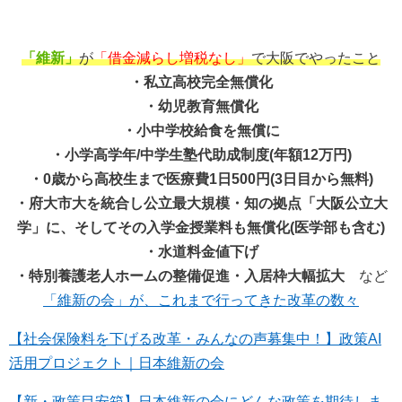
「維新」
が
「借金減らし増税なし」
で大阪でやったこと
・私立高校完全無償化
・幼児教育無償化
・小中学校給食を無償に
・小学高学年/中学生塾代助成制度(年額12万円)
・0歳から高校生まで医療費1日500円(3日目から無料)
・府大市大を統合し公立最大規模・知の拠点「大阪公立大
学」に、そしてその入学金授業料も無償化(医学部も含む)
・水道料金値下げ
・特別養護老人ホームの整備促進・入居枠大幅拡大
など
「維新の会」が、これまで行ってきた改革の数々
【社会保険料を下げる改革・みんなの声募集中！】政策AI
活用プロジェクト｜日本維新の会
【新・政策目安箱】日本維新の会にどんな政策を期待しま