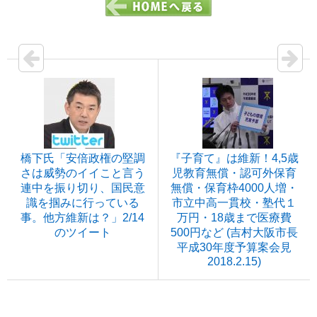
橋下氏「安倍政権の堅調
『子育て』は維新！4,5歳
さは威勢のイイこと言う
児教育無償・認可外保育
連中を振り切り、国民意
無償・保育枠4000人増・
識を掴みに行っている
市立中高一貫校・塾代１
事。他方維新は？」2/14
万円・18歳まで医療費
のツイート
500円など (吉村大阪市長
平成30年度予算案会見
2018.2.15)