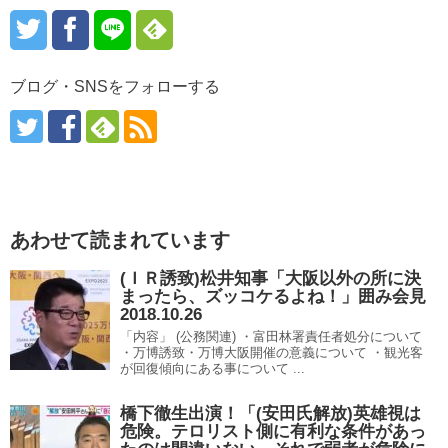
ブログ・SNSをフォローする
あわせて読まれています
(ＩＲ誘致)松井知事「大阪以外の所に決
まったら、ズッコケるよね！」囲み会見
2018.10.26
「内容」 (公務関連) ・富田林署責任者処分について
・万博誘致・万博大阪開催の意義について ・観光客
が回復傾向にある事について ...
橋下徹生出演！「(安田氏解放)英雄視は
危険。テロリスト側に有利な条件があっ