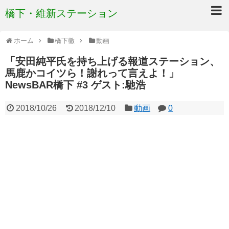
橋下・維新ステーション
ホーム
橋下徹
動画
「安田純平氏を持ち上げる報道ステーション、
馬鹿かコイツら！謝れって言えよ！」
NewsBAR橋下 #3 ゲスト:馳浩
2018/10/26
2018/12/10
動画
0