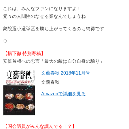
これは、みんなファンになりますよ！
元々の人間性のなせる業なんでしょうね
衆院選小選挙区を勝ち上がってくるのも納得です
♢
【橋下徹 特別寄稿】
安倍首相への忠言「最大の敵は自分自身の驕り」
文藝春秋 2018年11月号
文藝春秋
Amazonで詳細を見る
【国会議員がみんな読んでる！？】