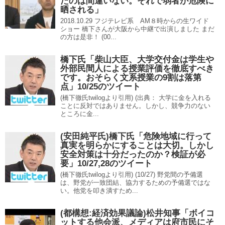
たのは間違いない。それで弱者が危険に
晒される」
2018.10.29 フジテレビ系 AM８時からの生ワイド
ショー 橋下さんが大阪から中継で出演しました まだ
の方は是非！ (00...
橋下氏「柴山大臣、大学交付金は学生や
外部民間人による授業評価を徹底すべき
です。おそらく文系授業の9割は落第
点」10/25のツイート
(橋下徹氏twilogより引用) (出典： 大学に金を入れる
ことに反対ではありません。しかし、競争力のない
ところに金...
(安田純平氏)橋下氏「危険地域に行って
真実を明らかにすることは大切。しかし
安全対策は十分だったのか？検証が必
要」10/27,28のツイート
(橋下徹氏twilogより引用) (10/27) 野党間の予備選
は、野党が一致団結、協力するための予備選ではな
い。他党を叩き潰すため...
(都構想:経済効果議論)松井知事「ボイコ
ットする他会派、メディアは府市民にそ