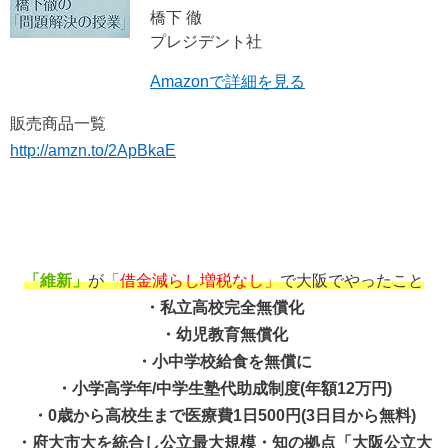
橋下 徹
プレジデント社
Amazonで詳細を見る
販売商品一覧
http://amzn.to/2ApBkaE
「維新」
が
「借金減らし増税なし」
で大阪でやったこと
・私立高校完全無償化
・幼児教育無償化
・小中学校給食を無償に
・小学高学年/中学生塾代助成制度(年額12万円)
・0歳から高校生まで医療費1日500円(3日目から無料)
・府大市大を統合し公立最大規模・知の拠点「大阪公立大