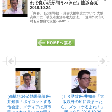
れで良いのか問うべきだ」囲み会見
2018.10.24
「内容」 (公務関連) ・災害支援制度について 大阪・
高槻市に「被災者生活再建支援法」 適用外の市町
村も府独自で支援へ(MBS) ...
(都構想:経済効果議論)松
(ＩＲ誘致)松井知事「大
井知事「ボイコットする
阪以外の所に決まった
他会派、メディアは府市
ら、ズッコケるよね！」