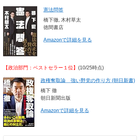
憲法問答
橋下徹, 木村草太
徳間書店
Amazonで詳細を見る
【政治部門：ベストセラー１位】
(10/25時点)
政権奪取論 強い野党の作り方 (朝日新書)
橋下 徹
朝日新聞出版
Amazonで詳細を見る