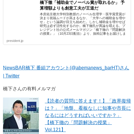
橋下徹「補助金でノーベル賞が取れるか」 予
算増額よりも創意工夫が王道だ
本庶佑京都大学特別教授のノーベル生理学・医学賞受賞が
決まり祝福ムードが高まるなか、「大学への補助金を増や
せ」という論調が目立ち始めた。しかし補助金を増やせば
研究は必ず活性化するのか。橋下徹氏が異論を唱える。プ
レジデント社の公式メールマガジン「橋下徹の『問題解決
の授業』」（10月23日配信）より、抜粋記事をお届けしま
す―...
president.jp
NewsBAR橋下 番組アカウント(@abemanews_barHT)さん
| Twitter
橋下さんの有料メルマガ
【読者の質問に答えます！】「政界復帰
は？」「地盤、看板なしに知事や市長に
なるにはどうすればいいですか？」
【橋下徹の「問題解決の授業」
Vol.121】