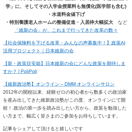
学」に、そしてその入学金授業料も無償化(医学部も含む)
・水道料金値下げ
・特別養護老人ホームの整備促進・入居枠大幅拡大
など
「維新の会」が、これまで行ってきた改革の数々
【社会保険料を下げる改革・みんなの声募集中！】政策AI
活用プロジェクト｜日本維新の会
【新・政策目安箱】日本維新の会にどんな政策を期待しま
すか？ | PoliPoli
【維新政治塾】オンライン – DMM オンラインサロン
2012年の開校以来、経験ゼロの初心者から数多くの政治家
を産み出してきた維新政治塾がこの度、オンラインにて開
校！ 政治の第一歩を踏み出したい方から、政策を勉強した
い方まで、幅広く皆さまのご参加をお待ちしています。
記事をシェアして頂けると嬉しいです