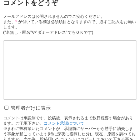
コメントをどうぞ
メールアドレスは公開されませんのでご安心ください。
また、
*
が付いている欄は必須項目となりますので、必ずご記入をお願い
します。
("名無し・匿名"や"ダミーアドレス"でもＯＫです)
管理者だけに表示
コメントは承認制です。投稿後、表示されるまで数日程要す場合があり
ます。ご了承下さい。
コメント承認について
※まれに投稿頂いたコメントが、承認前にサーバーから勝手に消失しま
う事象が起こっています(特に深夜に投稿した分)。現在、原因を調べてお
りますが、念の為、投稿頂いたコメントはコピーしておいて下さる事を