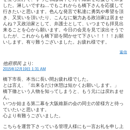
した。淋しいですね…でもこれからも橋下さんを応援して
行きたいと思います。色んな発言で私達に勇気や希望を頂
き、又笑いを頂いたり、こんなに魅力ある政治家は居ませ
んね？又政治家として、弁護士として、いつまでも拝見出
来ることを心から願います。今日の会見を見て涙出そうで
したが、これからも橋下節を聞かせて下さい！！！！お願
いします。有り難うございました。お疲れ様です。
返信
他府県民
より:
2015年12月19日 1:31 AM
橋下市長、本当に長い間お疲れ様でした。
とは言え、「出来るだけ休憩は短かくお願いします。」
橋下徹という人物を知ってしまうと、もう元には戻れませ
ん。
いつか始まる第二幕を大阪維新の会の同士の皆様方と待っ
ていたいと思います。
心より有難うございました。
こちらを運営下さっている管理人様にも一言お礼を申し上