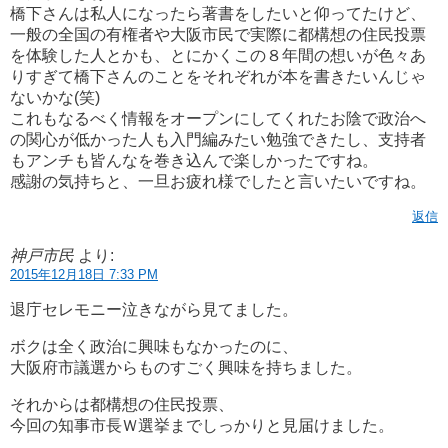
橋下さんは私人になったら著書をしたいと仰ってたけど、
一般の全国の有権者や大阪市民で実際に都構想の住民投票
を体験した人とかも、とにかくこの８年間の想いが色々あ
りすぎて橋下さんのことをそれぞれが本を書きたいんじゃ
ないかな(笑)
これもなるべく情報をオープンにしてくれたお陰で政治へ
の関心が低かった人も入門編みたい勉強できたし、支持者
もアンチも皆んなを巻き込んで楽しかったですね。
感謝の気持ちと、一旦お疲れ様でしたと言いたいですね。
返信
神戸市民
より:
2015年12月18日 7:33 PM
退庁セレモニー泣きながら見てました。
ボクは全く政治に興味もなかったのに、
大阪府市議選からものすごく興味を持ちました。
それからは都構想の住民投票、
今回の知事市長Ｗ選挙までしっかりと見届けました。