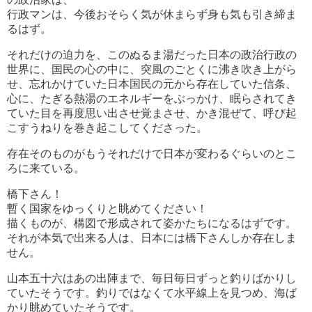
行政マンは、今後おそらく気が休まらず身も気も引き締ま
るはず。
それだけの迫力を、このぬるま湯だった日本の政治行政の
世界に、国民の心の中に、突風のごとくに沸き吹き上がら
せ、忘れかけていた日本国民の元から存在していた信条、
心に、たぎる熱湯のエネルギーをぶっかけ、眠らされてき
ていた目を再度思い出させ覚まさせ、かき混ぜて、呼び起
こすうねりを巻き起こしてくださった。
存在そのものがもうそれだけで日本が変わるぐらいのとこ
ろに来ている。
橋下さん！
暫く国家をゆっくりと眺めてください！
描くものが、構図で形成されて姿かたちになるはずです。
それが本気で出来る人は、日本には橋下さんしか存在しま
せん。
山本五十六はあの出陣まで、毎日毎日ずっと釣りばかりし
ていたそうです。釣りではなくて水平線上を見つめ、海ば
かり眺めていたそうです。