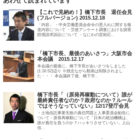
あわせて読まれています
【これで見納め！】橋下市長 退任会見
(フルバージョン) 2015.12.18
「内容」 ・中央労働委員会命令の受入れに関する報
道内容について ・労使アンケート調査における損害
賠償請求訴訟について ・なにわの芸術応...
「橋下市長、最後のあいさつ」大阪市会
本会議 2015.12.17
本会議の最後に、橋下市長があいさつをしました
(1:16:52)辺り ※残念ながら動画は削除されまし
た・・・ 本会議終了後、橋下市...
橋下市長「（原発再稼動について）誰が
最終責任者なのか？政府なのか？ルール
ではそうなっていない」12/17登庁会見
・土地信託事業失敗の責任問題と人事委員会勧告に
ついて・原発再稼動について「日本の統治機構は、
誰が責任を負うのか？ハッキリさせていない」上山
信...