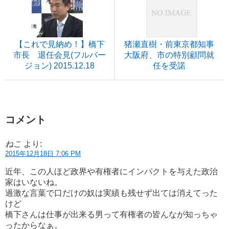
【これで見納め！】橋下
猪瀬直樹・前東京都知事
市長 退任会見(フルバー
大阪府、市の特別顧問就
ジョン) 2015.12.18
任を受諾
コメント
ねこ
より:
2015年12月18日 7:06 PM
近年、この人ほど政界や有権者にインパクトを与えた政治
家はいないね。
過激な言葉で口だけの奴は実績も残せず出ては消えてった
けど
橋下さんは仕事が出来る男って有権者の皆んなが知っちゃ
ったからなぁ。