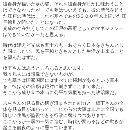
彼自身が描いた夢の姿、それを彼自身がじかに味わうこと
はできなかったが、でも夢はついえても、彼の時代を超え
た江戸の時代は、これが基本であの3３００年以上続いた江
戸徳川が続いたことになった。
光成の存在無くしてこの江戸の幕府としてのマネジメント
はできていなかったと思える。
時代は違えど光成も五十六も、おそらく日本をきちんとし
た国にしたい、民を平和ときちんとした生活が出来ること
を望んだはずだ。
橋下さんは思うところあると思います。
我々凡人には想像できないものが。
でも基本は国家国民にはすべてに権利があるという基本
を、彼はその信条は絶対に崩さずここまで来た。
そこから成り立つ本当に公平な気概を持った政治家だ。
吉村さんの見る目の研ぎ澄まされた能力と、橋下さんの全
体を見る目が加わって、これからの大阪は非常に全国でも
珍しい住民が監視できる行政に替りつつあります。
ここからが一層の一気に進む、時代が変わるほどの動きが
起こる前夜のように思っています。