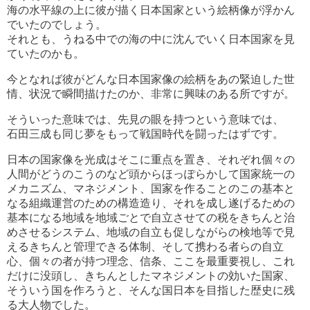
海の水平線の上に彼が描く日本国家という絵柄像が浮かん
でいたのでしょう。
それとも、うねる中での海の中に沈んでいく日本国家を見
ていたのかも。
今となれば彼がどんな日本国家像の絵柄をあの緊迫した世
情、状況で瞬間描けたのか、非常に興味のある所ですが。
そういった意味では、先見の眼を持つという意味では、
石田三成も同じ夢をもって戦国時代を闘ったはずです。
日本の国家像を光成はそこに重点を置き、それぞれ個々の
人間がどうのこうのなど頭からほっぽらかして国家統一の
メカニズム、マネジメント、国家を作ることのこの基本と
なる組織運営のための構造造り、それを成し遂げるための
基本になる地域を地域ごとで自立させての税をきちんと治
めさせるシステム、地域の自立も促しながらの検地等で見
えるきちんと管理できる体制、そして携わる者らの自立
心、個々の者が持つ理念、信条、ここを最重要視し、これ
だけに没頭し、きちんとしたマネジメントの効いた国家、
そういう国を作ろうと、そんな国日本を目指した歴史に残
る大人物でした。