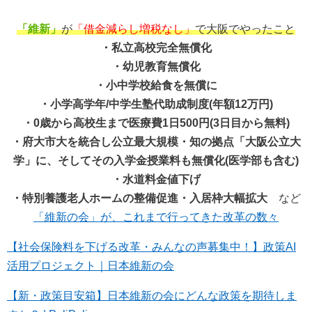
「維新」
が
「借金減らし増税なし」
で大阪でやったこと
・私立高校完全無償化
・幼児教育無償化
・小中学校給食を無償に
・小学高学年/中学生塾代助成制度(年額12万円)
・0歳から高校生まで医療費1日500円(3日目から無料)
・府大市大を統合し公立最大規模・知の拠点「大阪公立大
学」に、そしてその入学金授業料も無償化(医学部も含む)
・水道料金値下げ
・特別養護老人ホームの整備促進・入居枠大幅拡大
など
「維新の会」が、これまで行ってきた改革の数々
【社会保険料を下げる改革・みんなの声募集中！】政策AI
活用プロジェクト｜日本維新の会
【新・政策目安箱】日本維新の会にどんな政策を期待しま