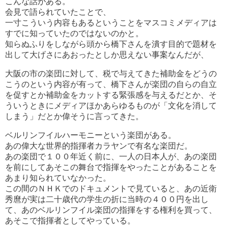
こんな話がある。
会見で語られていたことで、
一寸こういう内容もあるということをマスコミメディアは
すでに知っていたのではないのかと。
知らぬふりをしながら頭から橋下さんを潰す目的で題材を
出して大げさにあおったとしか思えない事案なんだが、
大阪の市の楽団に対して、税で与えてきた補助金をどうの
こうのという内容が有って、橋下さんが楽団の自らの自立
を促すとか補助金をカットする緊張感を与えるだとか、そ
ういうときにメディアほかあらゆるものが「文化を消して
しまう」だとか偉そうに言ってきた。
ベルリンフイルハーモニーという楽団がある。
あの偉大な世界的指揮者カラヤンで有名な楽団だ。
あの楽団で１００年近く前に、一人の日本人が、あの楽団
を前にしてあそこの舞台で指揮をやったことがあることを
あまり知られていなかった。
この間のＮＨＫでのドキュメントで見ていると、あの近衛
秀麿が実は二十歳代の学生の折に当時の４００円を出し
て、あのベルリンフイル楽団の指揮をする権利を買って、
あそこで指揮者としてやっている。