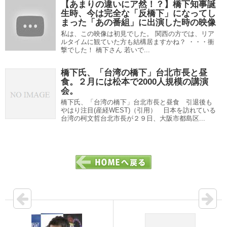
【あまりの違いにア然！？】橋下知事誕
生時、今は完全な「反橋下」になってし
まった「あの番組」に出演した時の映像
私は、この映像は初見でした。 関西の方では、リア
ルタイムに観ていた方も結構居ますかね？ ・・・衝
撃でした！ 橋下さん 若いで...
橋下氏、「台湾の橋下」台北市長と昼
食。２月には松本で2000人規模の講演
会。
橋下氏、「台湾の橋下」台北市長と昼食 引退後も
やはり注目(産経WEST)（引用） 日本を訪れている
台湾の柯文哲台北市長が２９日、大阪市都島区...