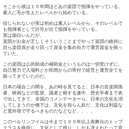
そこから彼は１０年間ほどあの楽団で指揮をやっている。
素人に毛が生えたレベルから始めている。
信じられないが実は初めは素人レベルから、そのレベルで
も指揮者として許可が出て指揮をやっている。
実は面白いんだが、
楽団がお金が乏しくそういうことまでやって楽団の維持に
自ら楽団員が走り回って資金を集め自力で運営資金を賄っ
ていた。
この楽団は公的助成の補助金というものは一切受けずに、
自己努力で入場料とか民間からの寄付で経営と運営全てを
賄ってきていたのだ。
日本の場合この間を、あの時を見てると、日本の音楽関係
者、映画などの監督、識者と称する連中、歴史学者まで表
で出してきて、全国のコメンテーターら、日本の文化を消
してしまうのか橋下は、文化を知らん奴だ、文化は利益な
ど度外視で守るべきものだなどなど、、、。
このベルリンフイルは今まで１００年以上表舞台のトップ
クラスを維持し、文化として残り、しかも冴えわたって音