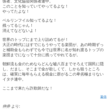
係者、文化協会関係者連中。
このことを知っていてやってるよな！
やってたよな！
ベルリンフイル知ってるよな！
残ってるじゃん！
消えてなどないよ！
世界のトップにまで上り詰めてるが！
大正の時代にはすでにもうやってる楽団が、あの時期ずっ
と補助金もらわずでも今では世界に名が知れ渡るトップの
楽団までになって十分に残ってやれてるが。
朝鮮流も金のためならどんな嘘八百までそろえて国民に隠
し、だまし、そこまで金が欲しくて、しかも狙うところ
は、確実に毎年もらえる税金に群がるこの卑劣極まりない
イタチ連中。
ここまで来たら詐欺師だな！
返信
仲井
より: