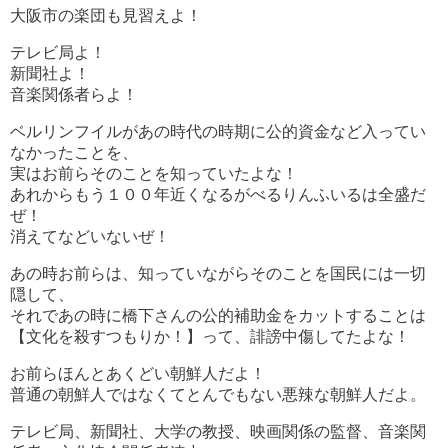
大阪市の楽団も見習えよ！
テレビ局よ！
新聞社よ！
音楽関係者らよ！
ベルリンフイルがあの時代の時期に公的資金など入ってい
なかったことを、
実はお前らそのことを知っていたよな！
あれからもう１００年近くなるがべるりんふいるは全盛だ
ぜ！
消えてなどいないぜ！
あの時お前らは、知っていながらそのことを国民には一切
隠して、
それであの時に橋下さんの公的補助金をカットすることは
【文化を殺すつもりか！】って、誹謗中傷してたよな！
お前らほんとあくどい朝鮮人だよ！
普通の朝鮮人ではなくてとんでもない悪辣な朝鮮人だよ。
テレビ局、新聞社、大学の教授、映画関係の監督、音楽関