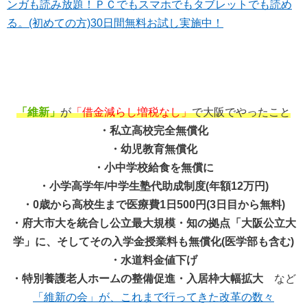
ンガも読み放題！ＰＣでもスマホでもタブレットでも読め
る。(初めての方)30日間無料お試し実施中！
「維新」
が
「借金減らし増税なし」
で大阪でやったこと
・私立高校完全無償化
・幼児教育無償化
・小中学校給食を無償に
・小学高学年/中学生塾代助成制度(年額12万円)
・0歳から高校生まで医療費1日500円(3日目から無料)
・府大市大を統合し公立最大規模・知の拠点「大阪公立大
学」に、そしてその入学金授業料も無償化(医学部も含む)
・水道料金値下げ
・特別養護老人ホームの整備促進・入居枠大幅拡大
など
「維新の会」が、これまで行ってきた改革の数々