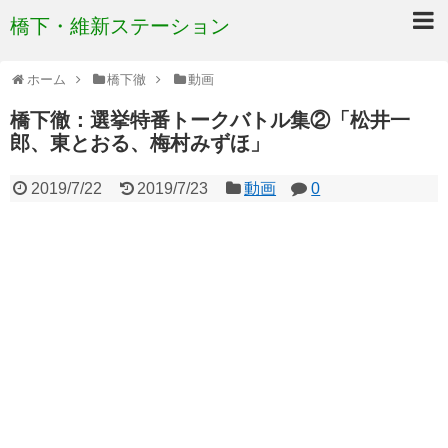
橋下・維新ステーション
ホーム
橋下徹
動画
橋下徹：選挙特番トークバトル集②「松井一
郎、東とおる、梅村みずほ」
2019/7/22
2019/7/23
動画
0