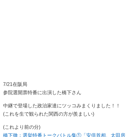
7/21在阪局
参院選開票特番に出演した橋下さん
中継で登場した政治家達にツッコみまくりました！！
(これを生で観られた関西の方が羨ましい)
(これより前の分)
橋下徹：選挙特番トークバトル集①「安倍首相、太田房