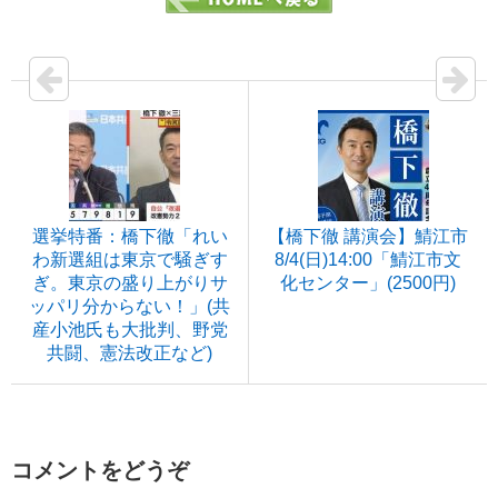
選挙特番：橋下徹「れい
【橋下徹 講演会】鯖江市
わ新選組は東京で騒ぎす
8/4(日)14:00「鯖江市文
ぎ。東京の盛り上がりサ
化センター」(2500円)
ッパリ分からない！」(共
産小池氏も大批判、野党
共闘、憲法改正など)
コメントをどうぞ