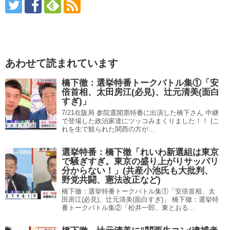
あわせて読まれています
橋下徹：選挙特番トークバトル集①「安
倍首相、太田房江(必見)、辻元清美(面白
すぎ)」
7/21在阪局 参院選開票特番に出演した橋下さん 中継
で登場した政治家達にツッコみまくりました！！ (こ
れを生で観られた関西の方が...
選挙特番：橋下徹「れいわ新選組は東京
で騒ぎすぎ。東京の盛り上がりサッパリ
分からない！」(共産小池氏も大批判、
野党共闘、憲法改正など)
橋下徹：選挙特番トークバトル集①「安倍首相、太
田房江(必見)、辻元清美(面白すぎ)」 橋下徹：選挙特
番トークバトル集②「松井一郎、東とおる...