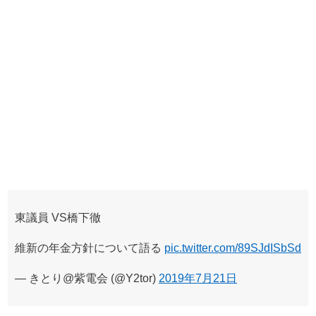
東議員 VS橋下徹
維新の年金方針について語る
pic.twitter.com/89SJdISbSd
— きとり@紫電会 (@Y2tor)
2019年7月21日