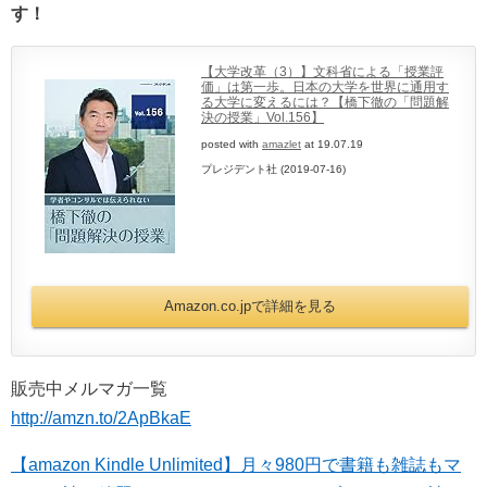
す！
【大学改革（3）】文科省による「授業評
価」は第一歩。日本の大学を世界に通用す
る大学に変えるには？【橋下徹の「問題解
決の授業」Vol.156】
posted with
amazlet
at 19.07.19
プレジデント社 (2019-07-16)
Amazon.co.jpで詳細を見る
販売中メルマガ一覧
http://amzn.to/2ApBkaE
【amazon Kindle Unlimited】月々980円で書籍も雑誌もマ