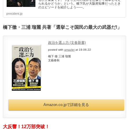
られるかどうか」という。橋下氏が大阪府知事だったとき
のエピソードを紹介しよう――。
president.jp
橋下徹・三浦 瑠麗 共著「選挙こそ国民の最大の武器だ!」
政治を選ぶ力 (文春新書)
posted with
amazlet
at 19.06.22
橋下 徹 三浦 瑠麗
文藝春秋
Amazon.co.jpで詳細を見る
大反響！12万部突破！