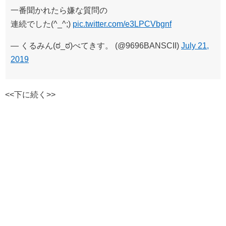
一番聞かれたら嫌な質問の
連続でした(^_^;)
pic.twitter.com/e3LPCVbgnf
— くるみん(ಠ_ಠ)べてきす。 (@9696BANSCII)
July 21,
2019
<<下に続く>>