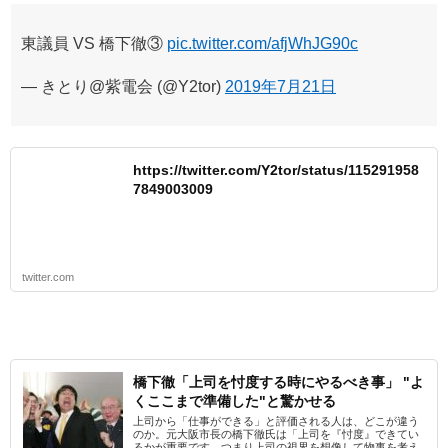
東議員 VS 橋下徹③
pic.twitter.com/afjWhJG90c
— きとり@紫電会 (@Y2tor)
2019年7月21日
https://twitter.com/Y2tor/status/115291958
7849003009
twitter.com
橋下徹「上司を忖度する時にやるべき事」 "よ
くここまで準備した"と驚かせる
上司から「仕事ができる」と評価される人は、どこが違う
のか。元大阪市長の橋下徹氏は「上司を『忖度』できてい
るかが重要です。つまり上司の視界を想像して物事を考え