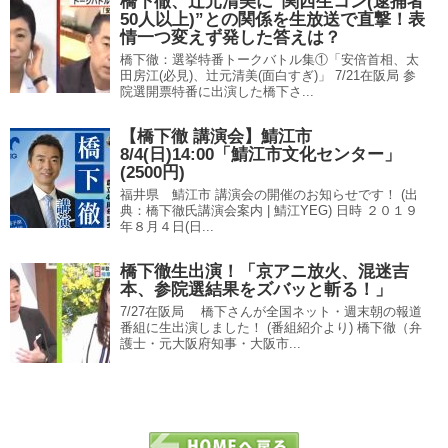
橋下徹、辻元清美に”関西生コン(逮捕者
50人以上)”との関係を生放送で直撃！表
情一つ変えず発した答えは？
橋下徹：選挙特番トークバトル集①「安倍首相、太
田房江(必見)、辻元清美(面白すぎ)」 7/21在阪局 参
院選開票特番に出演した橋下さ...
【橋下徹 講演会】鯖江市
8/4(日)14:00「鯖江市文化センター」
(2500円)
福井県 鯖江市 講演会の開催のお知らせです！ (出
典：橋下徹氏講演会案内 | 鯖江YEG) 日時 ２０１９
年８月４日(日...
橋下徹生出演！「京アニ放火、混迷吉
本、参院選結果をズバッと斬る！」
7/27在阪局 橋下さんが全国ネット・週末朝の報道
番組に生出演しました！ (番組紹介より) 橋下徹（弁
護士・元大阪府知事・大阪市...