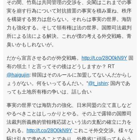
その間、竹島は共同管理の交渉を、尖閣はこれまでの事
実を崩す行為について対抗措置の事実を積み重ね、秩序
を構築する努力は怠らない。それらは事実の世界。海防
力も強化する。そして領有権は法の世界。国際司法裁判
所による法による解決。これが僕の考える外交戦略。青
臭いかもしれないが。
だから宣言させるのが外交戦略。
http://t.co/28O0kN9Y
固
有の領土！と言ってその後はどうしますか？ RT
@haigujin
: 韓国はそのルールに加盟してないんだからし
ょうがない。何をいってるんだい。“
@t_ishin
: 国内であ
っても土地所有権の争いは、話し合い
事実の世界では海防力の強化、日米同盟の立て直しなど
やるべきことはしっかりとやる。その上で露韓の国際司
法裁判所義務的管轄権応諾という法の支配の確立に力を
入れる。
http://t.co/28O0kN9Y
これこそ外交交渉。様々な
駆け引きで進めることであり、外務省に頑張ってもらう