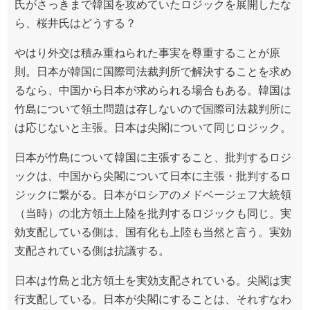
氏がさっきまで韓国を攻めていたロジックを展開したな
ら、桜井氏はどうする？
やはり外交は積み重ねられた事実を尊重することが原
則。日本が韓国に国際司法裁判所で解決することを求め
るなら、中国から日本が求められる場合もある。韓国は
竹島について領土問題は存しないので国際司法裁判所に
は応じないと主張。日本は尖閣について同じロジック。
日本が竹島について韓国に主張すること、批判するロジ
ックは、中国から尖閣について日本に主張・批判するロ
ジックに繋がる。日本がロシアのメドベージェフ大統領
（当時）の北方領土上陸を批判するロジックも同じ。実
効支配している側は、国有化も上陸も当然と言う。実効
支配されている側は抗議する。
日本は竹島と北方領土を実効支配されている。尖閣は実
行支配している。日本が尖閣にすることは、それすなわ