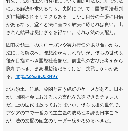
竹島、北方領土の領有権について国際司法裁判所での法
による解決を求めるなら、尖閣についても国際司法裁判
所に提訴されるリスクもある。しかし自分の主張に自信
があるなら、堂々と法に基づく解決に応じれば良い。出
された結果は受けざるを得ない。それが法の支配だ。
固有の領土！のスローガンや実力行使の張り合いから、
法による解決へ。理想論かもしれないが、僕らの世代以
後が目指すべき国際社会像だ。前世代の古びた考えから
脱却すべき。まあ理想論だろうけど、挑戦しがいがあ
る。
http://t.co/28O0kN9Y
北方領土、竹島、尖閣と言う絶好のケースがある。日本
が、国際社会における法の支配を先導できるチャンス
だ。上の世代は放っておけばいい。僕ら以後の世代で、
アジアの中で一番の民主主義の成熟性を誇る日本こそ
が、法の支配の確立のリーダー役を務めるべきだ。