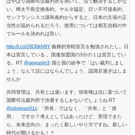
はやはり国際司法裁判所を用いて、法で解決するしかな
い。樺太千島交換条約、ヤルタ協定、日ソ不可侵条約、
サンフランシスコ講和条約からすると、日本の主張の正
当性が認められるだろう。使用については相互信頼の中
でルールを決めれば良い。
http://t.co/28O0kN9Y
義務的管轄宣言を勉強されたし。日
本は宣言している 。国連加盟国の3分の１は宣言してい
る。RT
@sewanin3
: 国と国の紛争で「はい裁判しまし
ょう」なんて話にはならんでしょう。認識甘過ぎはしま
せんか
共同管理は、共有とは違います。領有権は法に基づいて
国際司法裁判所で決着するしかないでしょうね RT
@olivesan01z
: 「所有」ではなく、「共有」と「使
用」 ですか？考えとしてはあったけど、実現できた
ら、未来志向の、まったく新しいやり方ですね。新しい
時代が開けるかも！？