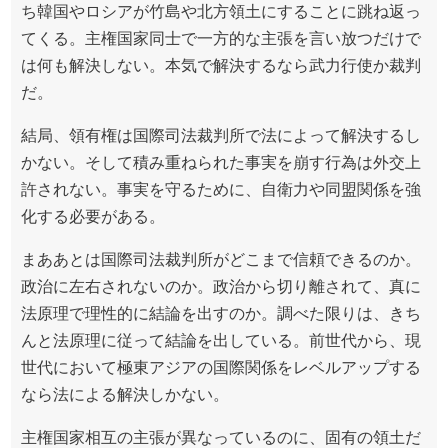
ち韓国やロシアが竹島や北方領土にすることに跳ね返っ
てくる。主権国家同士で一方的な主張を言い放つだけで
は何も解決しない。本気で解決するなら武力行使か裁判
だ。
結局、領有権は国際司法裁判所で法によって解決するし
かない。そして積み重ねられた事実を崩す行為は外交上
許されない。事実を守るために、自衛力や同盟関係を強
化する必要がある。
まああとは国際司法裁判所がどこまで信頼できるのか。
政治に左右されないのか。政治から切り離されて、真に
法原理で理性的に結論を出すのか。調べた限りは、きち
んと法原理に従って結論を出している。前世代から、現
世代において極東アジアの国際関係をレベルアップする
なら法による解決しかない。
主権国家相互の主張が異なっているのに、固有の領土だ