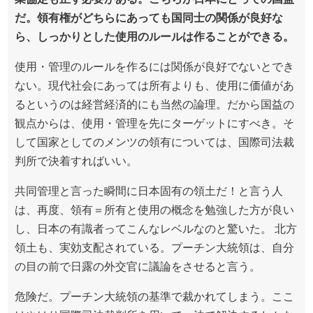
だ。領有権がどちらにあっても国同士の関係が良好な
ら、しっかりとした使用のルールは作ることができる。
使用・管理のルールを作るには関係が良好でないとでき
ない。現代社会にあっては所有よりも、使用に価値があ
るというのは経営経済的にも当然の論理。だから国益の
観点からは、使用・管理を先にターゲットにすべき。そ
して国家としてのメンツの領有については、国際司法裁
判所で決着すればいい。
共同管理と言った瞬間に日本固有の領土だ！と言う人
は、再度、領有＝所有と使用の概念を勉強した方が良い
し、日本の有識者ってこんなレベルなのと驚いた。 北方
領土も、実効支配されている。プーチン大統領は、自分
の目の前で日露の外交官に議論をさせると言う。
危険だ。プーチン大統領の基準で裁かれてしまう。ここ