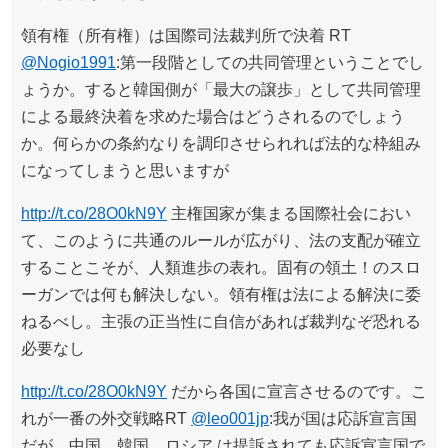
領有権（所有権）は国際司法裁判所で決着 RT
@Nogio1991
:第一段階としての共同管理ということでし
ょうか。すると韓国側が「最大の譲歩」として共同管理
による最終決着を求めた場合はどうされるのでしょう
か。何らかの条約なりを調印させられれば法的な枠組み
になってしまうと思いますが
http://t.co/28O0kN9Y
主権国家が集まる国際社会におい
て、このように共通のルールが広がり、法の支配が確立
することこそが、人類進歩の表れ。固有の領土！のスロ
ーガンでは何も解決しない。領有権は法による解決に委
ねるべし。主張の正当性に自信があれば裁判なぞ恐れる
必要なし
http://t.co/28O0kN9Y
だから各国に宣言させるのです。こ
れが一番の外交戦略RT
@leo001jp
:我が国は応訴宣言国
だが、中国、韓国、ロシア.は提訴されても応訴宣言国で