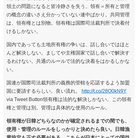
領土の問題になると皆冷静さを失う。領有＝所有と管理
の概念の違いさえ分かっていない連中ばかり。共同管理
は、領有権とは別物。領有権は国際司法裁判所で決着付
けるしかない。
国内であっても土地所有権の争いは、話し合いではほと
んど解決しない。ましてや主権国家で話し合いで解決す
るわけない。共通のルールで法的な決着をはかるしかな
い。
国連が国際司法裁判所の義務的管轄を応諾するよう加盟
国に要請するらしい。良い流れ。
http://t.co/28O0kN9Y
via Tweet Button領有権は法的な解決しかない。この領有
権と管理は別。管理は具体的な使用のルール。
領有権が日韓どちらなのかが確定されるまでの間でも、
使用・管理のルールをしっかりと決めたら良い。日韓漁
業協定も正す必要がある。こちらが日本にとっての国益