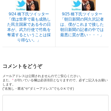
9/24 橋下氏ツイッター
9/25 橋下氏ツイッター
「僕は世界で最も成熟し
「朝日新聞の阿久沢記者
た民主国家である今の日
は、僕がこれまで接した
本が、武力行使で竹島を
朝日新聞の記者の中では
奪還するということは採
最悪に質が悪い・・・」
り得ない。」
コメントをどうぞ
メールアドレスは公開されませんのでご安心ください。
また、
*
が付いている欄は必須項目となりますので、必ずご記入をお願い
します。
("名無し・匿名"や"ダミーアドレス"でもＯＫです)