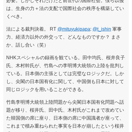
必要。しかしそれだけだと前世代の国際社会。僕ら以後
は、生身の力＋法の支配で国際社会の秩序を構築してい
くべき。
法による裁判決着。 RT
@mituyukipapa
:
@t_ishin
軍事
力、経済力以外の外交って、どんなものですか？ まさ
か、話し合い（笑）
NHKスペシャルの録画を観ている。田中均氏、桜井良子
氏、木村幹氏が、竹島への李明博大統領の上陸を批判し
ている。日本側の主張としては完璧なロジックだ。しか
し、尖閣の日本国有化に関して、中国側も日本に対して
同じロジックを用いることができる。
竹島李明博大統領上陸問題から尖閣日本国有化問題へ話
題が移り、桜井氏、田中氏、木村氏がこれまで攻めてい
た韓国側の席に座り、日本側の席に中国識者が座って、
これまで積み重ねられた事実を日本が崩したという桜井