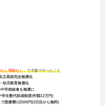
減らし増税なし」
で大阪でやったこと
私立高校完全無償化
・幼児教育無償化
小中学校給食を無償に
中学生塾代助成制度(年額12万円)
で医療費1日500円(3日目から無料)