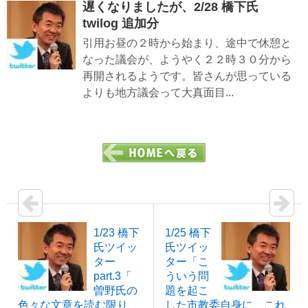
遅くなりましたが、2/28 橋下氏
twilog 追加分
引用お昼の２時から始まり、途中で休憩と
なった議会が、ようやく２２時３０分から
再開されるようです。皆さんが思っている
よりも地方議会って大真面目...
1/23 橋下
1/25 橋下
氏ツイッ
氏ツイッ
ター
ター「こ
part.3「
ういう問
曽野氏の
題を起こ
色々な文章を読む限り、
した市教委自身に、これ