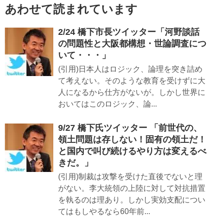
あわせて読まれています
2/24 橋下市長ツイッター「河野談話
の問題性と大阪都構想・世論調査につ
いて・・・」
(引用)日本人はロジック、論理を突き詰め
て考えない。そのような教育を受けずに大
人になるから仕方がないが。しかし世界に
おいてはこのロジック、論...
9/27 橋下氏ツイッター 「前世代の、
領土問題は存しない！固有の領土だ！
と国内で叫び続けるやり方は変えるべ
きだ。」
(引用)制裁は攻撃を受けた直後でないと理
がない。李大統領の上陸に対して対抗措置
を執るのは理あり。しかし実効支配につい
てはもしやるなら60年前...