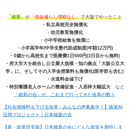
「維新」
が
「借金減らし増税なし」
で大阪でやったこと
・私立高校完全無償化
・幼児教育無償化
・小中学校給食を無償に
・小学高学年/中学生塾代助成制度(年額12万円)
・0歳から高校生まで医療費1日500円(3日目から無料)
・府大市大を統合し公立最大規模・知の拠点「大阪公立大
学」に、そしてその入学金授業料も無償化(医学部も含む)
・水道料金値下げ
・特別養護老人ホームの整備促進・入居枠大幅拡大
など
「維新の会」が、これまで行ってきた改革の数々
【社会保険料を下げる改革・みんなの声募集中！】政策AI
活用プロジェクト｜日本維新の会
【新・政策目安箱】日本維新の会にどんな政策を期待しま