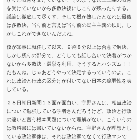
を受けていないから多数決後にしこりが残ったりする。
議論は徹底して尽くす。そして機が熟したとなれば最後
は多数決。当り前と言えば当り前の民主主義の鉄則。し
かしこれができないんだよね。
僕が知事に就任して以来、９割８分以上は合意で解決。
しかし残りの部分で、どうしても話し合いで決着がつか
ないから多数決・選挙を利用。そうするとハシズム！！
だもんね。じゃあどうやって決定するっていうのよ。こ
れは政治と行政の区分けが付いてない日本の脆弱性を表
している。
２８日朝日新聞１３面が面白い。宇野さんは、相当政治
について勉強している学者さんだろうけど、政治と行政
の違いと言う根本問題について理解がない。こういうの
は教科書には書いていないからね。宇野さんが理想とし
ている政治家像は、それは政治家でなくて行政マンで