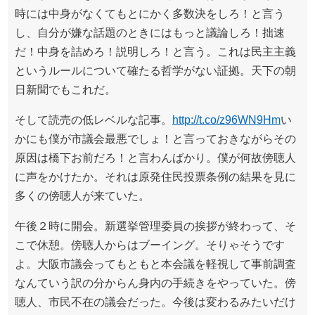
時には中身がなくてもとにかく多数決をしろ！と言う
し、自分が嫌な話題のときにはもっと議論しろ！拙速
だ！中身を詰めろ！説明しろ！と言う。これは民主主義
というルールについて確たる哲学がない証拠。天下の朝
日新聞でもこれだ。
そして読売の低レベルな記事。
http://t.co/z96WN9Hm
い
かにも僕が市議会最悪でしょ！と言っておきながらその
原因は橋下お前だろ！と言わんばかり。僕が何故傍聴人
に声をかけたか。それは原発住民投票条例の結果を見に
多くの傍聴人が来ていた。
午後２時に開会。新選挙管理委員の挨拶が終わって、そ
こで休憩。傍聴人からはブーイング。そりゃそうです
よ。大阪市議会ってもともと本会議を軽視して事前調査
なんていう訳の分からん身内の手続きをやっていた。傍
聴人、市民不在の議会だった。今後は変わるみたいだけ