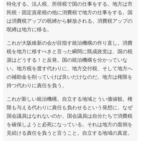
特化する。法人税、所得税で国の仕事をする。地方は市
民税・固定資産税の他に消費税で地方の仕事をする。国
は消費税アップの呪縛から解放される。消費税アップの
呪縛は地方に移る。
これが大阪維新の会が目指す統治機構の作り直し。消費
税を地方に移すべきと言った瞬間に既成政党は、国の税
源はどうする！と反発。国の統治機構を分かっていな
い。地方税を渡す代わりに、地方交付税、そして地方へ
の補助金を削っていけば良いだけなのだ。地方は権限を
持つ代わりに責任を負う。
これが新しい統治機構。自立する地域とうい価値観。権
限も与える代わりに責任も負わせるという発想に、なぜ
国会議員はなれないのか。国会議員は自分たちで消費税
を確保しようと必死になっている。それは地方の面倒を
見続ける責任を負うと言うこと。自立する地域の真逆。