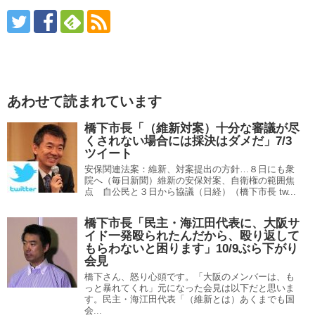
あわせて読まれています
橋下市長「（維新対案）十分な審議が尽
くされない場合には採決はダメだ」7/3
ツイート
安保関連法案：維新、対案提出の方針…８日にも衆
院へ（毎日新聞）維新の安保対案、自衛権の範囲焦
点 自公民と３日から協議（日経）（橋下市長 tw...
橋下市長「民主・海江田代表に、大阪サ
イド一発殴られたんだから、殴り返して
もらわないと困ります」10/9ぶら下がり
会見
橋下さん、怒り心頭です。「大阪のメンバーは、も
っと暴れてくれ」元になった会見は以下だと思いま
す。民主・海江田代表「（維新とは）あくまでも国
会...