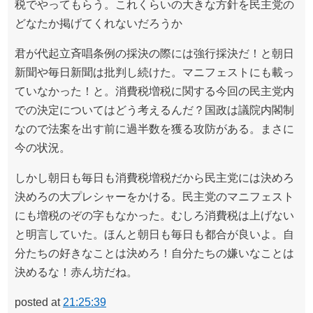
税でやってもらう。これくらいの大きな方針を民主党の
どなたか掲げてくれないだろうか
君が代起立斉唱条例の採決の際には強行採決だ！と朝日
新聞や毎日新聞は批判し続けた。マニフェストにも載っ
ていなかった！と。消費税増税に関する今回の民主党内
での決定についてはどう考えるんだ？国政は議院内閣制
なので法案を出す前に過半数を獲る攻防がある。まさに
今の状況。
しかし朝日も毎日も消費税増税だから民主党には決めろ
決めろの大プレシャーをかける。民主党のマニフェスト
にも増税のぞの字もなかった。むしろ消費税は上げない
と明言していた。ほんと朝日も毎日も都合が良いよ。自
分たちの好きなことは決めろ！自分たちの嫌いなことは
決めるな！赤ん坊だね。
posted at
21:25:39