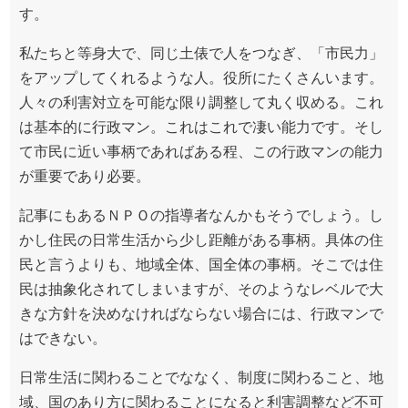
す。
私たちと等身大で、同じ土俵で人をつなぎ、「市民力」
をアップしてくれるような人。役所にたくさんいます。
人々の利害対立を可能な限り調整して丸く収める。これ
は基本的に行政マン。これはこれで凄い能力です。そし
て市民に近い事柄であればある程、この行政マンの能力
が重要であり必要。
記事にもあるＮＰＯの指導者なんかもそうでしょう。し
かし住民の日常生活から少し距離がある事柄。具体の住
民と言うよりも、地域全体、国全体の事柄。そこでは住
民は抽象化されてしまいますが、そのようなレベルで大
きな方針を決めなければならない場合には、行政マンで
はできない。
日常生活に関わることでななく、制度に関わること、地
域、国のあり方に関わることになると利害調整など不可