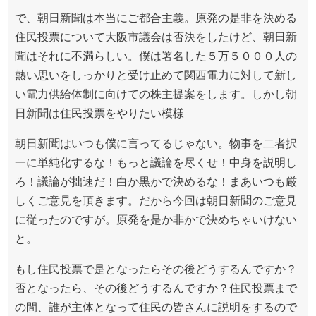
で、朝日新聞は本当にご都合主義。原発の是非を決める
住民投票について大阪市議会は否決をしたけど、朝日新
聞はそれに不満らしい。僕は署名した５万５０００人の
熱い思いをしっかりと受け止めて関西電力に対して新し
い電力供給体制に向けての株主提案をします。しかし朝
日新聞は住民投票をやりたい模様
朝日新聞はいつも僕に言ってるじゃない。物事を二者択
一に単純化するな！もっと議論を尽くせ！中身を説明し
ろ！議論が拙速だ！白か黒かで決めるな！まあいつも厳
しくご意見を頂きます。だから今回は朝日新聞のご意見
に従ったのですが。原発を是か非かで決めちゃいけない
と。
もし住民投票で是となったらその後どうするんですか？
否となったら、その後どうするんですか？住民投票まで
の間、誰が主体となって住民の皆さんに説明をするので