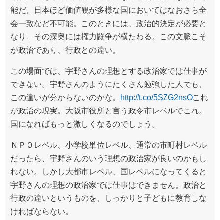
能だ。日本ほど価値観が多様な国においてはなおさら全
会一致など不可能。このときには、政治的決定が必要と
なり、その深奥には権力闘争が横たわる。この文脈こそ
が政治であり、行政との違い。
この場面では、宇野さんの理想とする政治家では仕事が
できない。宇野さんのようにたくさん勉強した人でも、
この違いが分からないのかな。
http://t.co/5SZG2nsO
これ
が政治の現実。大阪市役所と言う政令市レベルでこれ。
国になればもっと激しくなるのでしょう。
ＮＰＯレベル、小学校単位レベル、通常の市町村レベル
だったら、宇野さんのいう理想の政治家が良いのかもし
れない。しかし大都市レベル、国レベルになってくると
宇野さんの理想の政治家では仕事はできません。政治と
行政の違いというものを、しっかりと子どもに教育しな
ければならない。