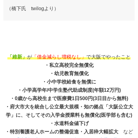
（橋下氏 twilogより）
「維新」
が
「借金減らし増税なし」
で大阪でやったこと
・私立高校完全無償化
・幼児教育無償化
・小中学校給食を無償に
・小学高学年/中学生塾代助成制度(年額12万円)
・0歳から高校生まで医療費1日500円(3日目から無料)
・府大市大を統合し公立最大規模・知の拠点「大阪公立大
学」に、そしてその入学金授業料も無償化(医学部も含む)
・水道料金値下げ
・特別養護老人ホームの整備促進・入居枠大幅拡大
など