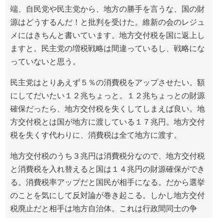
端、自民党や民主党から、地方の勝手を言うな、国の財
源はどうするんだ！と批判を受けた。維新の会のレジュ
メにはきちんと書いています。地方交付税を国に返上し
ますと。民主党の増税戦略は間違っているし、戦略にな
っていないと思う。
民主党はとりあえず５％の消費税をアップさせたい。額
にしてだいたい１２兆ちょっと。１２兆ちょっとの財源
確保だったら、地方交付税を失くしてしまえば良い。地
方交付税とは国が地方に渡している１７兆円。地方交付
税を失くす代わりに、消費税は全て地方に渡す。
地方交付税のうち３兆円は消費税分なので、地方交付税
と消費税を入れ替えると国は１４兆円の財源確保ができ
る。消費税率アップだと国民が相手になる。だから選挙
のことを気にして反対論が巻き起こる。しかし地方交付
税廃止だと相手は地方自治体。これは行政間同士の争