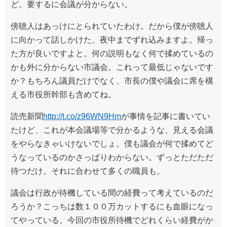
ど。要するに会議が分からない。
傍聴人はあっけにとられていたわけ。だから僕が傍聴人
に向かって話しかけた。夜中までずれ込みますよ。帰っ
た方が良いですよと。何の説明もなく何で揉めているの
かも外に分からない市議会。これって最低じゃないです
か？もちろん議員だけでなく、市長の僕や議会に席を構
える市役所幹部も含めてね。
読売新聞
http://t.co/z96WN9Hm
が事情を記事に書いてい
たけど、これが本会議場等で分かるような、見える会議
をやらなきゃいけないでしょ。僕も議会が何で揉めてど
うなっているのかさっぱりわからない。ずっとただただ
待つだけ。それに合わせて多くの職員も。
議会は行政が待機している間の経費って考えているのだ
ろうか？こっちは数１００万カットするにも血眼になっ
てやっている。今回の市役所待機でどれくらい経費がか