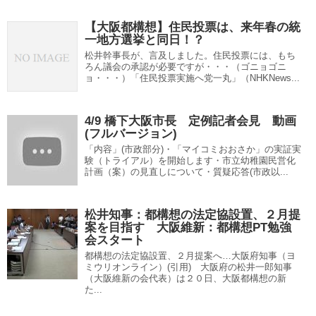
【大阪都構想】住民投票は、来年春の統
一地方選挙と同日！？
松井幹事長が、言及しました。住民投票には、もち
ろん議会の承認が必要ですが・・・（ゴニョゴニ
ョ・・・）「住民投票実施へ党一丸」（NHKNews...
4/9 橋下大阪市長 定例記者会見 動画
(フルバージョン)
「内容」(市政部分)・「マイコミおおさか」の実証実
験（トライアル）を開始します・市立幼稚園民営化
計画（案）の見直しについて・質疑応答(市政以...
松井知事：都構想の法定協設置、２月提
案を目指す 大阪維新：都構想PT勉強
会スタート
都構想の法定協設置、２月提案へ…大阪府知事（ヨ
ミウリオンライン）(引用) 大阪府の松井一郎知事
（大阪維新の会代表）は２０日、大阪都構想の新
た...