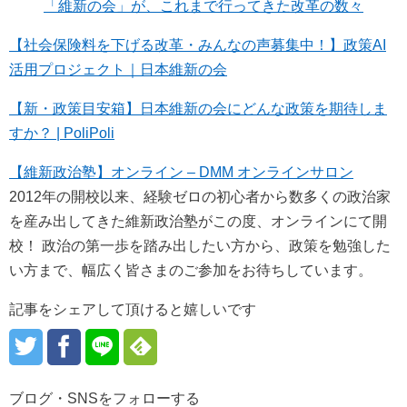
「維新の会」が、これまで行ってきた改革の数々
【社会保険料を下げる改革・みんなの声募集中！】政策AI
活用プロジェクト｜日本維新の会
【新・政策目安箱】日本維新の会にどんな政策を期待しま
すか？ | PoliPoli
【維新政治塾】オンライン – DMM オンラインサロン
2012年の開校以来、経験ゼロの初心者から数多くの政治家
を産み出してきた維新政治塾がこの度、オンラインにて開
校！ 政治の第一歩を踏み出したい方から、政策を勉強した
い方まで、幅広く皆さまのご参加をお待ちしています。
記事をシェアして頂けると嬉しいです
ブログ・SNSをフォローする