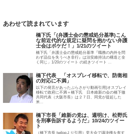
あわせて読まれています
橋下氏「(弁護士会の懲戒処分基準)こん
な前近代的な規定に疑問を抱かない弁護
士会はボケだ！」1/21のツイート
橋下氏「弁護士会の懲戒処分基準『職務の内外を問
わず品位を失うべき非行』は治安維持法の構造と全
く同じ」1/20のツイート の続きツイート ...
橋下代表 「オスプレイ移転で、防衛相
の対応に不満」
以下の発言があったぶらさがり動画引用)オスプレイ
移転で政府に不満＝橋下氏 日本維新の会の橋下徹
共同代表（大阪市長）は２７日、同党が提起した
米...
橋下市長「維新の党は、週明け、松野氏
を刑事告訴するようだ」10/24のツイー
ト
（橋下市長 twilogより引用）党大会で議決権を有す