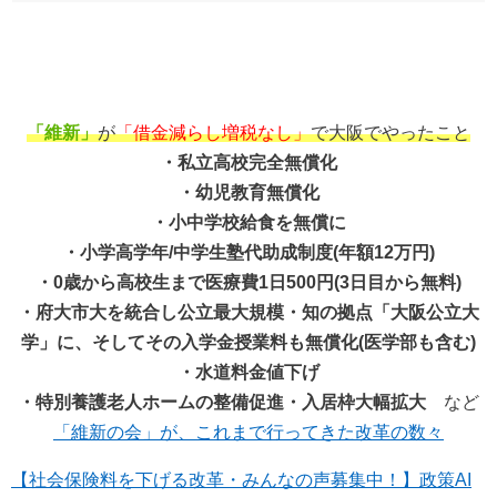
「維新」
が
「借金減らし増税なし」
で大阪でやったこと
・私立高校完全無償化
・幼児教育無償化
・小中学校給食を無償に
・小学高学年/中学生塾代助成制度(年額12万円)
・0歳から高校生まで医療費1日500円(3日目から無料)
・府大市大を統合し公立最大規模・知の拠点「大阪公立大
学」に、そしてその入学金授業料も無償化(医学部も含む)
・水道料金値下げ
・特別養護老人ホームの整備促進・入居枠大幅拡大
など
「維新の会」が、これまで行ってきた改革の数々
【社会保険料を下げる改革・みんなの声募集中！】政策AI