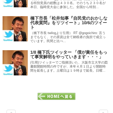
る特別党員の総数は４３０名。そのうち２３０名が
本日、臨時党大会に参加した。全国から特別...
橋下市長「松井知事『自民党のおかしな
代表質問』をリツイート」10/6のツイー
ト
（橋下市長 twilogより引用） RT @gogoichiro: 言う
までもなく、その原資は全て納税者の負担で成立っ
ています。民間と比べ...
1/8 橋下氏ツイッター 「僕が責任をもっ
て事実解明をやっていきます・・・」
(引用)ツイッターでご指摘頂いた、大阪市立大学の図
書館開館時間の件ですが、本年４月１日より開館時
間を延長します。土曜日は１９時まで延長。日曜...