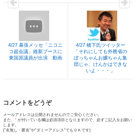
4/27 幕張メッセ「ニコニ
4/27 橋下氏ツイッター
コ超会議」維新ブースに
「それにしても外務省の
東国原議員が出演 動画
ぼっちゃんお嬢ちゃん集
団じゃ、けんかはできな
いよ・・・」
コメントをどうぞ
メールアドレスは公開されませんのでご安心ください。
また、
*
が付いている欄は必須項目となりますので、必ずご記入をお願い
します。
("名無し・匿名"や"ダミーアドレス"でもＯＫです)