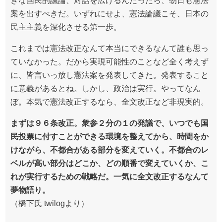
きな国民的議論、対話を広げるんだったら、朝日も憲法
案を出すべきだ。いずれにせよ、憲法論議こそ、日本の
民主主義を深化させる第一歩。
これまでは憲法改正なんて本当にできるなんて誰も思っ
ていなかった。だから実現可能性のことなど全く考えず
に、皆言いっ放し憲法案を発表してきた。発表すること
に意義があるとね。しかし、政治は実行。やってなん
ぼ。本気で憲法改正するなら、全文改正など非現実的。
まずは９６条改正。衆参２分の１の発議で、いつでも国
民投票に付すことができる環境を整えてから、時間をか
けながら、不都合がある部分を変えていく。不都合のレ
ベルが高い部分はどこか、どの順番で変えていくか、こ
れが実行するための戦略だ。一気に全文改正するなんて
夢物語り。
（橋下氏 twilogより）