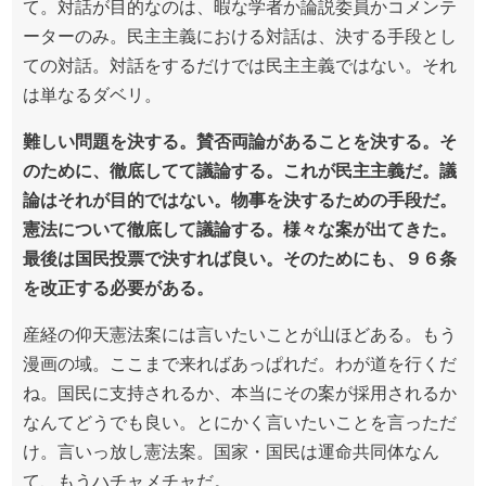
て。対話が目的なのは、暇な学者か論説委員かコメンテ
ーターのみ。民主主義における対話は、決する手段とし
ての対話。対話をするだけでは民主主義ではない。それ
は単なるダベリ。
難しい問題を決する。賛否両論があることを決する。そ
のために、徹底してて議論する。これが民主主義だ。議
論はそれが目的ではない。物事を決するための手段だ。
憲法について徹底して議論する。様々な案が出てきた。
最後は国民投票で決すれば良い。そのためにも、９６条
を改正する必要がある。
産経の仰天憲法案には言いたいことが山ほどある。もう
漫画の域。ここまで来ればあっぱれだ。わが道を行くだ
ね。国民に支持されるか、本当にその案が採用されるか
なんてどうでも良い。とにかく言いたいことを言っただ
け。言いっ放し憲法案。国家・国民は運命共同体なん
て、もうハチャメチャだ。