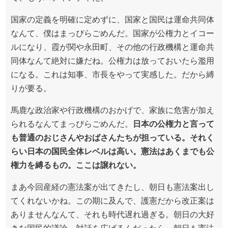
国家の定義を明確に定めずに、国家と国民は運命共同体
なんて、僕はまっぴらごめんだ。国家が公権力とイコー
ルになり、霞が関や永田町、その他の行政機構と運命共
同体なんて絶対に嫌だね。公権力は放っておいたら濫用
になる。これは知事、市長をやって実感した。だから縛
りが要る。
馬鹿な政治家や行政機構のおかげで、家族に危害が加え
られるなんてまっぴらごめんだ。
日本の公権力と言って
も普通のおじさんやおばさんたちが担っている。それく
らい日本の国民全体レベルは高い。憲法はあくまでも公
権力を縛るもの。ここは譲れない。
まあ今回産経の憲法案が出てきたし、朝日も憲法案出し
てくれないかね。この期に及んで、護憲だから改正案は
ありませんなんて、それも時代遅れ過ぎる。朝日の大好