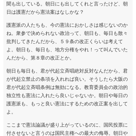
聞も出している。朝日にも出してくれと言ったけど、朝
日は護憲だから憲法案はなしかな？
護憲派の人たちも、今の憲法におかしさは感じないのか
ね。衆参で決められない政治って、朝日も、毎日も散々
批判してきたんだから、５９条の改正くらいは考えて
よ。朝日も、毎日も、地方分権をやれ！って叫んでいた
んだから、第８章の改正とか。
朝日も毎日も、君が代起立斉唱絶対反対なんだから、君
が代起立禁止の条項を入れれば良い。そうしたら大阪の
君が代起立斉唱条例は無効になる。教育委員会の政治的
独立性も憲法に入れたら良いじゃないか。朝日や毎日の
護憲派も、もっと良い憲法にするための改正案を出して
よ。
ここまで憲法論議が盛り上がっているのに、国民投票に
付させないと言うのは国民主権への最大の侮辱。朝日や