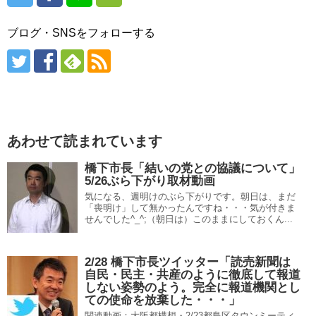
ブログ・SNSをフォローする
あわせて読まれています
橋下市長「結いの党との協議について」
5/26ぶら下がり取材動画
気になる、週明けのぶら下がりです。朝日は、まだ
「喪明け」して無かったんですね・・・気が付きま
せんでした^_^;（朝日は）このままにしておくん...
2/28 橋下市長ツイッター「読売新聞は
自民・民主・共産のように徹底して報道
しない姿勢のよう。完全に報道機関とし
ての使命を放棄した・・・」
関連動画：大阪都構想・2/23都島区タウンミーティ