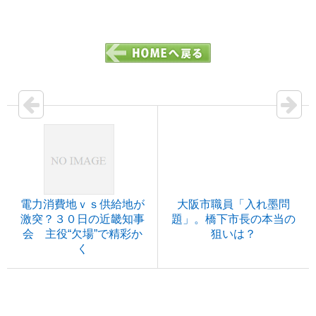
電力消費地ｖｓ供給地が
大阪市職員「入れ墨問
激突？３０日の近畿知事
題」。橋下市長の本当の
会 主役“欠場”で精彩か
狙いは？
く