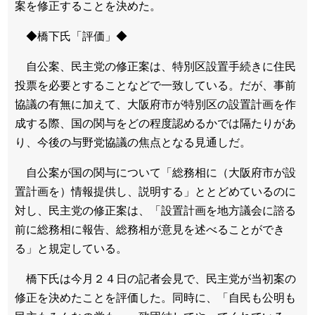
案を修正することを決めた。
◆橋下氏「評価」◆
自公案、民主党の修正案は、特別区設置手続きに住民
投票を必要とすることなどで一致している。だが、事前
協議の有無に加えて、大阪府市が特別区の設置計画を作
成する際、国の関与をどの程度認めるかでは隔たりがあ
り、今後の与野党協議の焦点となる見通しだ。
自公案が国の関与について「総務相に（大阪府市が設
置計画を）情報提供し、説明する」ととどめているのに
対し、民主党の修正案は、「設置計画を地方議会に諮る
前に総務相に報告、総務相が意見を述べることができ
る」と規定している。
橋下氏は今月２４日の記者会見で、民主党が当初案の
修正を決めたことを評価した。同時に、「自民も公明も