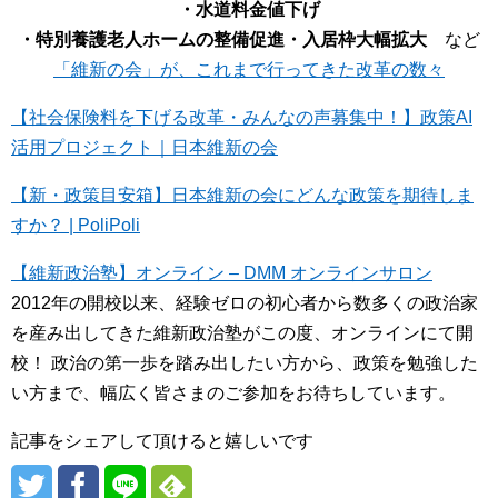
・水道料金値下げ
・特別養護老人ホームの整備促進・入居枠大幅拡大
など
「維新の会」が、これまで行ってきた改革の数々
【社会保険料を下げる改革・みんなの声募集中！】政策AI
活用プロジェクト｜日本維新の会
【新・政策目安箱】日本維新の会にどんな政策を期待しま
すか？ | PoliPoli
【維新政治塾】オンライン – DMM オンラインサロン
2012年の開校以来、経験ゼロの初心者から数多くの政治家
を産み出してきた維新政治塾がこの度、オンラインにて開
校！ 政治の第一歩を踏み出したい方から、政策を勉強した
い方まで、幅広く皆さまのご参加をお待ちしています。
記事をシェアして頂けると嬉しいです