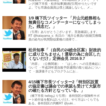
ング(橋下市長・松井知事)動画(引用)やりたいです
よ。でも市議会議員は僕と議論しないし、メ...
1/9 橋下氏ツイッター 「片山元総務相も
無責任なコメンテーターになってしまっ
た。残念だ。」
（引用）ありがとうございます。至急確認します。
RT @katayama_s: 先日の「地方公務員の技能労務職
員の給与が民間類似業種の清掃で...
松井知事「（自民の24総合区案）財政的
に成り立ちません！選挙の為に合区した
くないだけ」定例会見 2016.9.7
「内容」 （公務関連） ・「はしか」への注意喚起に
ついて ・平成28年度自殺予防週間の取り組みについ
て ・放課後子どもプログラムにお...
4/15橋下市長ツイッター2「特別区設置
の協定書は議会での承認も受けて大阪市
の確たる方針となっている。」
（橋下市長 twilogより引用） 各特別区が保険料サポ
ート給付金を配ればいいだけ。やり方はいくらでも
ある。各特別区の判断RT @yuki...