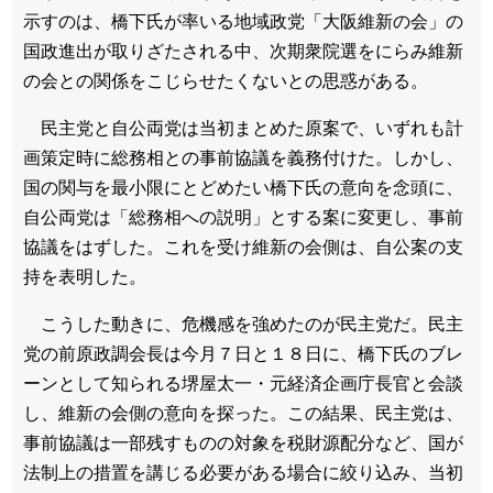
示すのは、橋下氏が率いる地域政党「大阪維新の会」の
国政進出が取りざたされる中、次期衆院選をにらみ維新
の会との関係をこじらせたくないとの思惑がある。
民主党と自公両党は当初まとめた原案で、いずれも計
画策定時に総務相との事前協議を義務付けた。しかし、
国の関与を最小限にとどめたい橋下氏の意向を念頭に、
自公両党は「総務相への説明」とする案に変更し、事前
協議をはずした。これを受け維新の会側は、自公案の支
持を表明した。
こうした動きに、危機感を強めたのが民主党だ。民主
党の前原政調会長は今月７日と１８日に、橋下氏のブレ
ーンとして知られる堺屋太一・元経済企画庁長官と会談
し、維新の会側の意向を探った。この結果、民主党は、
事前協議は一部残すものの対象を税財源配分など、国が
法制上の措置を講じる必要がある場合に絞り込み、当初