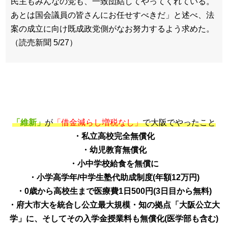
民主もみんなの党も、一致団結してやってくれている。
あとは国会議員の皆さんにお任せすべきだ」と述べ、法
案の成立に向け既成政党側がなお努力するよう求めた。
（読売新聞 5/27）
「維新」
が
「借金減らし増税なし」
で大阪でやったこと
・私立高校完全無償化
・幼児教育無償化
・小中学校給食を無償に
・小学高学年/中学生塾代助成制度(年額12万円)
・0歳から高校生まで医療費1日500円(3日目から無料)
・府大市大を統合し公立最大規模・知の拠点「大阪公立大
学」に、そしてその入学金授業料も無償化(医学部も含む)