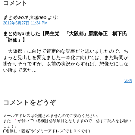
コメント
まとめwoネタ速neo
より:
2012年5月27日 11:34 PM
まとめtyaiました【民主党 「大阪都」原案修正 橋下氏
「評価」】
「大阪都」に向けて肯定的な記事だと思いましたので、ち
ょっと見出しを変えました一本化に向けては、まだ時間が
掛かりそうですが、以前の状況からすれば、想像だにしな
い所まで来た…
返信
コメントをどうぞ
メールアドレスは公開されませんのでご安心ください。
また、
*
が付いている欄は必須項目となりますので、必ずご記入をお願い
します。
("名無し・匿名"や"ダミーアドレス"でもＯＫです)