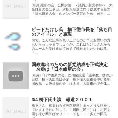
(引用)維新の会、公開討論 ７議員が新党参加へ 大
阪維新の会は９日、次期衆院選に向け結成する新党
「日本維新の会」のメンバー選定のため、民主、...
ビートたけし氏 橋下徹市長を「落ち目
のアイドル」と表現
何で、こんな記事を取り上げるのか？とお思いの方
もいらっしゃるでしょうが、これはたけしさんから
のエールと受け止めて敢えて載せましたいわゆる、
「...
国政進出のための新党結成を正式決定
名称は「日本維新の会」
(引用)「日本維新の会」次期衆院選「過半数」獲得が
目標 橋下氏出馬は否定 橋下徹大阪市長率いる地
域政党「大阪維新の会」は８日、大阪市内で全体...
3/4 橋下氏出演 報道２００１
橋下さん、相変わらず理路整然とまっとうな話をし
ていますそれに対して、古川氏（民主）は、お茶を
濁す様な回答ばかり・・・でも・・・多くの国民