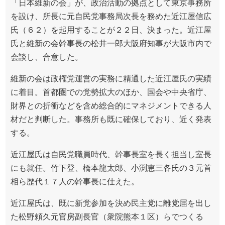
「日本維新の会」が、政治活動の拠点として東京事務所
を設け、所長に元自民党事務局次長を務めた近江屋信広
氏（６２）を起用することが２２日、決まった。近江屋
氏と維新の会幹事長の松井一郎大阪府知事が大阪市内で
会談し、合意した。
維新の会は政権党運営の実務に精通した近江屋氏の実績
に着目。首都圏での党勢拡大のほか、国会や中央省庁、
財界との折衝などを含め総合的にマネジメントできる人
材だと判断した。事務所も既に確保しており、近く発表
する。
近江屋氏は自民党職員時代、幹事長室を長く担当し室長
にも就任。竹下登、橋本龍太郎、小渕恵三各氏の３元首
相ら歴代１７人の幹事長に仕えた。
近江屋氏は、既に新党参加を決め民主党に離党届を出し
た松野頼久元官房副長官（衆院熊本１区）らでつくる