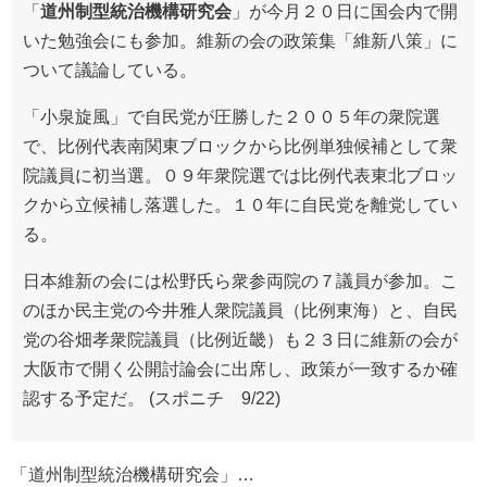
「
道州制型統治機構研究会
」が今月２０日に国会内で開
いた勉強会にも参加。維新の会の政策集「維新八策」に
ついて議論している。
「小泉旋風」で自民党が圧勝した２００５年の衆院選
で、比例代表南関東ブロックから比例単独候補として衆
院議員に初当選。０９年衆院選では比例代表東北ブロッ
クから立候補し落選した。１０年に自民党を離党してい
る。
日本維新の会には松野氏ら衆参両院の７議員が参加。こ
のほか民主党の今井雅人衆院議員（比例東海）と、自民
党の谷畑孝衆院議員（比例近畿）も２３日に維新の会が
大阪市で開く公開討論会に出席し、政策が一致するか確
認する予定だ。 (スポニチ 9/22)
「道州制型統治機構研究会」…