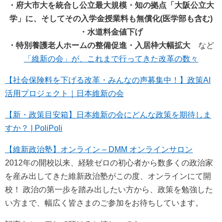
・府大市大を統合し公立最大規模・知の拠点「大阪公立大
学」に、そしてその入学金授業料も無償化(医学部も含む)
・水道料金値下げ
・特別養護老人ホームの整備促進・入居枠大幅拡大
など
「維新の会」が、これまで行ってきた改革の数々
【社会保険料を下げる改革・みんなの声募集中！】政策AI
活用プロジェクト｜日本維新の会
【新・政策目安箱】日本維新の会にどんな政策を期待しま
すか？ | PoliPoli
【維新政治塾】オンライン – DMM オンラインサロン
2012年の開校以来、経験ゼロの初心者から数多くの政治家
を産み出してきた維新政治塾がこの度、オンラインにて開
校！ 政治の第一歩を踏み出したい方から、政策を勉強した
い方まで、幅広く皆さまのご参加をお待ちしています。