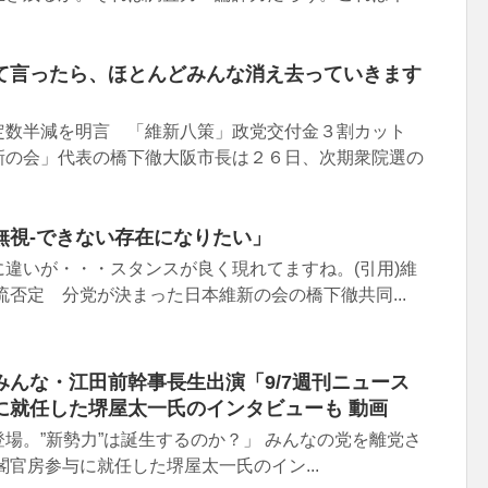
て言ったら、ほとんどみんな消え去っていきます
定数半減を明言 「維新八策」政党交付金３割カット
新の会」代表の橋下徹大阪市長は２６日、次期衆院選の
無視-できない存在になりたい」
違いが・・・スタンスが良く現れてますね。(引用)維
流否定 分党が決まった日本維新の会の橋下徹共同...
んな・江田前幹事長生出演「9/7週刊ニュース
に就任した堺屋太一氏のインタビューも 動画
場。”新勢力”は誕生するのか？」 みんなの党を離党さ
閣官房参与に就任した堺屋太一氏のイン...