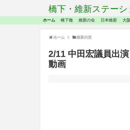
橋下・維新ステーシ
ホーム
橋下徹
維新の会
日本維新
大阪
ホーム
維新の党
2/11 中田宏議員
動画