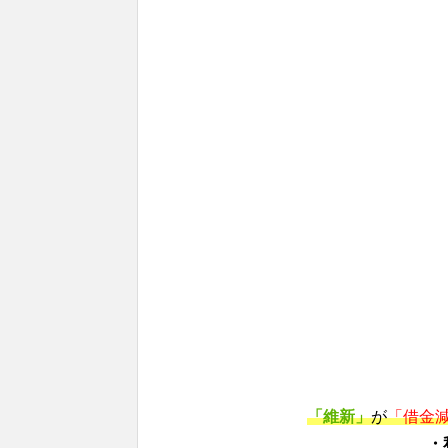
「維新」
が
「借金
・