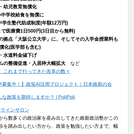
・幼児教育無償化
小中学校給食を無償に
中学生塾代助成制度(年額12万円)
で医療費1日500円(3日目から無料)
の拠点「大阪公立大学」に、そしてその入学金授業料も
償化(医学部も含む)
・水道料金値下げ
ムの整備促進・入居枠大幅拡大
など
、これまで行ってきた改革の数々
募集中！】政策AI活用プロジェクト｜日本維新の会
を期待しますか？ | PoliPoli
ンラインサロン
者から数多くの政治家を産み出してきた維新政治塾がこの
一歩を踏み出したい方から、政策を勉強したい方まで、幅