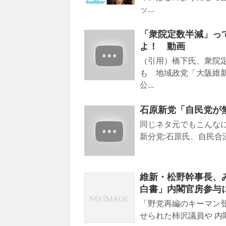
ッ...
「衆院定数半減」っ
よ！ 動画
（引用）橋下氏、衆院
も 地域政党「大阪維
公...
石原新党「自民党が
同じネタ元でもこんなに
新分党:石原氏、自民合
維新・松野幹事長、み
白書」内閣官房参与
「野党再編のキーマン登
せられた柿沢議員や 内