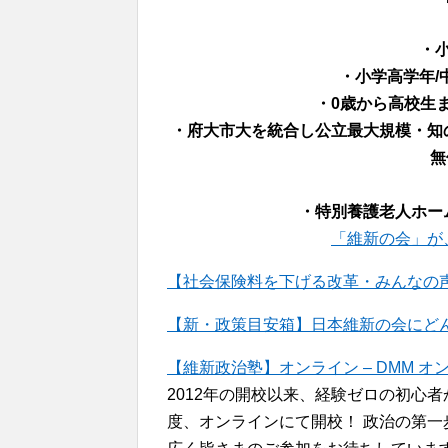
・
・小学高学年/
・0歳から高校生ま
・府大市大を統合し公立最大規模・知
無
・特別養護老人ホー
「維新の会」が
【社会保険料を下げる改革・みんなの声
【新・政策目安箱】日本維新の会にどんな政策
【維新政治塾】オンライン – DMM オ
2012年の開校以来、経験ゼロの初心
度、オンラインにて開校！ 政治の第