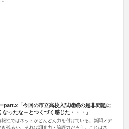
す。
ターpart.2「今回の市立高校入試継続の是非問題に
くなったな～とつくづく感じた・・・」
速報性ではネットがどんどん力を付けている。新聞メデ
生き残るか。それは調査力・論評力だろう。これはネ