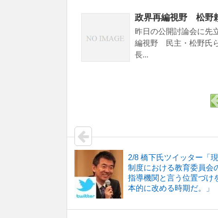
政界再編視野 松野
昨日の公開討論会に先
編視野 民主・松野氏
長...
2/8 橋下氏ツイッター「
制度における教育委員会
指導機関と言う位置づけ
本的に改める時期だ。」