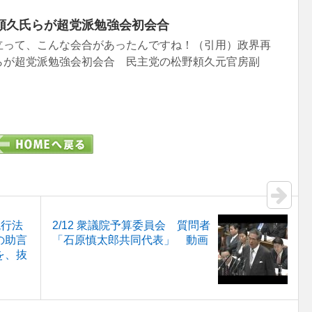
頼久氏らが超党派勉強会初会合
立って、こんな会合があったんですね！（引用）政界再
らが超党派勉強会初会合 民主党の松野頼久元官房副
現行法
2/12 衆議院予算委員会 質問者
の助言
「石原慎太郎共同代表」 動画
を、抜