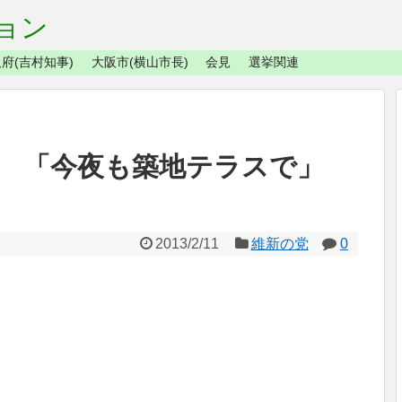
ョン
府(吉村知事)
大阪市(横山市長)
会見
選挙関連
出演 「今夜も築地テラスで」
2013/2/11
維新の党
0