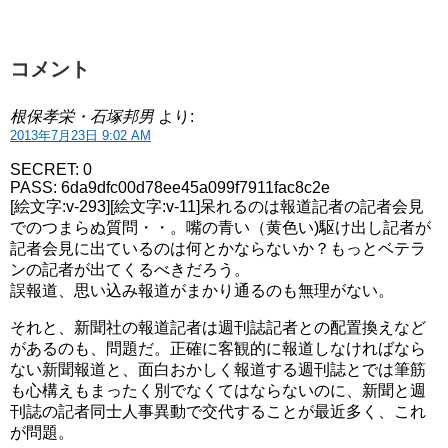
コメント
根保孝栄・石塚邦男
より:
2013年7月23日 9:02 AM
SECRET: 0
PASS: 6da9dfc00d78ee45a099f7911fac8c2e
[絵文字:v-293][絵文字:v-11]呆れるのは報道記者の記者会見
でのつまらぬ質問・・。嘴の青い（黄色い)駆け出し記者が
記者会見に出ているのは何とかならないか？もっとベテラ
ンの記者が出てくるべきだろう。
誤報道、思い込み報道がまかり通るのも無理がない。
それと、新聞社の報道記者は週刊誌記者との配置換えなど
があるのも、問題だ。正確に客観的に報道しなければなら
ない新聞報道と、面白おかしく報道する週刊誌とでは筆筋
も心構えもまったく別でなくてはならないのに、新聞と週
刊誌の記者同士人事異動で交代することが最近多く、これ
が問題。