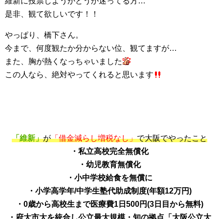
維新に投票しようかどうか迷ってる方…
是非、観て欲しいです！！
やっぱり、橋下さん。
今まで、何度観たか分からない位、観てますが…
また、胸が熱くなっちゃいました
この人なら、絶対やってくれると思います
「維新」
が
「借金減らし増税なし」
で大阪でやったこと
・私立高校完全無償化
・幼児教育無償化
・小中学校給食を無償に
・小学高学年/中学生塾代助成制度(年額12万円)
・0歳から高校生まで医療費1日500円(3日目から無料)
・府大市大を統合し公立最大規模・知の拠点「大阪公立大