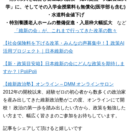
学」に、そしてその入学金授業料も無償化(医学部も含む)
・水道料金値下げ
・特別養護老人ホームの整備促進・入居枠大幅拡大
など
「維新の会」が、これまで行ってきた改革の数々
【社会保険料を下げる改革・みんなの声募集中！】政策AI
活用プロジェクト｜日本維新の会
【新・政策目安箱】日本維新の会にどんな政策を期待しま
すか？ | PoliPoli
【維新政治塾】オンライン – DMM オンラインサロン
2012年の開校以来、経験ゼロの初心者から数多くの政治家
を産み出してきた維新政治塾がこの度、オンラインにて開
校！ 政治の第一歩を踏み出したい方から、政策を勉強した
い方まで、幅広く皆さまのご参加をお待ちしています。
記事をシェアして頂けると嬉しいです