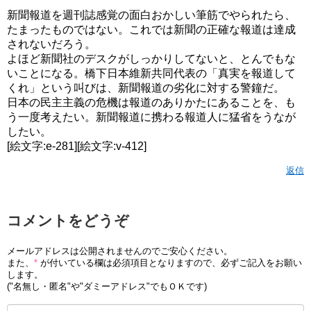
新聞報道を週刊誌感覚の面白おかしい筆筋でやられたら、
たまったものではない。これでは新聞の正確な報道は達成
されないだろう。
よほど新聞社のデスクがしっかりしてないと、とんでもな
いことになる。橋下日本維新共同代表の「真実を報道して
くれ」という叫びは、新聞報道の劣化に対する警鐘だ。
日本の民主主義の危機は報道のありかたにあることを、も
う一度考えたい。新聞報道に携わる報道人に猛省をうなが
したい。
[絵文字:e-281][絵文字:v-412]
返信
コメントをどうぞ
メールアドレスは公開されませんのでご安心ください。
また、
*
が付いている欄は必須項目となりますので、必ずご記入をお願い
します。
("名無し・匿名"や"ダミーアドレス"でもＯＫです)