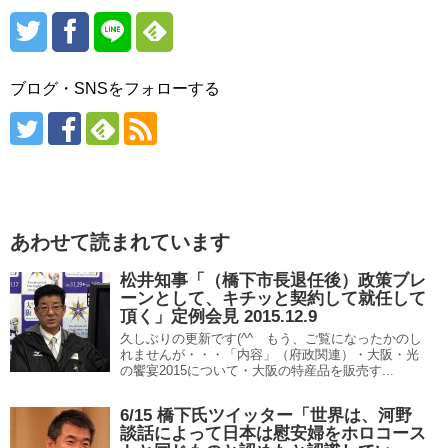
ブログ・SNSをフォローする
あわせて読まれています
松井知事「（橋下市長退任後）政策ブレ
ーンとして、キチッと契約して就任して
頂く」定例会見 2015.12.9
久しぶりの更新です(^^ゞもう、ご覧になったかのし
れませんが・・・「内容」（府政関連）・大阪・光
の饗宴2015について・大阪の特産品を販売す...
6/15 橋下氏ツイッター「世界は、河野
談話によって日本は慰安婦をホロコース