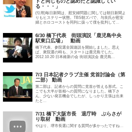
トと同じものと認めたと認識してい
る・・・」
(引用)毎日新聞は、慰安婦問題に関しては朝日新聞よ
りもヒステリー状態。TBS朝ズバで、与良氏が慰安
婦とホロコーストを同列に扱って僕を批判して...
6/30 橋下代表 街頭演説「鹿児島中央
駅東口広場」 動画
橋下代表、参院選全国遊説を開始しました。思え
ば、衆院選の時も、スタートは鹿児島でした。
2012.10.20 日本維新の会 街頭演説会 鹿児島...
7/3 日本記者クラブ主催 党首討論会（第
二部） 動画
第二部は、記者からの質問に党首が答える形式。こ
こでも大半が首相への質問になりました。橋下さ
ん、少ない発言機会でしたが、しっかり主張は出来
たと...
7/31 橋下大阪市長 退庁時 ぶらさが
り取材 動画
やはり、堺市長選に関する質問が多かったですね…