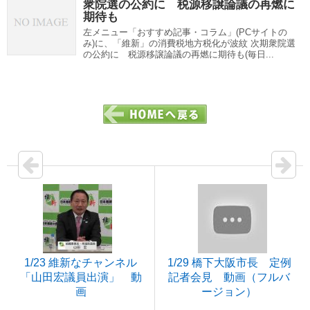
衆院選の公約に 税源移譲論議の再燃に
期待も
左メニュー「おすすめ記事・コラム」(PCサイトの
み)に、「維新」の消費税地方税化が波紋 次期衆院選
の公約に 税源移譲論議の再燃に期待も(毎日...
1/23 維新なチャンネル
1/29 橋下大阪市長 定例
「山田宏議員出演」 動
記者会見 動画（フルバ
画
ージョン）