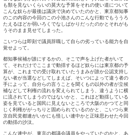
も類を見ないくらいの莫大な予算をそれの使い道について
こんな奴らが最後は議決で決めていたのかと、東京都知事
のこの内容の今回のこの小池さんのこんな行動でもううろ
たえるほどか弱いろくでなしばかりだったのかとそれがも
うそのまま見せてしまった。
こいつらは即刻で議員辞職して自らの劣っている能力を自
覚せよって。
都知事候補が誰にするかの、そこで声を上げた者がいて
て、それだけでここまで動揺するほど奴らには東京都の予
算が、これまでの受け取れていたうまみが誰か公認支持し
ない者が当選などしてしまえば、そいつによって違う者の
手によって、自分らの言うことを聞くもの以外の者が立候
補などして利権の流れを変えられてしまう、違うように横
に流されてしまうのではないかと、これほど動揺している
姿を見ていると国民に見えないところで大阪のかつてと同
じく利権ががっちりと固められているのかと、こいつら東
京自民党都連がいかにも怪しい連中かと正味思わせた今回
の動揺の沙汰。
こんな連中が、東京の都議会議員をやっていたのかと、あ