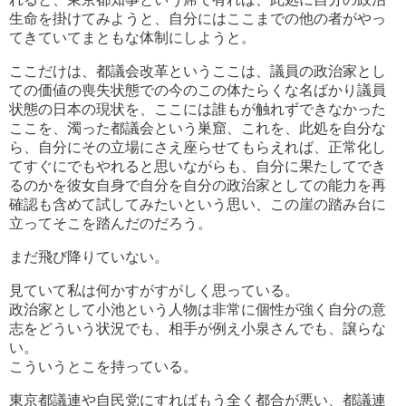
生命を掛けてみようと、自分にはここまでの他の者がやっ
てきていてまともな体制にしようと。
ここだけは、都議会改革というここは、議員の政治家とし
ての価値の喪失状態での今のこの体たらくな名ばかり議員
状態の日本の現状を、ここには誰もが触れずできなかった
ここを、濁った都議会という巣窟、これを、此処を自分な
ら、自分にその立場にさえ座らせてもらえれば、正常化し
てすぐにでもやれると思いながらも、自分に果たしてでき
るのかを彼女自身で自分を自分の政治家としての能力を再
確認も含めて試してみたいという思い、この崖の踏み台に
立ってそこを踏んだのだろう。
まだ飛び降りていない。
見ていて私は何かすがすがしく思っている。
政治家として小池という人物は非常に個性が強く自分の意
志をどういう状況でも、相手が例え小泉さんでも、譲らな
い。
こういうとこを持っている。
東京都議連や自民党にすればもう全く都合が悪い、都議連