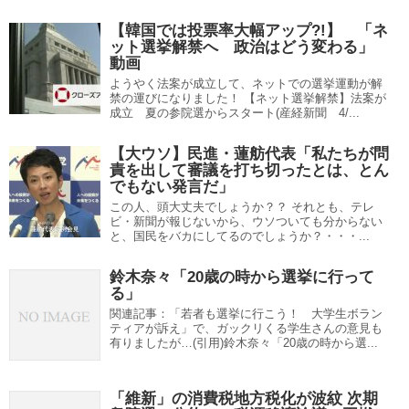
【韓国では投票率大幅アップ?!】 「ネ
ット選挙解禁へ 政治はどう変わる」
動画
ようやく法案が成立して、ネットでの選挙運動が解
禁の運びになりました！ 【ネット選挙解禁】法案が
成立 夏の参院選からスタート(産経新聞 4/...
【大ウソ】民進・蓮舫代表「私たちが問
責を出して審議を打ち切ったとは、とん
でもない発言だ」
この人、頭大丈夫でしょうか？？ それとも、テレ
ビ・新聞が報じないから、ウソついても分からない
と、国民をバカにしてるのでしょうか？・・・...
鈴木奈々「20歳の時から選挙に行って
る」
関連記事：「若者も選挙に行こう！ 大学生ボラン
ティアが訴え」で、ガックリくる学生さんの意見も
有りましたが…(引用)鈴木奈々「20歳の時から選...
「維新」の消費税地方税化が波紋 次期