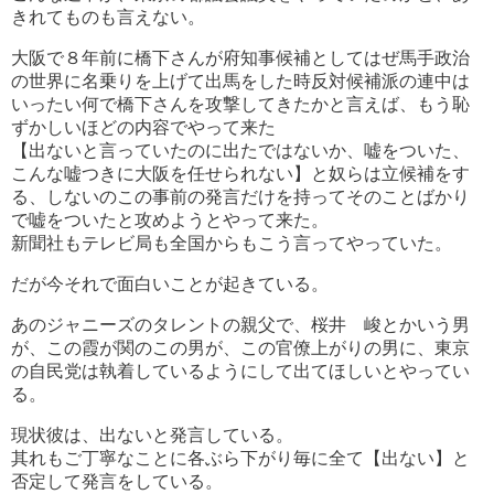
きれてものも言えない。
大阪で８年前に橋下さんが府知事候補としてはぜ馬手政治
の世界に名乗りを上げて出馬をした時反対候補派の連中は
いったい何で橋下さんを攻撃してきたかと言えば、もう恥
ずかしいほどの内容でやって来た
【出ないと言っていたのに出たではないか、嘘をついた、
こんな嘘つきに大阪を任せられない】と奴らは立候補をす
る、しないのこの事前の発言だけを持ってそのことばかり
で嘘をついたと攻めようとやって来た。
新聞社もテレビ局も全国からもこう言ってやっていた。
だが今それで面白いことが起きている。
あのジャニーズのタレントの親父で、桜井 峻とかいう男
が、この霞が関のこの男が、この官僚上がりの男に、東京
の自民党は執着しているようにして出てほしいとやってい
る。
現状彼は、出ないと発言している。
其れもご丁寧なことに各ぶら下がり毎に全て【出ない】と
否定して発言をしている。