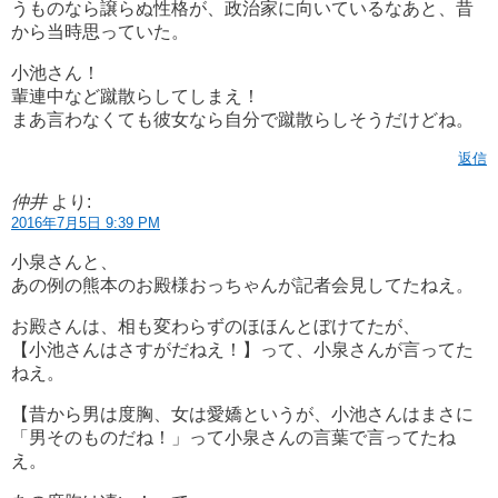
うものなら譲らぬ性格が、政治家に向いているなあと、昔
から当時思っていた。
小池さん！
輩連中など蹴散らしてしまえ！
まあ言わなくても彼女なら自分で蹴散らしそうだけどね。
返信
仲井
より:
2016年7月5日 9:39 PM
小泉さんと、
あの例の熊本のお殿様おっちゃんが記者会見してたねえ。
お殿さんは、相も変わらずのほほんとぼけてたが、
【小池さんはさすがだねえ！】って、小泉さんが言ってた
ねえ。
【昔から男は度胸、女は愛嬌というが、小池さんはまさに
「男そのものだね！」って小泉さんの言葉で言ってたね
え。