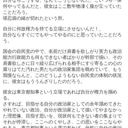
自分ならこうする、なんでこうしないんだ、こいつら一体
何やってるんだと、彼女はここ数年物凄く腹が立っていた
ことだろう。
堪忍袋の緒が切れたという所。
自分に何故権力を持てる立場にさせないんだ！、
自分ならすぐにでもやってやるのにと思っていたことだろ
う。
国会の自民党の中で、名前だけ肩書を欲しがり実力も政治
能力行政能力も何もできない者ばかりが幹部で揃い、その
肩書欲しさに日々繰り広げられる相手にすり寄るこの心の
腐りはてた汚れた男たちの政治家集団を眺めていて、もう
我慢ならんと、このどうしようもない自民党の体制の状況
に、彼女はもううんざりしたのだろう。
彼女は東京都知事という立場であれば自分が権力を掴め
る。
さすれば、目指せる自分の政治家としての永年溜めてきた
やれていない政治、自分が政治家として描いてやまなかっ
た理想像、目指す思いを、現状何もできない者の集まりで
それが停滞し、ここへのくやしさ、この思いをここならや
れると、東京都知事という席で有れば、此処に自分の政治