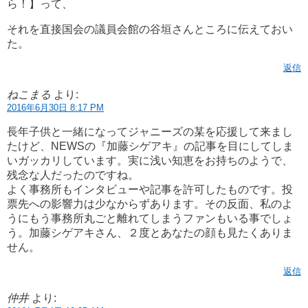
ら！】って、
それを直接国会の議員会館の谷垣さんところに伝えておい
た。
返信
ねこまる
より:
2016年6月30日 8:17 PM
長年子供と一緒になってジャニーズの某を応援して来まし
たけど、NEWSの『加藤シゲアキ』の記事を目にしてしま
いガッカリしています。実に浅い知恵をお持ちのようで、
残念な人だったのですね。
よく事務所もインタビューや記事を許可したものです。投
票先への影響力は少なからずあります。その反面、私のよ
うにもう事務所丸ごと離れてしまうファンもいる事でしょ
う。加藤シゲアキさん、２度とあなたの顔も見たくありま
せん。
返信
仲井
より: