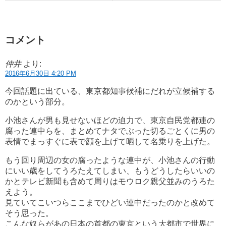
コメント
仲井
より:
2016年6月30日 4:20 PM
今回話題に出ている、東京都知事候補にだれが立候補する
のかという部分。
小池さんが男も見せないほどの迫力で、東京自民党都連の
腐った連中らを、まとめてナタでぶった切るごとくに男の
表情でまっすぐに表で顔を上げて晒して名乗りを上げた。
もう回り周辺の女の腐ったような連中が、小池さんの行動
にいい歳をしてうろたえてしまい、もうどうしたらいいの
かとテレビ新聞も含めて周りはモウロク親父並みのうろた
えよう。
見ていてこいつらここまでひどい連中だったのかと改めて
そう思った。
こんな奴らがあの日本の首都の東京という大都市で世界に