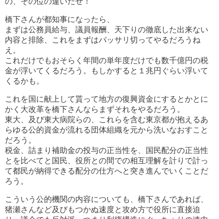
の、その位の違いだぜ！
橋下さんが都知事になったら、
まずは公務員給与、議員報酬、天下りの徹底した出来ない
内容と排除、これをまずはバッサリ切ってやるだろうね
え。
これだけでもおそらく年間の単年度だけでも数千億円の税
金が浮いてくるだろう。もしかすると１兆円ぐらい浮いて
くるかも。
これを国に献上して貰って地方の復興資金にするとかとに
かく大改革を橋下さんならまずそれをやるだろう。
東大、及び東大病院らの、これらを含む東京都が抱えるあ
らゆる公的資金が流れる団体組織を元から洗いなおすこと
だろう。
税金、詰まり補助金の投与の正当性を、国民配分の正当性
とを比べてと国民、役所との間での相互理解を計りで計っ
て都民が納得できる配分の仕方へと突き進んでいくことだ
ろう。
こういう公的機関の内容についても、橋下さんであれば、
猪瀬さんなど及びもつかぬ速度と攻め方で役所に直接迫