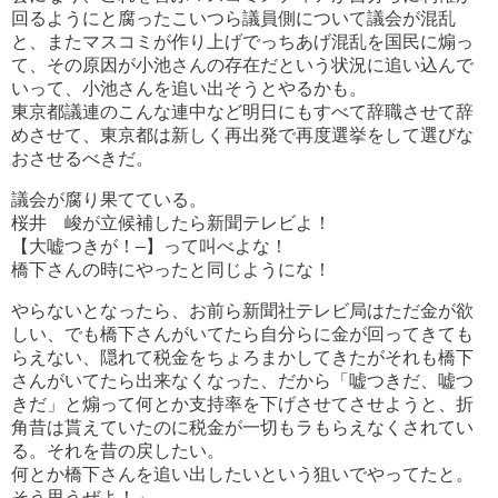
回るようにと腐ったこいつら議員側について議会が混乱
と、またマスコミが作り上げでっちあげ混乱を国民に煽っ
て、その原因が小池さんの存在だという状況に追い込んで
いって、小池さんを追い出そうとやるかも。
東京都議連のこんな連中など明日にもすべて辞職させて辞
めさせて、東京都は新しく再出発で再度選挙をして選びな
おさせるべきだ。
議会が腐り果てている。
桜井 峻が立候補したら新聞テレビよ！
【大嘘つきが！–】って叫べよな！
橋下さんの時にやったと同じようにな！
やらないとなったら、お前ら新聞社テレビ局はただ金が欲
しい、でも橋下さんがいてたら自分らに金が回ってきても
らえない、隠れて税金をちょろまかしてきたがそれも橋下
さんがいてたら出来なくなった、だから「嘘つきだ、嘘つ
きだ」と煽って何とか支持率を下げさせてさせようと、折
角昔は貰えていたのに税金が一切もラもらえなくされてい
る。それを昔の戻したい。
何とか橋下さんを追い出したいという狙いでやってたと。
そう思うぜよ！」