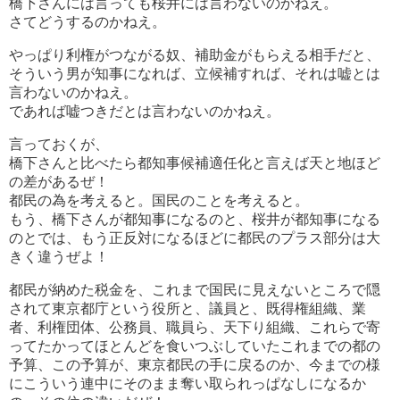
橋下さんには言っても桜井には言わないのかねえ。
さてどうするのかねえ。
やっぱり利権がつながる奴、補助金がもらえる相手だと、
そういう男が知事になれば、立候補すれば、それは嘘とは
言わないのかねえ。
であれば嘘つきだとは言わないのかねえ。
言っておくが、
橋下さんと比べたら都知事候補適任化と言えば天と地ほど
の差があるぜ！
都民の為を考えると。国民のことを考えると。
もう、橋下さんが都知事になるのと、桜井が都知事になる
のとでは、もう正反対になるほどに都民のプラス部分は大
きく違うぜよ！
都民が納めた税金を、これまで国民に見えないところで隠
されて東京都庁という役所と、議員と、既得権組織、業
者、利権団体、公務員、職員ら、天下り組織、これらで寄
ってたかってほとんどを食いつぶしていたこれまでの都の
予算、この予算が、東京都民の手に戻るのか、今までの様
にこういう連中にそのまま奪い取られっぱなしになるか