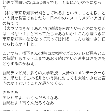
此処で面白いのは出は個々でもしも仮にだがのちになっ
て、
【私は東京都知事候補として出る】というｊことを桜井と
いう男が発言でもしたら、日本中のマスコミメディアはそ
の時では
【大ウソつきが！あれだけ確認を何度もやったのにあなた
は「出ない！」と言ってたじゃあないか！こんな嘘つきに
東京都知事になどなって貰っては困る、こんな嘘つきに任
せられるか！】と、
こいつら、橋下さんの時には大声でどこのテレビ局もどこ
の新聞社もネット上まであおり続けていた連中はさあさあ
どうするのかねえ。
新聞テレビ局、多くの大学教授、大勢のコメンテーターら
は、果たしてこの桜井という男に対しても大嘘つきだと言
うのか！ということが起きてくる。
さあさあ、
テレビ局よ、云うんだろうなあ、
新聞社よ！言うんだろうなあ！