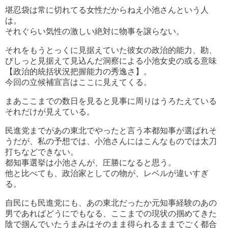
堪忍袋は常に切れてる女性だからねえ小池さんという人
は。
それぐらい気性の激しい絶対に物事を譲らない。
それをもうとっくに見据えていた彼女の政治的能力、勘、
びしっと見据えて見込んだ洞察による小池女史の或る意味
【政治的統括状況把握能力の秀逸さ】。
今回の立候補宣言はここに見えてくる。
まあここまでの数日を見ると見事に周りはうろたえている
それだけが見えている。
民進党までがあの東北でやったと言う本都知事が選ばれそ
うだが、私の予想では、小池さんにはこんなものでは太刀
打ちなどできない。
都知事選挙は小池さんが、圧勝になると思う。
他と比べても、政治家としての物が、レベルが違いすぎ
る。
自民にも民進党にも、あの東北だったか元知事経験のあの
男であればどうにでもなる、ここまでの現状の掴めてきた
陰で掴んでいたうまみはそのまま得られるままでごく都合