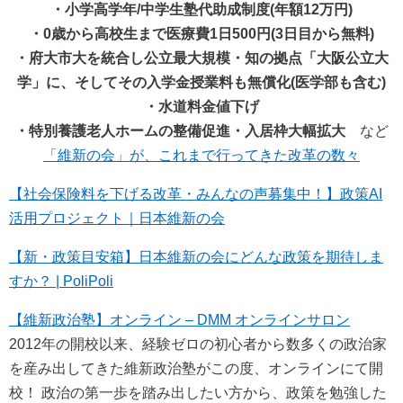
・小学高学年/中学生塾代助成制度(年額12万円)
・0歳から高校生まで医療費1日500円(3日目から無料)
・府大市大を統合し公立最大規模・知の拠点「大阪公立大
学」に、そしてその入学金授業料も無償化(医学部も含む)
・水道料金値下げ
・特別養護老人ホームの整備促進・入居枠大幅拡大
など
「維新の会」が、これまで行ってきた改革の数々
【社会保険料を下げる改革・みんなの声募集中！】政策AI
活用プロジェクト｜日本維新の会
【新・政策目安箱】日本維新の会にどんな政策を期待しま
すか？ | PoliPoli
【維新政治塾】オンライン – DMM オンラインサロン
2012年の開校以来、経験ゼロの初心者から数多くの政治家
を産み出してきた維新政治塾がこの度、オンラインにて開
校！ 政治の第一歩を踏み出したい方から、政策を勉強した