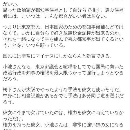
がいい。
腐った政治家が都知事候補として自分らで推す、選ぶ候補
者には、こいつは、こんな都合がいい者は居ない。
つまりは東京都民、日本国家のための都知事候補などでは
なくて、いかに自分らで好き放題税金泥棒が出来るのか、
それを一緒になって手を組んで喜ぶ都知事が出てくるとい
うことをこいつら願っている。
国民には非常にマイナスにしかならんと断言できる。
小池さんなら、東京都議会と喧嘩をしてでも国民に向いた
政治行政を知事の権限を最大限つかって強行しようとやる
だろう。
橋下さんが大阪でやったような手法を彼女も使いそうだ。
中身には相当誤差があるがでも手法は多分同じ道を選ぶだ
ろう。
彼女に今まで欠けていたのは、権力を彼女に与えていなか
っただけ。
権力を持った彼女、小池さんは、非常に強い鉄の女になる