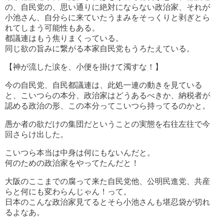
の、自民党の、思い通りに絶対にならない政治家、それが
小池さん、自分らに来ていたうまみをそっくりと剥ぎとら
れてしまう可能性もある。
都議連はもう焦りまくっている。
同じ欲の旨みに繋がる本家自民党もうろたえている。
【神が流した涙を、小便を掛けて濁すな！】
今の自民党、自民都議連は、此処一連の動きを見ている
と、こいつらの本分、政治家はどうあるべきか、納税者が
認める政治の形、この本分ってこいつら持ってるのかと。
愚か者の欲だけの集団だということの実態を右往左往で今
回さらけ出した。
こいつら本当は中身は何にもないんだと。
何のための政治家をやってたんだと！
大阪のここまでの腐って来た自民党他、公明民進党、共産
らと何にも変わらんじゃん！って。
日本のこんな政治家見てるとそら小池さんも堪忍袋が切れ
るよなあ。