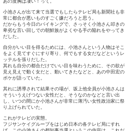
あの度胸は凄い！って。
小池さんが出て来て当選でもしたらテレビ局も新聞社も非
常に都合が悪いものすごく嫌だろうと思う。
だからもう今日のバイキングで、さっそく小池さん叩きの
卑劣な言い回しでの朝鮮族がよくやる手の陥れをやってき
だした。
自分がいい目を得るためには、小池さんという人物はそこ
をよく見てすぐにすり寄り、何でもする女だなどというレ
ッテルを張りだした。
其れも自分の都合だけでいい目を味わうために、その欲が
見え見えで動く女だと、動いてきたなどと、あの中田宏の
ボケが語っていた。
其れに誘導されて結果その場が、坂上他全員が小池さんは
そういうえげつない女性だと、そうなのかなどと言い出
し、いつの間にか小池さんが非常に薄汚い女性政治家に祭
り上げられていた。
これがテレビの実態。
フジサンケイグループをはじめ日本の各テレビ局にすれ
ば、この小池さんの都知事当選というこの内容は、これだ