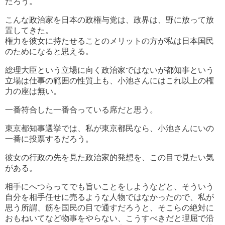
だろう。
こんな政治家を日本の政権与党は、政界は、野に放って放
置してきた。
権力を彼女に持たせることのメリットの方が私は日本国民
のためになると思える。
総理大臣という立場に向く政治家ではないが都知事という
立場は仕事の範囲の性質上も、小池さんにはこれ以上の権
力の座は無い。
一番符合した一番合っている席だと思う。
東京都知事選挙では、私が東京都民なら、小池さんにいの
一番に投票するだろう。
彼女の行政の先を見た政治家的発想を、この目で見たい気
がある。
相手にへつらってでも旨いことをしようなどと、そういう
自分を相手任せに売るような人物ではなかったので、私が
思う所謂、筋を国民の目で通すだろうと、そこらの絶対に
おもねいてなど物事をやらない、こうすべきだと理屈で沿