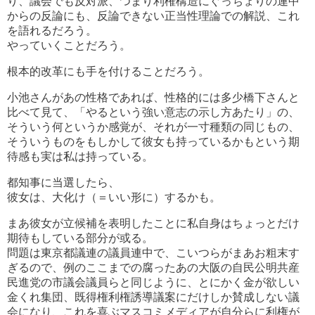
り、議会でも反対派、つまり利権構造にぐっちょりの連中
からの反論にも、反論できない正当性理論での解説、これ
を語れるだろう。
やっていくことだろう。
根本的改革にも手を付けることだろう。
小池さんがあの性格であれば、性格的には多少橋下さんと
比べて見て、「やるという強い意志の示し方あたり」の、
そういう何というか感覚が、それが一寸種類の同じもの、
そういうものをもしかして彼女も持っているかもという期
待感も実は私は持っている。
都知事に当選したら、
彼女は、大化け（＝いい形に）するかも。
まあ彼女が立候補を表明したことに私自身はちょっとだけ
期待もしている部分が或る。
問題は東京都議連の議員連中で、こいつらがまあお粗末す
ぎるので、例のここまでの腐ったあの大阪の自民公明共産
民進党の市議会議員らと同じように、とにかく金が欲しい
金くれ集団、既得権利権誘導議案にだけしか賛成しない議
会になり、これを喜ぶマスコミメディアが自分らに利権が