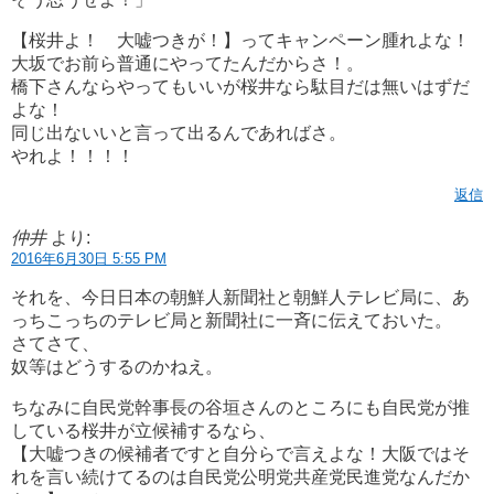
【桜井よ！ 大嘘つきが！】ってキャンペーン腫れよな！
大坂でお前ら普通にやってたんだからさ！。
橋下さんならやってもいいが桜井なら駄目だは無いはずだ
よな！
同じ出ないいと言って出るんであればさ。
やれよ！！！！
返信
仲井
より:
2016年6月30日 5:55 PM
それを、今日日本の朝鮮人新聞社と朝鮮人テレビ局に、あ
っちこっちのテレビ局と新聞社に一斉に伝えておいた。
さてさて、
奴等はどうするのかねえ。
ちなみに自民党幹事長の谷垣さんのところにも自民党が推
している桜井が立候補するなら、
【大嘘つきの候補者ですと自分らで言えよな！大阪ではそ
れを言い続けてるのは自民党公明党共産党民進党なんだか