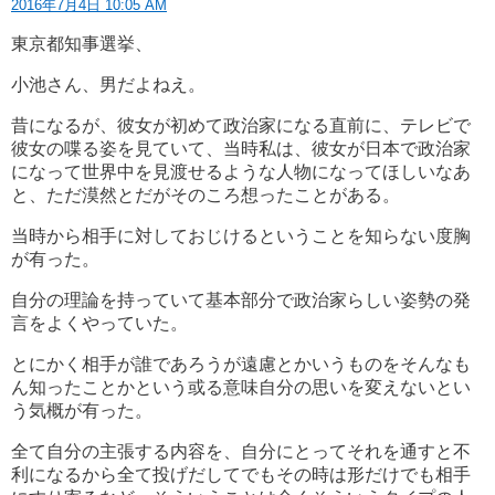
2016年7月4日 10:05 AM
東京都知事選挙、
小池さん、男だよねえ。
昔になるが、彼女が初めて政治家になる直前に、テレビで
彼女の喋る姿を見ていて、当時私は、彼女が日本で政治家
になって世界中を見渡せるような人物になってほしいなあ
と、ただ漠然とだがそのころ想ったことがある。
当時から相手に対しておじけるということを知らない度胸
が有った。
自分の理論を持っていて基本部分で政治家らしい姿勢の発
言をよくやっていた。
とにかく相手が誰であろうが遠慮とかいうものをそんなも
ん知ったことかという或る意味自分の思いを変えないとい
う気概が有った。
全て自分の主張する内容を、自分にとってそれを通すと不
利になるから全て投げだしてでもその時は形だけでも相手