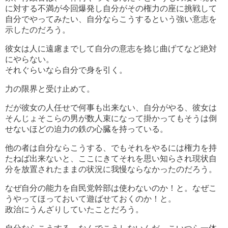
に対する不満が今回爆発し自分がその権力の座に挑戦して
自分でやってみたい、自分ならこうするという強い意志を
示したのだろう。
彼女は人に遠慮までして自分の意志を捻じ曲げてなど絶対
にやらない。
それぐらいなら自分で身を引く。
力の限界と受け止めて。
だが彼女の人任せで何事も出来ない、自分がやる、彼女は
そんじょそこらの男が数人束になって掛かってもそうは倒
せないほどの迫力の鉄の心臓を持っている。
他の者は自分ならこうする、でもそれをやるには権力を持
たねば出来ないと、ここにきてそれを思い知らされ現状自
分を放置されたままの状況に我慢ならなかったのだろう。
なぜ自分の能力を自民党幹部は使わないのか！と。なぜこ
うやってほっておいて遊ばせておくのか！と。
政治にうんざりしていたことだろう。