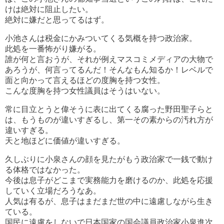
けは絶対に阻止したい。
絶対に嫌だと思ってるはず。
小池さんは税金にかみついてくる気概を持つ政治家。
此処を一番怖がり嫌がる。
誰が何と言おうが、それが例えマスコミメディアの大物で
あろうが、何言ってるんだ！そんなもん知るか！レベルで
面と向かって言えるほどの度胸を持つ女性。
こんな度胸を持つ女性議員はそうはいない。
常に目立とうと偉そうに表に出てくる腐った野田聖子らと
は、もうものが違いすぎるし、第一その素からの汚れ方が
違いすぎる。
天と地ほどに価値が違いすぎる。
久しぶりに小泉さんの顔を見たがもう政治家で一銭で動け
る体格ではなかった。
今後は息子がどこまで実務能力を磨けるのか、此処を応援
していく立場だろうなあ。
人気は有るが、息子はまだまだ世の中に遠慮しながら生き
ている。
国民に遠慮をしないで日本国家の国会議員政治家小泉進次