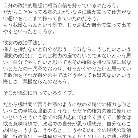
自分の政治的理想に相当自信を持っているのだろう。
だからこそやってる者のふがいなさに腹が立って仕方がな
い想いをここまで持ってきていたのだろう。
もう我慢ならんという所で、じゃあ私が自分で立って出て
やるといったところか。
彼女の政治手法は、
権力を持たないと自分が思う、自分ならこうしたいという
理想の政治は、これは権力の座でないとできないという思
い、自分でやりたいと思ってもその権限を持つ立場に居な
いとただの一兵卒でおわり、せっかくやりたいと思ってい
る政治をそれが自分の手ではどうやっても出来ないという
悔しさ、我慢ならんのだろう。
そこが強烈に持っているタイプ。
だから極世間で言う舛添のように欲の立場での権力志向と
いうこの単純な強欲のような、ただその権力の座に座りた
いというそういう欲での権力志向では全く無くて、彼女は
或る意味特殊で、政治での自分が思う理想形、自分ならこ
の国をこうするこうやると、こうやるのに今の現状の政治
家、行政官は、一体何やってるんだ！というもの凄い現状