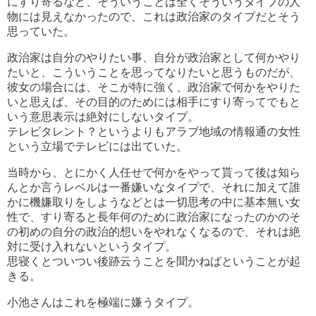
にすり寄るなど、そういうことは全くそういうタイプの人
物には見えなかったので、これは政治家のタイプだとそう
思っていた。
政治家は自分のやりたい事、自分が政治家として何かやり
たいと、こういうことを思ってなりたいと思うものだが、
彼女の場合には、そこが特に強く、政治家で何かをやりた
いと思えば、その目的のためには相手にすり寄ってでもと
いう意思表示は絶対にしないタイプ。
テレビタレント？というよりもアラブ地域の情報通の女性
という立場でテレビには出ていた。
当時から、とにかく人任せで何かをやって貰って後は知ら
んとか言うレベルは一番嫌いなタイプで、それに加えて誰
かに機嫌取りをしようなどとは一切思考の中に基本無い女
性で、すり寄ると長年何のために政治家になったのかのそ
の初めの自分の政治的想いをやれなくなるので、それは絶
対に受け入れないというタイプ。
思寝くとついつい後跡云うことを聞かねばということが起
きる。
小池さんはこれを極端に嫌うタイプ。