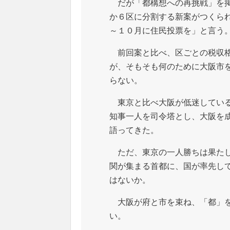
だが「都構想への再挑戦」を掲
か６区に分割する新案がつくら
～１０月に住民投票を」と言う
前回案と比べ、区ごとの税収格
が、そもそも何のために大阪市
らない。
東京と比べ大阪が低迷している
知事一人を司令塔とし、大阪を
語ってきた。
ただ、東京の一人勝ちは果たし
関が集まる首都に、国が率先し
はないか。
大阪が府と市を束ね、「都」を
い。