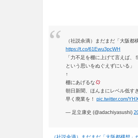
（社説余滴）まだまだ「大阪都
https://t.co/61Ewu3pcWH
「力不足を棚に上げて言えば、
という思いをぬぐえずにいる」
↑
棚にあげるな
朝日新聞、ほんまにレベル低す
早く廃業を！
pic.twitter.com/Y
— 足立康史 (@adachiyasushi)
2
（社説余滴）まだまだ「大阪都構想」