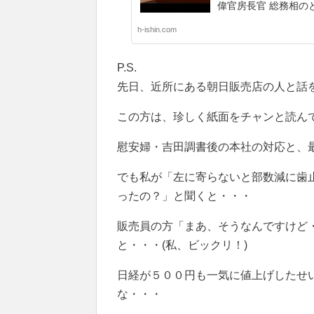
偉官房長官 総務相の
h-ishin.com
P.S.
先日、近所にある朝日販売店の人と話
この方は、珍しく紙面をチャンと読んで
慰安婦・吉田調書後の本社の対応と、
でも私が「左に寄らないと部数減に歯
ったの？」と聞くと・・・
販売員の方「まあ、そうなんですけど
と・・・(私、ビックリ！)
日経が５００円も一気に値上げしたせ
な・・・