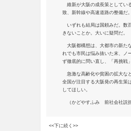
維新が大阪の成長策としている
致、新幹線や高速道路の整備だ
いずれも結局は国頼みだ。数百
きないことか。大いに疑問だ。
大阪都構想は、大都市の新たな
れでも市民は悩み抜いた末、ノ
ず徹底的に問い直し、「再挑戦
急激な高齢化や貧困の拡大など
全国が注目する大阪発の再生策
してほしい。
（かどやすふみ 前社会社説担
<<下に続く>>