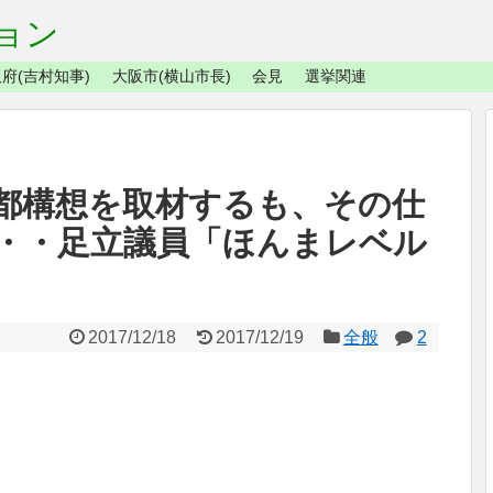
ョン
府(吉村知事)
大阪市(横山市長)
会見
選挙関連
都構想を取材するも、その仕
・・足立議員「ほんまレベル
2017/12/18
2017/12/19
全般
2