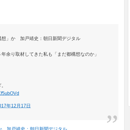
構想」か 加戸靖史：朝日新聞デジタル
５年余り取材してきた私も「まだ都構想なのか」
ぎ。
HXf5ubOVd
017年12月17日
か 加戸靖史：朝日新聞デジタル