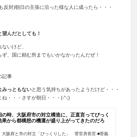
も反対)朝日の主張に沿った様な人に成ったら・・・
と望んだとしても！
れないけど、
らず、国に頼む所までもいかなかったんだぜ！
の記事
は
みっともない
と思う気持ちがあったようだけど・・・
・・・さすが朝日・・・(-“-;)
相の時、大阪府市の対立構造に、正直言ってびっく
結果から都構想の機運が盛り上がってきたのだろ
 大阪府と市の対立「びっくりした」 菅官房長官 ■菅義