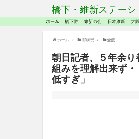
橋下・維新ステーシ
ホーム
橋下徹
維新の会
日本維新
大阪
ホーム
都構想
全般
朝日記者、５年余り
組みを理解出来ず・
低すぎ」