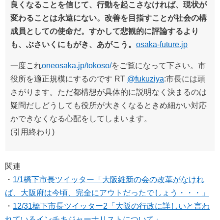
良くなることを信じて、行動を起こさなければ、現状が
変わることは永遠にない。改善を目指すことが社会の構
成員としての使命だ。すかして悲観的に評論するより
も、ぶさいくにもがき、あがこう。
osaka-future.jp
一度これ
oneosaka.jp/tokoso/
をご覧になって下さい。市
役所を適正規模にするのです RT
@fukuziya
:市長には頭
さがります。ただ都構想が具体的に説明なく決まるのは
疑問だしどうしても役所が大きくなるときめ細かい対応
かできなくなる心配をしてしまいます。
(引用終わり)
関連
・
1/1橋下市長ツイッター「大阪維新の会の改革がなけれ
ば、大阪府は今頃、完全にアウトだったでしょう・・・」
・
12/31橋下市長ツイッター2「大阪の行政に詳しいと言わ
れているインチキジャーナリストについて」