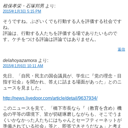
根保孝栄・石塚邦男
より:
2015年1月3日 5:15 PM
そうですね。ぶざいくでも行動する人を評価する社会です
ね。
評論は、行動する人たちを評価する場でありたいもので
す。ケチをつける評論は評論ではありません。
返信
delahoyazamora
より:
2015年1月6日 10:11 AM
先日、「自民・民主の国会議員が、学生に『党の理念・目
指す社会』を聞かれ、答えに詰まる場面があった」とのニ
ュースを見ました。
http://news.livedoor.com/article/detail/9637934/
このニュースを見て、「橋下市長なら『（教育を含め）機
会の平等の環境下、皆が切磋琢磨しながらも、そこでうま
くいかなかった人たちにはちゃんとセーフティーネットが
準備されている社会』等と、即答できそうだなぁ」と考え