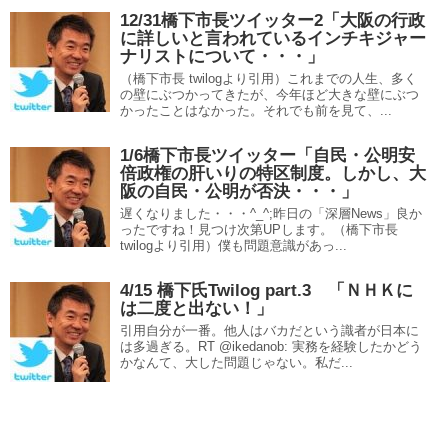
12/31橋下市長ツイッター2「大阪の行政
に詳しいと言われているインチキジャー
ナリストについて・・・」
（橋下市長 twilogより引用）これまでの人生、多く
の壁にぶつかってきたが、今年ほど大きな壁にぶつ
かったことはなかった。それでも前を見て、...
1/6橋下市長ツイッター「自民・公明安
倍政権の肝いりの特区制度。しかし、大
阪の自民・公明が否決・・・」
遅くなりました・・・^_^;昨日の「深層News」良か
ったですね！見つけ次第UPします。（橋下市長
twilogより引用）僕も問題意識があっ...
4/15 橋下氏Twilog part.3 「ＮＨＫに
は二度と出ない！」
引用自分が一番。他人はバカだという識者が日本に
は多過ぎる。RT @ikedanob: 実務を経験したかどう
かなんて、大した問題じゃない。私だ...