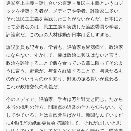
選挙至上主義＝話し合いの否定＝反民主主義というロジ
ックを構築する者が、メディアや学者、評論家に多い。
それは民主主義を実践したことがないからだ。日本にと
って必要なのは、民主主義を実践した論説委員や学者、
評論家だ。この点の人材移動が日本は乏しすぎる。
論説委員も記者も、学者も、評論家も皆臆病で、政治家
にならない。すかして、俺は政治に興味はないと言う。
政治を評論することで飯を食っている輩に限ってそのよ
うに言う。野党が、与党を経験することで、与党たるも
のがどういうものかを知り、野党の振る舞いが変わる。
これが政権交代の意義だ。
今のメディア、評論家、学者は万年野党と同じ。だから
本当の批判の仕方、問題点の追及の仕方を知らない。そ
してやていることは自己矛盾ばかり。新聞なんていまだ
に4名ほどの紙面委員会で議論して、それが正しいと思
い込んでいる。そしてどんどん民意から離れて、購読者