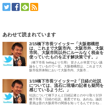
あわせて読まれています
2/15橋下市長ツイッター「大阪都構想
は、これまで大阪市内、大阪市外、大阪
市民、大阪市民以外にルールなく税金を
使っていたものを正す解決策です。」
（橋下市長 twilogより引用） 皆さんが本質でない議
論をしているので一言。大阪都構想は、これまで大
阪市役所体制において大阪市内、大阪市...
1/19橋下市長ツイッター2「日経の社説
については、流石に現場の記者も疑問を
感じているようだ。」
社説について橋下さんと日経記者とのやり取り1/19
橋下市長「日経の社説、最悪ですね、あれね。論説
委員は昔の大阪府市の関係を知ってるんですかね...