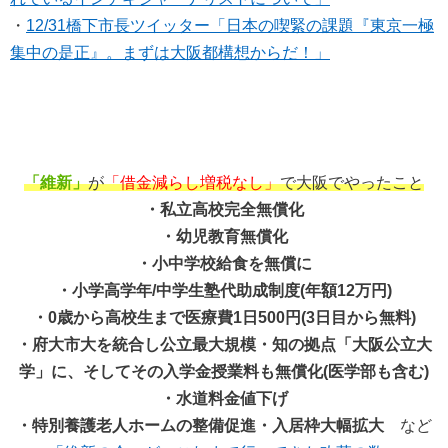
・
12/31橋下市長ツイッター「日本の喫緊の課題『東京一極
集中の是正』。まずは大阪都構想からだ！」
「維新」
が
「借金減らし増税なし」
で大阪でやったこと
・私立高校完全無償化
・幼児教育無償化
・小中学校給食を無償に
・小学高学年/中学生塾代助成制度(年額12万円)
・0歳から高校生まで医療費1日500円(3日目から無料)
・府大市大を統合し公立最大規模・知の拠点「大阪公立大
学」に、そしてその入学金授業料も無償化(医学部も含む)
・水道料金値下げ
・特別養護老人ホームの整備促進・入居枠大幅拡大
など