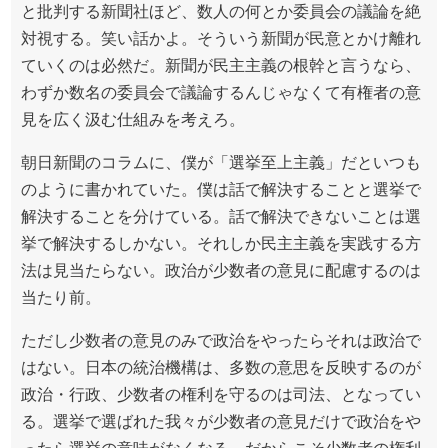
と批判する新聞社ほど、数人の何とか委員会の議論を絶
対視する。笑い話かよ。そういう新聞が民意とかけ離れ
ていくのは必然だ。新聞が民主主義の根幹と言うなら、
わずか数名の委員会で議論するんじゃなくて有権者の意
見を広く汲む仕組みを考えろ。
朝日新聞のコラムに、僕が「選挙至上主義」だといつも
のように書かれていた。僕は話で解決することと選挙で
解決することを分けている。話で解決できないことは選
挙で解決するしかない。それしか民主主義を実践する方
法は見当たらない。政治が少数者の意見に配慮するのは
当たり前。
ただし少数者の意見のみで政治をやったらそれは政治で
はない。日本の統治機構は、多数の意思を反映するのが
政治・行政、少数者の権利を守るのは司法、となってい
る。選挙で選ばれた我々が少数者の意見だけで政治をや