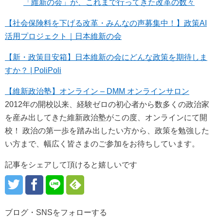
「維新の会」が、これまで行ってきた改革の数々
【社会保険料を下げる改革・みんなの声募集中！】政策AI
活用プロジェクト｜日本維新の会
【新・政策目安箱】日本維新の会にどんな政策を期待しま
すか？ | PoliPoli
【維新政治塾】オンライン – DMM オンラインサロン
2012年の開校以来、経験ゼロの初心者から数多くの政治家
を産み出してきた維新政治塾がこの度、オンラインにて開
校！ 政治の第一歩を踏み出したい方から、政策を勉強した
い方まで、幅広く皆さまのご参加をお待ちしています。
記事をシェアして頂けると嬉しいです
ブログ・SNSをフォローする