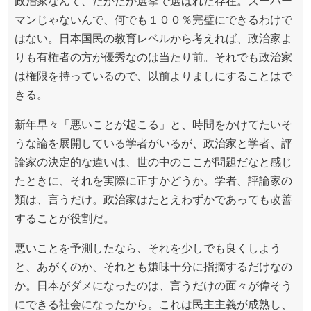
政治家なんて、たかだか選挙で選ばれた存在。スーパー
マンじゃないんで、何でも１００％完璧にできるわけで
はない。日本国民の教育レベルから考えれば、政治家よ
りも有権者の方が優秀なのは当たり前。それでも政治家
は権限を持っているので、以前よりましにすることはで
きる。
新年早々「悪いことが起こる」と、時間をかけてたいそ
うな論を展開している学者がいるが、政治家と学者、評
論家の決定的な違いは、世の中のここが問題だなと感じ
たときに、それを実際に正すかどうか。学者、評論家の
類は、言うだけ。政治家はたとえわずかであっても改善
することが役割だ。
悪いことを予測したなら、それを少しでも良くしよう
と、あがくのか、それとも嫌味十分に指摘するだけなの
か。日本がダメになったのは、言うだけの面々が偉そう
にできる社会になったから。これは民主主義が成熟し、