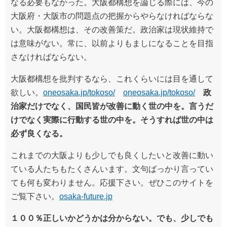
なる必要もなかった。大阪都構想を論じる際には、今の
大阪府・大阪市の問題点の把握からやらなければならな
い。大阪都構想は、その改善策だ。政治家は現状維持で
は意味がない。常に、以前よりもましになることを目指
さなければならない。
大阪都構想を批判するなら、これくらいには目を通して
欲しい。
oneosaka.jp/tokoso/
oneosaka.jp/tokoso/
政
治家だけでなく、国民皆が改善に動く世の中を。言うだ
けでなく実際に行動する世の中を。そうすれば世の中は
必ず良くなる。
これまでの大阪よりも少しでも良くしたいと改善に動い
ている人たちもたくさんいます。文句ばっかり言ってい
ても何も変わりません。応援下さい。ぜひこのサイトを
ご覧下さい。
osaka-future.jp
１００％正しいかどうかは分からない。でも、少しでも