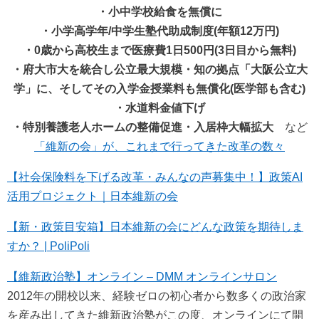
・小中学校給食を無償に
・小学高学年/中学生塾代助成制度(年額12万円)
・0歳から高校生まで医療費1日500円(3日目から無料)
・府大市大を統合し公立最大規模・知の拠点「大阪公立大
学」に、そしてその入学金授業料も無償化(医学部も含む)
・水道料金値下げ
・特別養護老人ホームの整備促進・入居枠大幅拡大
など
「維新の会」が、これまで行ってきた改革の数々
【社会保険料を下げる改革・みんなの声募集中！】政策AI
活用プロジェクト｜日本維新の会
【新・政策目安箱】日本維新の会にどんな政策を期待しま
すか？ | PoliPoli
【維新政治塾】オンライン – DMM オンラインサロン
2012年の開校以来、経験ゼロの初心者から数多くの政治家
を産み出してきた維新政治塾がこの度、オンラインにて開