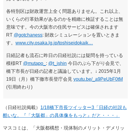
各特別区は財政運営上全く問題ありません。これ以上、
いくらの行革効果があるのかを精緻に検証することは無
意味です。今の大阪市の住民サービスは確保されます
RT
@gotchaness
: 財政シミュレーションを置いときま
す。
www.city.osaka.lg.jp/toshiseidokaik…
日経記者も流石に昨日の日経社説には疑問を持っている
模様RT
@mutapo_
:
@t_ishin
今日のぶら下がり会見で、
橋下市長が日経の記者と議論しています。↓ 2015年1月
19日（月）橋下徹市長登庁会見
youtu.be/_a9PeUbF0tM
(引用終わり)
（日経社説掲載）
1/18橋下市長ツイッター3「日経の社説も
酷いな。『「大阪都」の具体像をもっと』だと・・・」
マスコミは、「大阪都構想・現体制のメリット・デメリッ