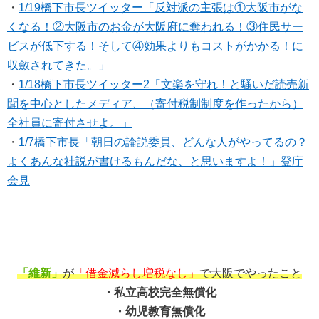
・
1/19橋下市長ツイッター「反対派の主張は①大阪市がな
くなる！②大阪市のお金が大阪府に奪われる！③住民サー
ビスが低下する！そして④効果よりもコストがかかる！に
収斂されてきた。」
・
1/18橋下市長ツイッター2「文楽を守れ！と騒いだ読売新
聞を中心としたメディア、（寄付税制制度を作ったから）
全社員に寄付させよ。」
・
1/7橋下市長「朝日の論説委員、どんな人がやってるの？
よくあんな社説が書けるもんだな、と思いますよ！」登庁
会見
「維新」
が
「借金減らし増税なし」
で大阪でやったこと
・私立高校完全無償化
・幼児教育無償化