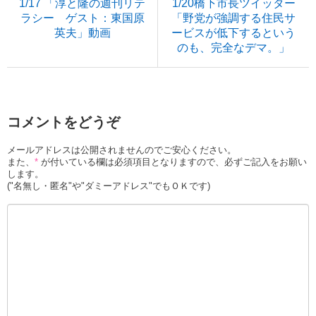
1/17 「淳と隆の週刊リテ
1/20橋下市長ツイッター
ラシー ゲスト：東国原
「野党が強調する住民サ
英夫」動画
ービスが低下するという
のも、完全なデマ。」
コメントをどうぞ
メールアドレスは公開されませんのでご安心ください。
また、
*
が付いている欄は必須項目となりますので、必ずご記入をお願い
します。
("名無し・匿名"や"ダミーアドレス"でもＯＫです)