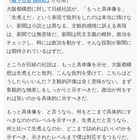
（
橋下市長 twilog
より引用）
大阪都構想に対して日経社説が、「もっと具体像を」
「生煮えだ」という表現で批判をしたのは本当に情けな
い。新聞は小説とは異なる。主観的感情に訴える表現
は、新聞では無意味だ。新聞は民主主義の根幹。政治を
チェックし、時には政治を動かす。そんな役割が新聞に
は期待されているはずだ。
ところが日経の社説は、もっと具体像を示せ、大阪都構
想は生煮えだと批判。こんな批判を受けて、こちらはど
うしたらいいんだ？主観的評価は全く意味がない。まず
客観的な物差しをしっかりと示すべきだ。政治が何をす
れば良いのかを具体的に示すべきだ。
もっと具体像を、と言うなら、何をどこまで具体的にす
べきなのかのレベルを示すべき。生煮えだと言うなら、
何と比べて生煮えなのか、どこまで詰めればいいのかを
示すべき。示されたレベルまで僕は対応するつもりだ。