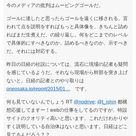
今のメディアの批判はムービングゴールだ。
ゴールに達したと思ったらゴールを遠くに移される。言
われて点を説明をすればもっと具体像を、きちんと詰め
ればまだ生煮えだ、の繰り返し。何をどこまでのレベル
で具体的にすべきなのか、詰めるべきなのか、示すべき
だ。それには対応する。
昨日の日経の社説については、流石に現場の記者も疑問
を感じているようだ。それなら現場から幹部を突き上げ
ないと。日経の記者とのやり取りは
oneosaka.jp/report/2015/01…
です。
何も見ていないんでしょう RT
@nodrive
:
@t_ishin
都構
想応援してますー！webの仕事をしてるのですが、特設
サイトのクオリティ高いと思います。これだけわかりや
すく説明している自治体はないと思います。日経はどこ
見てるんだろう？？