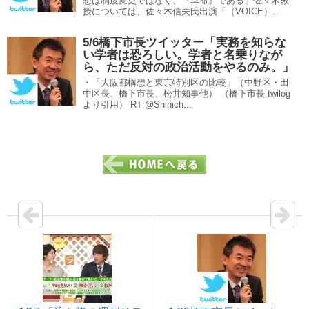
想は制度変更ではなく、『革命』である」佐々木教
授については、佐々木信夫氏出演「（VOICE）...
5/6橋下市長ツイッター「実務を知らな
い学者は恐ろしい。学者と名乗りなが
ら、ただ反対の政治活動をやるのみ。」
・「大阪都構想と東京特別区の比較」（中野区・田
中区長、橋下市長、松井知事他） （橋下市長 twilog
より引用） RT @Shinich...