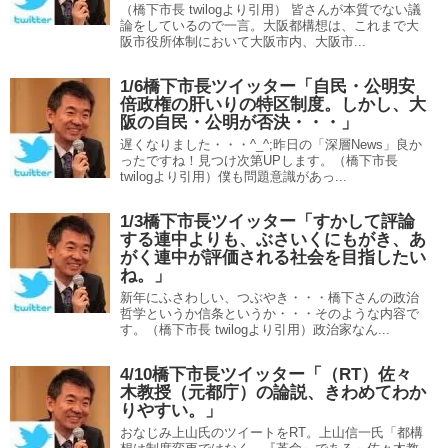
（橋下市長 twilogより引用） 皆さんが本質でない議
論をしているので一言。大阪都構想は、これまで大
阪市役所体制において大阪市内、大阪市...
1/6橋下市長ツイッター「自民・公明安
倍政権の肝いりの特区制度。しかし、大
阪の自民・公明が否決・・・」
遅くなりました・・・^_^;昨日の「深層News」良か
ったですね！見つけ次第UPします。（橋下市長
twilogより引用）僕も問題意識があっ...
1/3橋下市長ツイッター「すかして評論
する連中よりも、ぶさいくにもがき、あ
がく連中が評価される社会を目指したい
ね。」
新年にふさわしい、つぶやき・・・橋下さんの政治
哲学というか信条というか・・・そのような内容で
す。（橋下市長 twilogより引用）政治家なん...
4/10橋下市長ツイッター「（RT）佐々
木教授（元都庁）の論説、きわめてわか
りやすい。」
おなじみ上山氏のツイートをRT。上山信一氏「都構