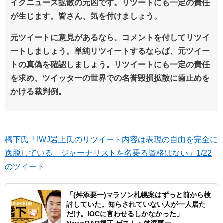
イクニュース拡散の元凶です。リツートにも一定の責任
が生じます。皆さん、気を付けましょう。
元ツイートに意見があるなら、コメントを付してリツイ
ートしましょう。単純リツイートするならば、元ツイー
トの真偽を確認しましょう。リツイートにも一定の責任
を求め、ツイッターの世界での名誉毀損拡散に歯止めを
かける裁判例。
橋下氏「IWJ岩上氏のリツイート内容は表現の自由を完全に
逸脱している。ジャーナリストを名乗る資格はない」1/22
のツイート
「(舛添要一)マラソン札幌案はずっと前から検
討していた。知らされていない人が一人居た
だけ。IOCに言わせるしかなかった」