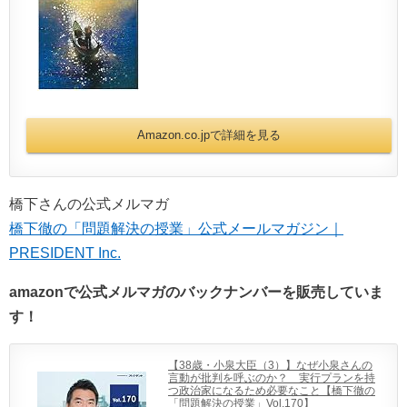
Amazon.co.jpで詳細を見る
橋下さんの公式メルマガ
橋下徹の「問題解決の授業」公式メールマガジン｜
PRESIDENT Inc.
amazonで公式メルマガのバックナンバーを販売していま
す！
【38歳・小泉大臣（3）】なぜ小泉さんの
言動が批判を呼ぶのか？ 実行プランを持
つ政治家になるため必要なこと【橋下徹の
「問題解決の授業」Vol.170】