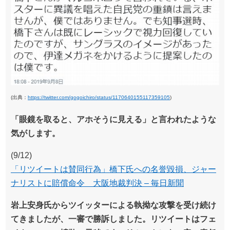
(出典：
https://twitter.com/gogoichiro/status/1170640155117359105
)
「眼鏡を取ると、アホそうに見える」と言われたような
気がします。
(9/12)
「リツイートは賛同行為」橋下氏への名誉毀損、ジャー
ナリストに賠償命令 大阪地裁判決 – 毎日新聞
岩上安身氏からツイッターによる執拗な攻撃を受け続け
てきましたが、一審で勝訴しました。リツイートはフェ