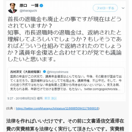
(出典：
https://twitter.com/kharaguchi/status/1166885094117666816
)
法律を作ればいいだけです。その前に文書通信交通滞在
費の実費精算を法律なく実行して頂きたいです。実費精