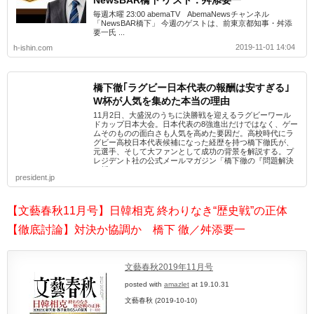
NewsBAR橋下 ゲスト：舛添要一
毎週木曜 23:00 abemaTV AbemaNewsチャンネル
「NewsBAR橋下」 今週のゲストは、前東京都知事・舛添
要一氏 ...
2019-11-01 14:04
h-ishin.com
橋下徹｢ラグビー日本代表の報酬は安すぎる｣
W杯が人気を集めた本当の理由
11月2日、大盛況のうちに決勝戦を迎えるラグビーワール
ドカップ日本大会。日本代表の8強進出だけではなく、ゲー
ムそのものの面白さも人気を高めた要因だ。高校時代にラ
グビー高校日本代表候補になった経歴を持つ橋下徹氏が、
元選手、そして大ファンとして成功の背景を解説する。プ
レジデント社の公式メールマガジン「橋下徹の『問題解決
の授...
president.jp
【文藝春秋11月号】日韓相克 終わりなき“歴史戦”の正体
【徹底討論】対決か協調か 橋下 徹／舛添要一
文藝春秋2019年11月号
posted with
amazlet
at 19.10.31
文藝春秋 (2019-10-10)