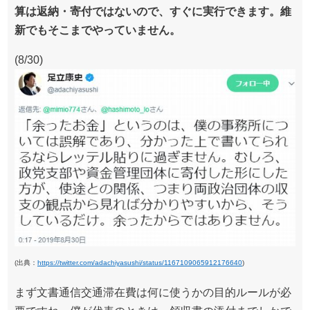
算は返納・寄付ではないので、すぐに実行できます。維
新でもそこまでやっていません。
(8/30)
(出典：
https://twitter.com/adachiyasushi/status/1167109065912176640
)
まず文書通信交通滞在費は何に使うかの目的ルールが必