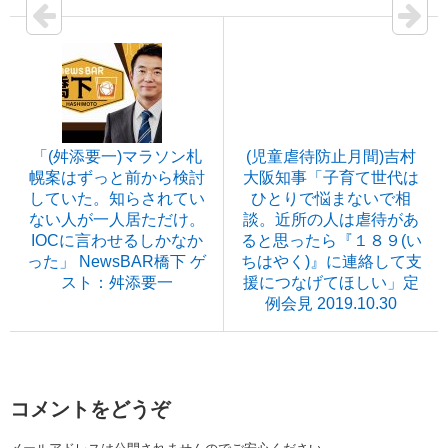
「(舛添要一)マラソン札
(児童虐待防止月間)吉村
幌案はずっと前から検討
大阪知事「子育て世代は
していた。知らされてい
ひとりで悩まないで相
ない人が一人居ただけ。
談。近所の人は虐待があ
IOCに言わせるしかなか
ると思ったら『１８９(い
った」 NewsBAR橋下 ゲ
ちはやく)』に連絡して支
スト：舛添要一
援につなげてほしい」定
例会見 2019.10.30
コメントをどうぞ