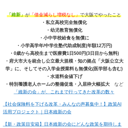
「維新」
が
「借金減らし増税なし」
で大阪でやったこと
・私立高校完全無償化
・幼児教育無償化
・小中学校給食を無償に
・小学高学年/中学生塾代助成制度(年額12万円)
・0歳から高校生まで医療費1日500円(3日目から無料)
・府大市大を統合し公立最大規模・知の拠点「大阪公立大
学」に、そしてその入学金授業料も無償化(医学部も含む)
・水道料金値下げ
・特別養護老人ホームの整備促進・入居枠大幅拡大
など
「維新の会」が、これまで行ってきた改革の数々
【社会保険料を下げる改革・みんなの声募集中！】政策AI
活用プロジェクト｜日本維新の会
【新・政策目安箱】日本維新の会にどんな政策を期待しま