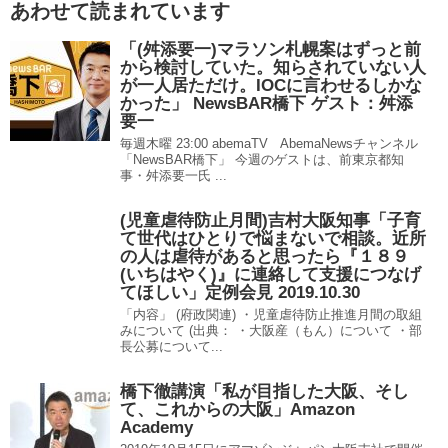
あわせて読まれています
「(舛添要一)マラソン札幌案はずっと前
から検討していた。知らされていない人
が一人居ただけ。IOCに言わせるしかな
かった」 NewsBAR橋下 ゲスト：舛添
要一
毎週木曜 23:00 abemaTV AbemaNewsチャンネル
「NewsBAR橋下」 今週のゲストは、前東京都知
事・舛添要一氏 ...
(児童虐待防止月間)吉村大阪知事「子育
て世代はひとりで悩まないで相談。近所
の人は虐待があると思ったら『１８９
(いちはやく)』に連絡して支援につなげ
てほしい」定例会見 2019.10.30
「内容」 (府政関連) ・児童虐待防止推進月間の取組
みについて (出典： ・大阪産（もん）について ・部
長公募について...
橋下徹講演「私が目指した大阪、そし
て、これからの大阪」Amazon
Academy