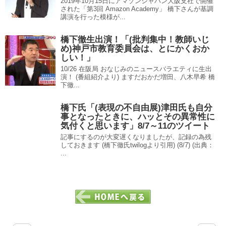
2019年10月15日にアマゾンジャパン大阪支社で開催
された「第3回 Amazon Academy」 橋下さんが基調
講演を行った模様が...
橋下徹生出演！「(批判集中！教師いじ
め)神戸市教育委員会は、とにかくおか
しい！」
10/26 在阪局 おなじみのニュースバラエティに生出
演！ (番組紹介より) ますだおかだ増田、八木早希 橋
下徹...
橋下氏「(表現の不自由展)津田氏も自分
事となったときに、ハッとその異常性に
気付くと思います」8/7～11のツイート
記事にするのが大変遅くなりましたが、記録の為残
しておきます (橋下徹氏twilogより引用) (8/7) (出典：
...