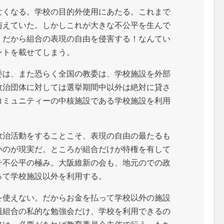
なくなる。学校の目的外使用にあたる。これまで
与えていた。しかしこれが大きな不公平を生んで
。だから組合の表現の自由を侵害する！なんてい
ントを載せてしまう。
委は、また恐らく全国の教委は、学校施設を外部
政治団体に対しては選挙期間中以外は絶対に貸さ
コミュニティーの中核施設である学校施設を利用
政治活動をすることこそ、表現の自由の最たるも
いのが現実だ。ところが組合だけが特権を有して
そ不公平の極み。大阪維新の会も、地元のでの政
って学校施設以外を利用する。
を使えない。だからお金を払って学校以外の施設
員組合の私的な勉強会だけ、学校を利用できるの