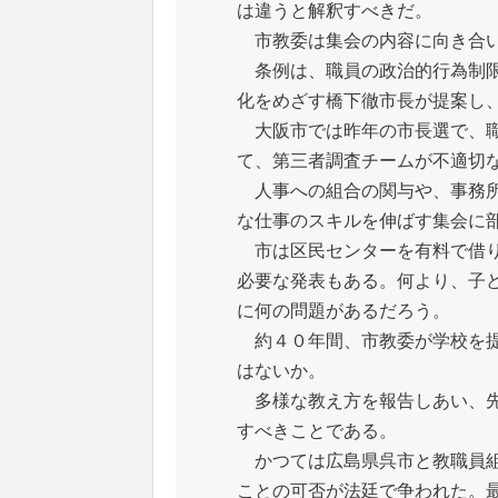
は違うと解釈すべきだ。
市教委は集会の内容に向き合い
条例は、職員の政治的行為制限
化をめざす橋下徹市長が提案し
大阪市では昨年の市長選で、職
て、第三者調査チームが不適切
人事への組合の関与や、事務所
な仕事のスキルを伸ばす集会に
市は区民センターを有料で借り
必要な発表もある。何より、子
に何の問題があるだろう。
約４０年間、市教委が学校を提
はないか。
多様な教え方を報告しあい、先
すべきことである。
かつては広島県呉市と教職員組
ことの可否が法廷で争われた。