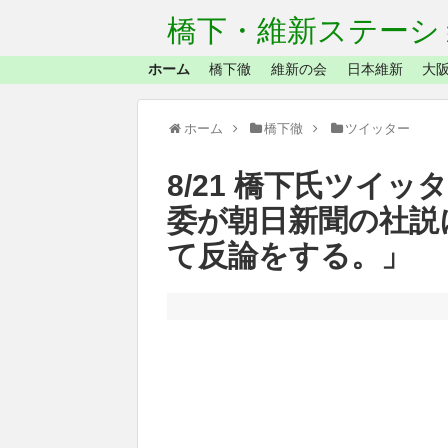
橋下・維新ステーシ
ホーム
橋下徹
維新の会
日本維新
大阪
ホーム
橋下徹
ツイッター
8/21 橋下氏ツイッ
委が朝日新聞の社説
て反論をする。」