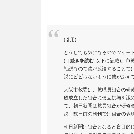
(引用)
どうしても気になるのでツイー
は
[続きを読む]
以下に記載)。市
社説なので僕が反論することで
説にビビらないように僕があえ
大阪市教委は、教職員組合の研
般成立した組合に便宜供与を認
て、朝日新聞は教員組合が研修
説。数日前の朝刊では組合の表
朝日新聞は組合となると盲目的