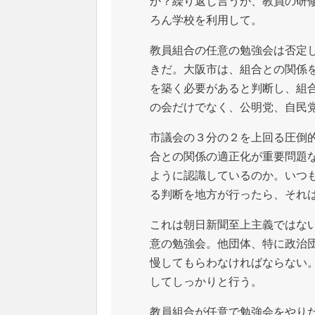
か？繰り返し言うが、教員の研
ろん学校を利用して。
教員組合の任意の勉強会は否定
きだ。大阪市は、組合との関係
を築く必要があると判断し、組
の会だけでなく、公明党、自民
市議会の３分の２を上回る圧倒
合との関係の適正化が重要問題
ように認識しているのか。いつ
る判断を地方が行ったら、それ
これは朝日新聞至上主義ではな
意の勉強会。他団体、特に政治
慢してもらわなければならない
してしっかりと行う。
教員組合が任意で勉強会をやり