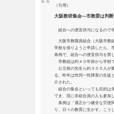
（引用）
大阪教研集会―市教委は判断
組合への便宜供与になるので学
大阪市教職員組合（大阪市教組
学校を借りようと申請したら、
条例で、組合への便宜供与を禁
市教組は約４０年前から学校で
公立校の先生ら約３００人が集
る。昨年は性同一性障害の生徒
介された。
組合の集会といっても目的は先
でき、現に非組合員の人も参加
条例は「適正かつ健全な労使関
り、日々の教育に生かす。こう