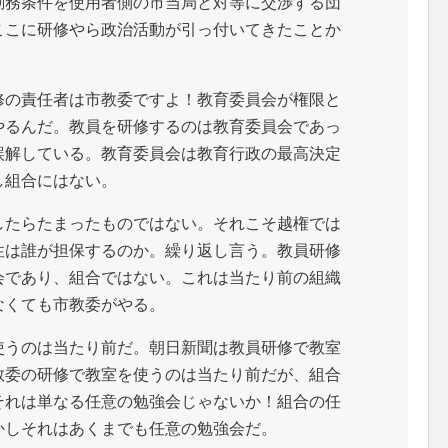
勤務条件を使用者側の市当局と対等に交渉する団
ここに研修やら政治活動が引っ付いてきたことか
修の責任者は市教委ですよ！教育委員会が権限と
やるんだ。教員を研修するのは教育委員会であっ
誤解している。教育委員会は教育行政の最高決定
し組合にはない。
したらたまったものではない。それこそ越権では
性は誰が担保するのか。繰り返し言う。教員研修
会であり、組合ではない。これは当たり前の組織
なくても市教委がやる。
使うのは当たり前だ。朝日新聞は教員研修で教室
教委の研修で教室を使うのは当たり前だが、組合
それは単なる任意の勉強会じゃないか！組合の任
かしそれはあくまでも任意の勉強会だ。