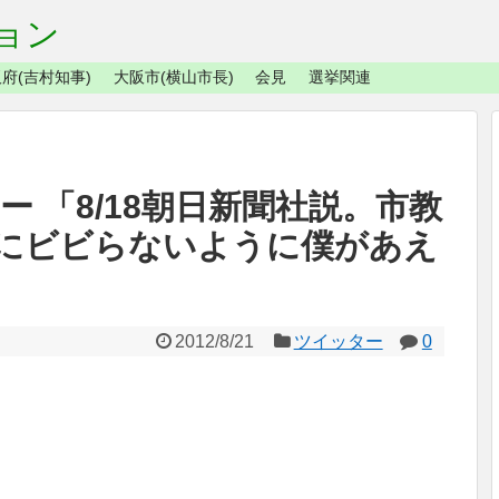
ョン
府(吉村知事)
大阪市(横山市長)
会見
選挙関連
ター 「8/18朝日新聞社説。市教
にビビらないように僕があえ
2012/8/21
ツイッター
0