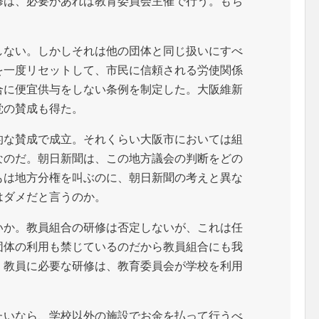
修は、必要があれば教育委員会主催で行う。もち
しない。しかしそれは他の団体と同じ扱いにすべ
を一度リセットして、市民に信頼される労使関係
合に便宜供与をしない条例を制定した。大阪維新
党の賛成も得た。
的な賛成で成立。それくらい大阪市においては組
なのだ。朝日新聞は、この地方議会の判断をどの
もは地方分権を叫ぶのに、朝日新聞の考えと異な
はダメだと言うのか。
いか。教員組合の研修は否定しないが、これは任
団体の利用も禁じているのだから教員組合にも我
。教員に必要な研修は、教育委員会が学校を利用
たいなら、学校以外の施設でお金を払って行うべ