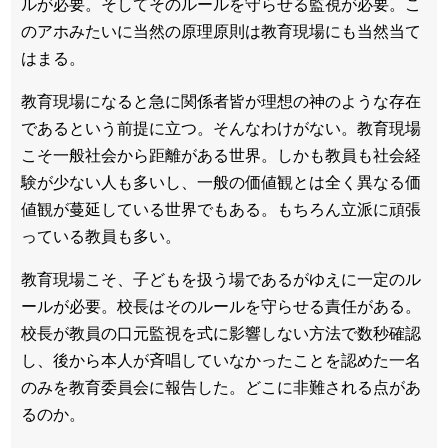
ルが必要。そしてそのルールを守らせる監視が必要。こ
のアホみたいに当然の原理原則は教育現場にも当然当て
はまる。
教育現場になると急に関係者皆が理想の神のような存在
であるという前提に立つ。そんなわけがない。教育現場
こそ一般社会から距離がある世界。しかも教員も社会経
験が少ない人も多いし、一般の価値観とは全く異なる価
値観が蔓延している世界でもある。もちろん立派に頑張
っている教員も多い。
教育現場こそ、子どもを扱う場であるがゆえに一定のル
ールが必要。校長はそのルールを守らせる責任がある。
校長が教員の口元監視を式に影響しない方法で数秒確認
し、後から本人が斉唱していなかったことを認めた一名
のみを教育委員会に報告した。どこに非難される点があ
るのか。