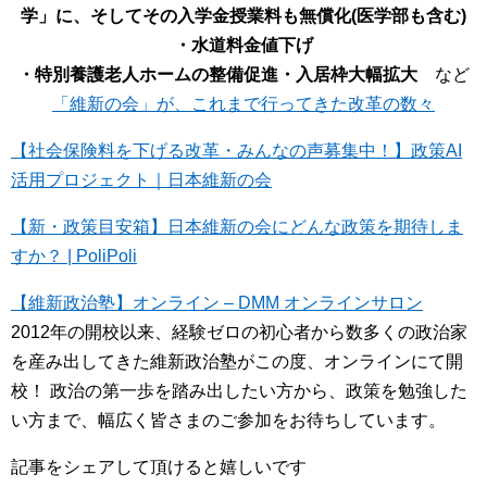
学」に、そしてその入学金授業料も無償化(医学部も含む)
・水道料金値下げ
・特別養護老人ホームの整備促進・入居枠大幅拡大
など
「維新の会」が、これまで行ってきた改革の数々
【社会保険料を下げる改革・みんなの声募集中！】政策AI
活用プロジェクト｜日本維新の会
【新・政策目安箱】日本維新の会にどんな政策を期待しま
すか？ | PoliPoli
【維新政治塾】オンライン – DMM オンラインサロン
2012年の開校以来、経験ゼロの初心者から数多くの政治家
を産み出してきた維新政治塾がこの度、オンラインにて開
校！ 政治の第一歩を踏み出したい方から、政策を勉強した
い方まで、幅広く皆さまのご参加をお待ちしています。
記事をシェアして頂けると嬉しいです