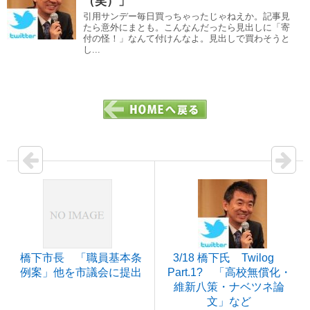
（笑）」
引用サンデー毎日買っちゃったじゃねえか。記事見
たら意外にまとも。こんなんだったら見出しに「寄
付の怪！」なんて付けんなよ。見出しで買わそうと
し...
橋下市長 「職員基本条
3/18 橋下氏 Twilog
例案」他を市議会に提出
Part.1? 「高校無償化・
維新八策・ナベツネ論
文」など