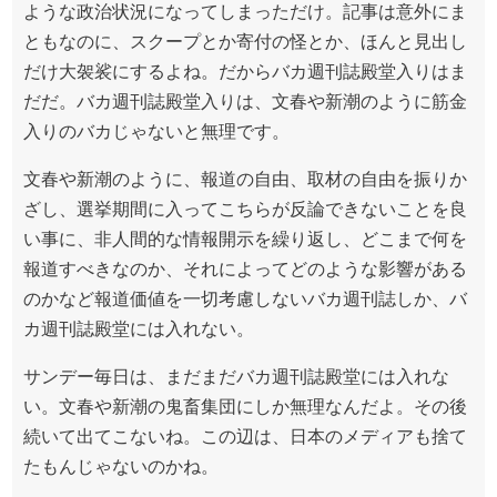
ような政治状況になってしまっただけ。記事は意外にま
ともなのに、スクープとか寄付の怪とか、ほんと見出し
だけ大袈裟にするよね。だからバカ週刊誌殿堂入りはま
だだ。バカ週刊誌殿堂入りは、文春や新潮のように筋金
入りのバカじゃないと無理です。
文春や新潮のように、報道の自由、取材の自由を振りか
ざし、選挙期間に入ってこちらが反論できないことを良
い事に、非人間的な情報開示を繰り返し、どこまで何を
報道すべきなのか、それによってどのような影響がある
のかなど報道価値を一切考慮しないバカ週刊誌しか、バ
カ週刊誌殿堂には入れない。
サンデー毎日は、まだまだバカ週刊誌殿堂には入れな
い。文春や新潮の鬼畜集団にしか無理なんだよ。その後
続いて出てこないね。この辺は、日本のメディアも捨て
たもんじゃないのかね。