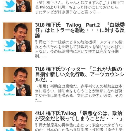
（笑）橋下さん、ちゃんと観てますね(^_^;)（橋下市
長 twilogより引用）ちょっと静かにしておいたら、
またテレビが好き勝手なこと言って...
3/18 橋下氏 Twilog Part.2 『白紙委
任』はヒトラーを想起・・・に対する反
論
引用ヒトラー独裁のときの統治機構・メディアの情
況と今のそれを比較して独裁云々を論じなければな
らない。今の統治機構において権力は完全な任期
制。...
7/16 橋下氏ツイッター 「これが大阪の
目指す新しい文化行政、アーツカウンシ
ルだ。」
（引用）補助金は魔物だ。赤字補てんの補助金は本
当に危うい。補助金をもらうことが当然になれば努
力や評価は影を潜める。文化にも努力が必要。その
た...
4/14 橋下氏Twilog 「最悪なのは、政治
が安全だと装ってしまうことだ・・・」
引用大飯原発の再稼働にあたって安全なのかどうな
のか、日本のしかるべき科学者・技術者（原子力安