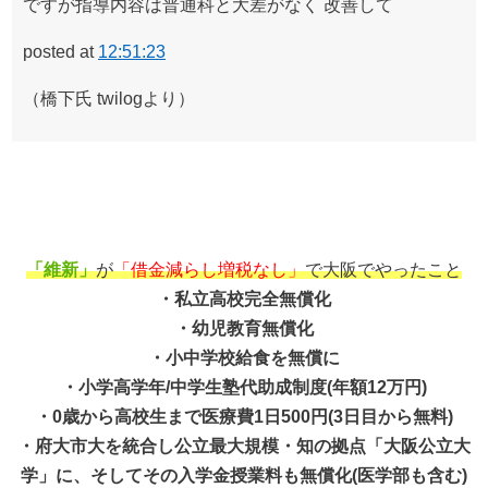
ですが指導内容は普通科と大差がなく 改善して
posted at
12:51:23
（橋下氏 twilogより）
「維新」
が
「借金減らし増税なし」
で大阪でやったこと
・私立高校完全無償化
・幼児教育無償化
・小中学校給食を無償に
・小学高学年/中学生塾代助成制度(年額12万円)
・0歳から高校生まで医療費1日500円(3日目から無料)
・府大市大を統合し公立最大規模・知の拠点「大阪公立大
学」に、そしてその入学金授業料も無償化(医学部も含む)