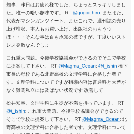
知事、昨日はお疲れ様でした。ちょっとスッキリしまし
た。唯一の暗い趣味です。 RT
@gogoichiro
: またまた、
代表がマシンガンツイート、またこれで、週刊誌の売り
上げ増収、本人もお買い上げ、出版社のおもうつ
ぼ・・・そんな事は百も承知の彼ですが、丁度いいスト
レス発散なんでしょ
これ重大問題。今後学校協議会ができるのでそこで学校
に提案して下さい。 RT
@Magma_Ocean
:
@t_ishin
橋下
市長の母校である北野高校の文理学科に合格した者で
す。文理学科についてですが指導内容は普通科と大差が
なく難関私立には及ばない状況です 改善して
松井知事、文理学科に生徒が不満を持っています。 RT
@t_ishin
: これ重大問題。今後学校協議会ができるので
そこで学校に提案して下さい。 RT
@Magma_Ocean
: 北
野高校の文理学科に合格した者です。文理学科について