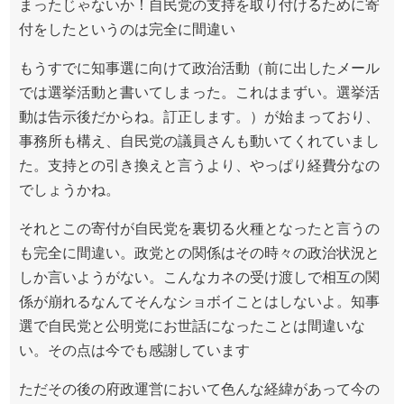
まったじゃないか！自民党の支持を取り付けるために寄
付をしたというのは完全に間違い
もうすでに知事選に向けて政治活動（前に出したメール
では選挙活動と書いてしまった。これはまずい。選挙活
動は告示後だからね。訂正します。）が始まっており、
事務所も構え、自民党の議員さんも動いてくれていまし
た。支持との引き換えと言うより、やっぱり経費分なの
でしょうかね。
それとこの寄付が自民党を裏切る火種となったと言うの
も完全に間違い。政党との関係はその時々の政治状況と
しか言いようがない。こんなカネの受け渡しで相互の関
係が崩れるなんてそんなショボイことはしないよ。知事
選で自民党と公明党にお世話になったことは間違いな
い。その点は今でも感謝しています
ただその後の府政運営において色んな経緯があって今の