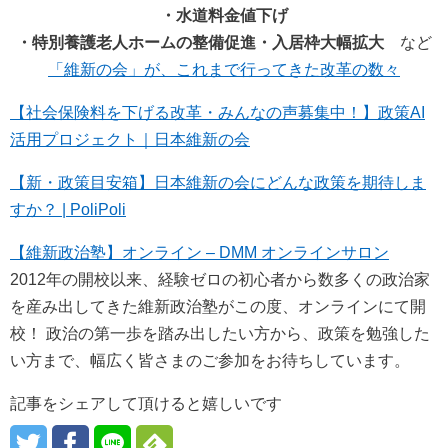
・水道料金値下げ
・特別養護老人ホームの整備促進・入居枠大幅拡大
など
「維新の会」が、これまで行ってきた改革の数々
【社会保険料を下げる改革・みんなの声募集中！】政策AI
活用プロジェクト｜日本維新の会
【新・政策目安箱】日本維新の会にどんな政策を期待しま
すか？ | PoliPoli
【維新政治塾】オンライン – DMM オンラインサロン
2012年の開校以来、経験ゼロの初心者から数多くの政治家
を産み出してきた維新政治塾がこの度、オンラインにて開
校！ 政治の第一歩を踏み出したい方から、政策を勉強した
い方まで、幅広く皆さまのご参加をお待ちしています。
記事をシェアして頂けると嬉しいです