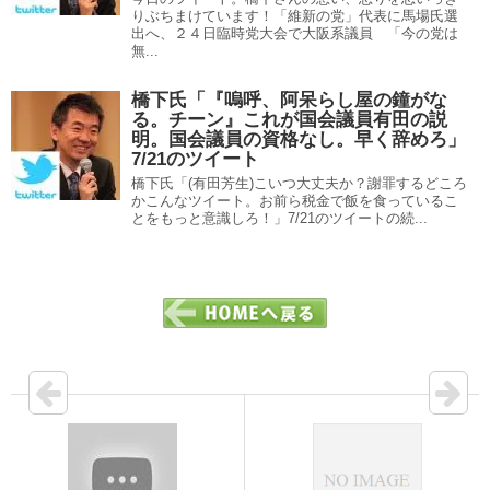
りぶちまけています！「維新の党」代表に馬場氏選
出へ、２４日臨時党大会で大阪系議員 「今の党は
無...
橋下氏「『嗚呼、阿呆らし屋の鐘がな
る。チーン』これが国会議員有田の説
明。国会議員の資格なし。早く辞めろ」
7/21のツイート
橋下氏「(有田芳生)こいつ大丈夫か？謝罪するどころ
かこんなツイート。お前ら税金で飯を食っているこ
とをもっと意識しろ！」7/21のツイートの続...