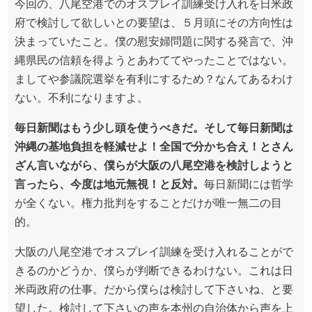
今回の、八尾空港でのオスプレイ訓練受け入れを日米政
府で検討して欲しいとの要望は、５月頭にその方向性は
決まっていたこと。僕の慰安婦問題に関する発言で、沖
縄県民の信頼を得ようとあわててやったことではない。
ましてや参議院選挙を有利にするため？なんてあるわけ
ない。不利になりますよ。
毎日新聞はもう少し頭を使うべきだ。そして毎日新聞は
沖縄の基地負担を軽減せよ！全国で分かち合え！とさん
ざん言いながら、僕らが大阪の八尾空港を検討しようと
言ったら、今度は地元無視！と反対。
毎日新聞には哲学
が全くない。権力批判をすることだけが唯一無二の目
的。
大阪の八尾空港でオスプレイ訓練を受け入れることがで
きるのかどうか、僕らが判断できるわけない。これは日
米両政府の仕事。だから僕らは検討して下さいね、と要
望した。検討して下さいの声を本州の自治体から声を上