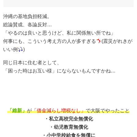
沖縄の基地負担軽減。
総論賛成、各論反対…
「やるのは良いと思うけど、私に関係無い所でね」
何事にも、こういう考え方の人が多すぎる
(震災がれきが
いい例
)
同じ日本に住む者として、
「困った時はお互い様」にならないもんですかね…
「維新」
が
「借金減らし増税なし」
で大阪でやったこと
・私立高校完全無償化
・幼児教育無償化
・小中学校給食を無償に