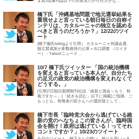
まあ3流週刊誌以下の共産党だから仕方がな...
橋下氏「沖縄基地問題で地元選挙結果を
重視せよと言っている朝日毎日の自称イ
ンテリは、カタルーニャの独立を認める
べきと言うのだろうか？」12/22のツイ
ート
(橋下徹氏twilogより引用） カタルーニャ州議会選、
独立賛成派が多数維持の公算＝出口調査 （ロイタ
ー） - Yahoo!ニュース ...
10/7 橋下氏ツイッター 「国の統治機構
を変えると言っている本人が、自分たち
の足元の政党の統治機構を変えれなくて
どうする。」
(引用)7日朝日新聞朝刊社説「維新と国会～もう、秋
風ですか～」(「続きを読む」以下に掲載)ご指摘、ご
もっとも。有権者の皆さんへの選択肢として...
橋下市長「臨時党大会から逃げている維
新の党のへなちょこの皆さんが、臨時国
会を開け！政府は逃げている！ってそれ
コントですか？」10/23のツイート
今日のツイート。橋下さんの想い、怒りを思いっき