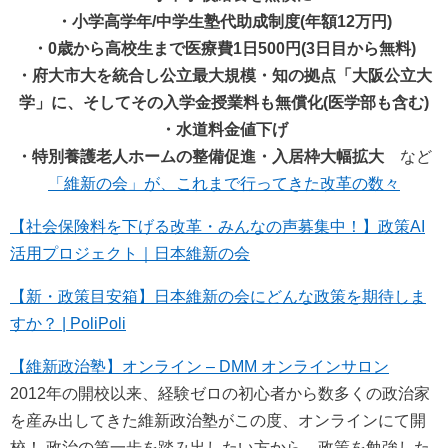
・小学高学年/中学生塾代助成制度(年額12万円)
・0歳から高校生まで医療費1日500円(3日目から無料)
・府大市大を統合し公立最大規模・知の拠点「大阪公立大
学」に、そしてその入学金授業料も無償化(医学部も含む)
・水道料金値下げ
・特別養護老人ホームの整備促進・入居枠大幅拡大
など
「維新の会」が、これまで行ってきた改革の数々
【社会保険料を下げる改革・みんなの声募集中！】政策AI
活用プロジェクト｜日本維新の会
【新・政策目安箱】日本維新の会にどんな政策を期待しま
すか？ | PoliPoli
【維新政治塾】オンライン – DMM オンラインサロン
2012年の開校以来、経験ゼロの初心者から数多くの政治家
を産み出してきた維新政治塾がこの度、オンラインにて開
校！ 政治の第一歩を踏み出したい方から、政策を勉強した