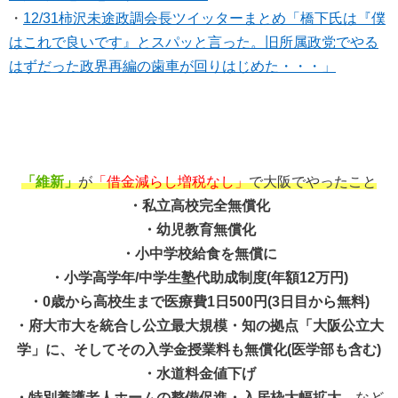
・
12/31柿沢未途政調会長ツイッターまとめ「橋下氏は『僕
はこれで良いです』とスパッと言った。旧所属政党でやる
はずだった政界再編の歯車が回りはじめた・・・」
「維新」
が
「借金減らし増税なし」
で大阪でやったこと
・私立高校完全無償化
・幼児教育無償化
・小中学校給食を無償に
・小学高学年/中学生塾代助成制度(年額12万円)
・0歳から高校生まで医療費1日500円(3日目から無料)
・府大市大を統合し公立最大規模・知の拠点「大阪公立大
学」に、そしてその入学金授業料も無償化(医学部も含む)
・水道料金値下げ
・特別養護老人ホームの整備促進・入居枠大幅拡大
など