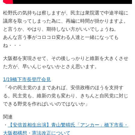
松野氏の気持ちは察しますが、民主は衆院選で中途半端に
議席を取ってしまった為に、再編に時間が掛かりますよ。
と言うか、やはり、期待しない方がいいでしょうね。
あんな言う事がコロコロ変わる人達と一緒になっても
ね・・・
大阪都を実現させて、その後しっかりと維新を大きくさせ
た方が、早いんじゃないかとさえ思います。
1/19橋下市長登庁会見
「今の民主党のままであれば、安倍政権のほうを支持す
る。民主党も、維新の党も変わり、きちんと自民党に対じ
できる野党を作ればいいのではないか」
関連
・
【安倍首相生出演】青山繁晴氏「アンカー」橋下市長・
大阪都構想・憲法改正について