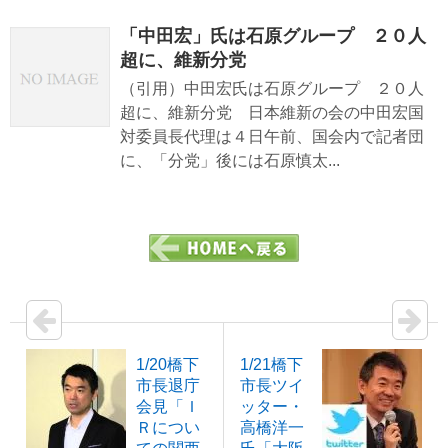
「中田宏」氏は石原グループ ２０人
超に、維新分党
（引用）中田宏氏は石原グループ ２０人
超に、維新分党 日本維新の会の中田宏国
対委員長代理は４日午前、国会内で記者団
に、「分党」後には石原慎太...
1/20橋下
1/21橋下
市長退庁
市長ツイ
会見「Ｉ
ッター・
Ｒについ
高橋洋一