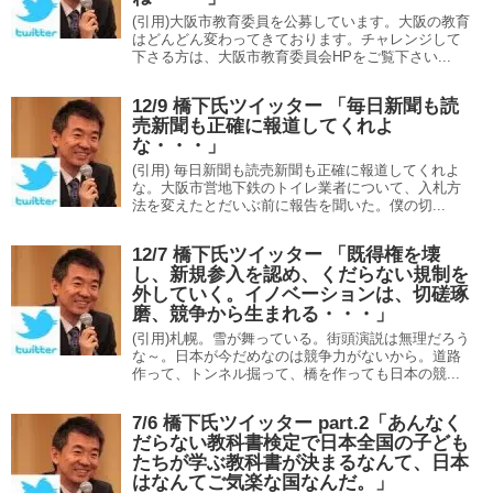
(引用)大阪市教育委員を公募しています。大阪の教育
はどんどん変わってきております。チャレンジして
下さる方は、大阪市教育委員会HPをご覧下さい...
12/9 橋下氏ツイッター 「毎日新聞も読
売新聞も正確に報道してくれよ
な・・・」
(引用) 毎日新聞も読売新聞も正確に報道してくれよ
な。大阪市営地下鉄のトイレ業者について、入札方
法を変えたとだいぶ前に報告を聞いた。僕の切...
12/7 橋下氏ツイッター 「既得権を壊
し、新規参入を認め、くだらない規制を
外していく。イノベーションは、切磋琢
磨、競争から生まれる・・・」
(引用)札幌。雪が舞っている。街頭演説は無理だろう
な～。日本が今だめなのは競争力がないから。道路
作って、トンネル掘って、橋を作っても日本の競...
7/6 橋下氏ツイッター part.2「あんなく
だらない教科書検定で日本全国の子ども
たちが学ぶ教科書が決まるなんて、日本
はなんてご気楽な国なんだ。」