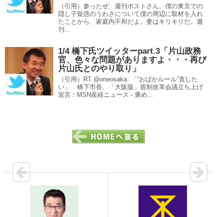
（引用）参ったぜ、週刊ポストさん。僕の東京での
隠し子疑惑のうわさについて僕の周辺に取材を入れ
たことから、家庭内不和だよ。妻はキリキリだ。週
刊...
1/4 橋下氏ツイッターpart.3「片山政務
官、色々な問題がありますよ・・・再び
片山氏とのやり取り」
（引用）RT @oneosaka: 「“おばかルール”直した
い」 橋下市長、「大阪版」規制改革会議立ち上げ
宣言：MSN産経ニュース - 褒め...