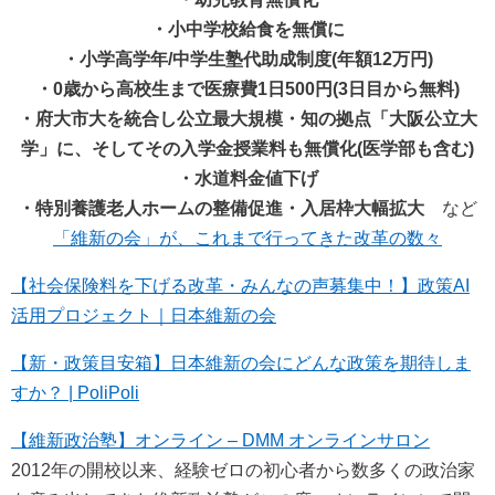
・小中学校給食を無償に
・小学高学年/中学生塾代助成制度(年額12万円)
・0歳から高校生まで医療費1日500円(3日目から無料)
・府大市大を統合し公立最大規模・知の拠点「大阪公立大
学」に、そしてその入学金授業料も無償化(医学部も含む)
・水道料金値下げ
・特別養護老人ホームの整備促進・入居枠大幅拡大
など
「維新の会」が、これまで行ってきた改革の数々
【社会保険料を下げる改革・みんなの声募集中！】政策AI
活用プロジェクト｜日本維新の会
【新・政策目安箱】日本維新の会にどんな政策を期待しま
すか？ | PoliPoli
【維新政治塾】オンライン – DMM オンラインサロン
2012年の開校以来、経験ゼロの初心者から数多くの政治家