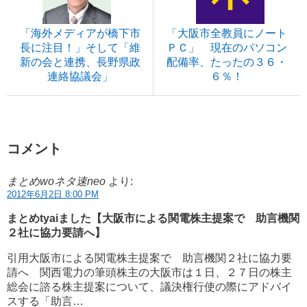
「海外メディアが橋下市
「大阪市全教員にノート
長に注目！」そして「維
ＰＣ」 現在のパソコン
新の会と連携、長野県政
配備率、たったの３６・
連絡協議会」
６％！
コメント
まとめwoネタ速neo
より:
2012年6月2日 8:00 PM
まとめtyaiました【大阪市による関電株主提案で 助言機関
２社に協力要請へ】
引用大阪市による関電株主提案で 助言機関２社に協力要
請へ 関西電力の筆頭株主の大阪市は１日、２７日の株主
総会に諮る株主提案について、議決権行使の際にアドバイ
スする「助言…