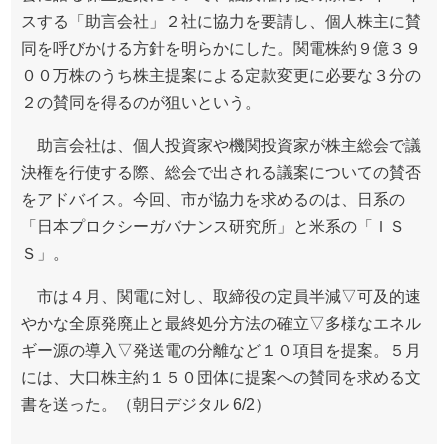
スする「助言会社」２社に協力を要請し、個人株主に賛
同を呼びかける方針を明らかにした。関電株約９億３９
００万株のうち株主提案による定款変更に必要な３分の
２の賛同を得るのが狙いという。
助言会社は、個人投資家や機関投資家が株主総会で議
決権を行使する際、総会で出される議案についての賛否
をアドバイス。今回、市が協力を求めるのは、日系の
「日本プロクシーガバナンス研究所」と米系の「ＩＳ
Ｓ」。
市は４月、関電に対し、取締役の定員半減▽可及的速
やかな全原発廃止と最終処分方法の確立▽多様なエネル
ギー源の導入▽発送電の分離など１０項目を提案。５月
には、大口株主約１５０団体に提案への賛同を求める文
書を送った。（朝日デジタル 6/2）