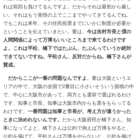
れは前回も負けてるんですよ。だからそれは最初から厳し
い。それはもう覚悟の上でここまでやってきてるんでね。
でもこれは来年、その住民投票までにいかに制度が必要か
ということを伝えていきたい。要は、
今は吉村市長と僕の
人間関係によって万博もいいところまで来てるわけです
よ。これは平松、橋下ではたぶん、たぶんっていうか絶対
できてないですね。平松さん、反対だからね。橋下さんが
賛成。
だからここが一番の問題なんですよ
。要は大阪というエ
リアの中で、大阪の全国で2番目に小さいそういう面積の中
で、中心に大阪市があって、両方とも選挙で選ばれるわけ
です、知事と市長。知事は大阪市内からも票をもらってる
わけです。
一番問題は知事と市長が、考え方が違うかった
ときに決めれないんです。
だから大阪府民が橋下さん、知
事になってよと。橋下さんは公約で例えば万博をやると、
公約を掲げて。平松さんは万博をやらないと、公約を掲げ