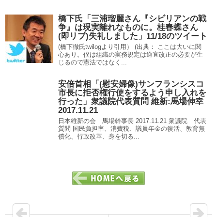
橋下氏「三浦瑠麗さん『シビリアンの戦
争』は現実離れなものに。桂春蝶さん
(即リプ)失礼しました」11/18のツイート
(橋下徹氏twilogより引用） (出典： ここは大いに関
心あり。僕は組織の実務規定は適宜改正の必要が生
じるので憲法ではなく...
安倍首相「(慰安婦像)サンフランシスコ
市長に拒否権行使をするよう申し入れを
行った」衆議院代表質問 維新:馬場伸幸
2017.11.21
日本維新の会 馬場幹事長 2017.11.21 衆議院 代表
質問 国民負担率、消費税、議員年金の復活、教育無
償化、行政改革、身を切る...