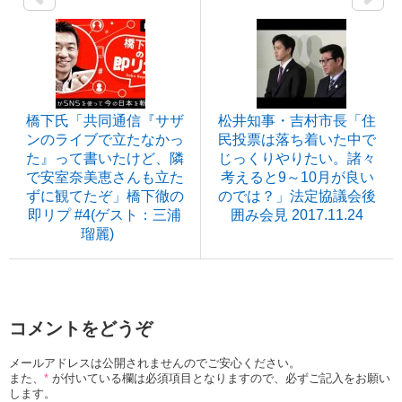
橋下氏「共同通信『サザ
松井知事・吉村市長「住
ンのライブで立たなかっ
民投票は落ち着いた中で
た』って書いたけど、隣
じっくりやりたい。諸々
で安室奈美恵さんも立た
考えると9～10月が良い
ずに観てたぞ」橋下徹の
のでは？」法定協議会後
即リプ #4(ゲスト：三浦
囲み会見 2017.11.24
瑠麗)
コメントをどうぞ
メールアドレスは公開されませんのでご安心ください。
また、
*
が付いている欄は必須項目となりますので、必ずご記入をお願い
します。