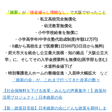
「維新」
が
「借金減らし増税なし」
で大阪でやったこと
・私立高校完全無償化
・幼児教育無償化
・小中学校給食を無償に
・小学高学年/中学生塾代助成制度(年額12万円)
・0歳から高校生まで医療費1日500円(3日目から無料)
・府大市大を統合し公立最大規模・知の拠点「大阪公立大
学」に、そしてその入学金授業料も無償化(医学部も含む)
・水道料金値下げ
・特別養護老人ホームの整備促進・入居枠大幅拡大
など
「維新の会」が、これまで行ってきた改革の数々
【社会保険料を下げる改革・みんなの声募集中！】政策AI
活用プロジェクト｜日本維新の会
【新・政策目安箱】日本維新の会にどんな政策を期待しま