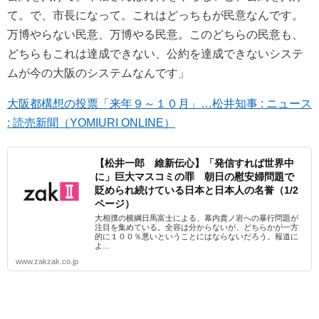
て。で、市長になって。これはどっちもが民意なんです。
万博やらない民意、万博やる民意。このどちらの民意も、
どちらもこれは達成できない、公約を達成できないシステ
ムが今の大阪のシステムなんです」
大阪都構想の投票「来年９～１０月」…松井知事 : ニュース
: 読売新聞（YOMIURI ONLINE）
【松井一郎 維新伝心】「発信すれば世界中
に」巨大マスコミの罪 朝日の慰安婦問題で
貶められ続けている日本と日本人の名誉（1/2
ページ）
大相撲の横綱日馬富士による、幕内貴ノ岩への暴行問題が
注目を集めている。全容は分からないが、どちらかが一方
的に１００％悪いということにはならないだろう。報道に
よ…
www.zakzak.co.jp