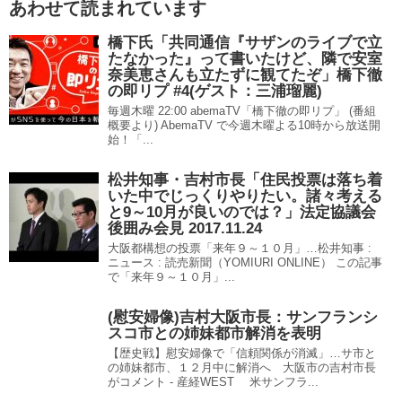
あわせて読まれています
橋下氏「共同通信『サザンのライブで立
たなかった』って書いたけど、隣で安室
奈美恵さんも立たずに観てたぞ」橋下徹
の即リプ #4(ゲスト：三浦瑠麗)
毎週木曜 22:00 abemaTV「橋下徹の即リプ」 (番組
概要より) AbemaTV で今週木曜よる10時から放送開
始！「...
松井知事・吉村市長「住民投票は落ち着
いた中でじっくりやりたい。諸々考える
と9～10月が良いのでは？」法定協議会
後囲み会見 2017.11.24
大阪都構想の投票「来年９～１０月」…松井知事 :
ニュース : 読売新聞（YOMIURI ONLINE） この記事
で「来年９～１０月」...
(慰安婦像)吉村大阪市長：サンフランシ
スコ市との姉妹都市解消を表明
【歴史戦】慰安婦像で「信頼関係が消滅」…サ市と
の姉妹都市、１２月中に解消へ 大阪市の吉村市長
がコメント - 産経WEST 米サンフラ...