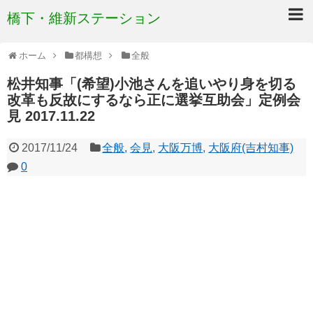
橋下・維新ステーション
ホーム
都構想
全般
松井知事「(希望)小池さんを追いやり身を切る
改革も反故にするなら正に選挙互助会」定例会
見 2017.11.22
2017/11/24
全般
,
会見
,
大阪万博
,
大阪府(吉村知事)
0