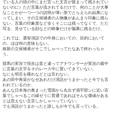
ている人の頭の中にまだ言った文言が留まって残されてい
ないのに）ただ言葉が流されてるだけで、何のことが大事
なことかが一つ一つの説明が薄い形でとらえられ結果にな
ってしまい、その立候補者の人物像があんまり印象に残ら
ない、言葉の印象度など全くそこには残ってなくて、ただ
写る、見せている顔などの映像だけが脳裏に残るだけ。
これでは、選挙演説での中身においての、目的において
の、ほぼ何の意味もない。
維新の立候補者がそこでしゃべってたなあで終わっちゃ
う。
競馬の実況で現在は昔と違ってアナウンサーが実況の最中
に言葉の文字をそのレース中に置いてきていない。
なにも明言を喋れなどとは言わない。
あの田中角栄がなぜあれだけ演説がうまかったと今でも言
われているのか、
あんな日本海の奥まった雪国から丸出ず渦宇部ンに近い言
葉でしゃべるこの縁ゼうに普通であればそんな価値がある
とは思えない文言しかしゃべっていない。
でも演説がうまかったと誰しもが今でも言っている。