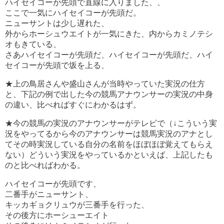
ハイセイコーが先頭で直線に入りました、、
ここで一気にハイセイコーが先頭だ。
ニューサントは少し遅れた、
外からホーシュウエイトが一気にきた、内からカミノテシ
オもきている、
さあハイセイコーが先頭だ、ハイセイコーが先頭だ、ハイ
セイコーが先頭で坂を上る、
★上の鳥居さんや盛山さんが当時やっていた実況の仕方
と、下記の例で出した今の競馬アナウンサーの実況の中身
の違い、比べればすぐにわかるはず。
★今の競馬の実況のアナウンサーがテレビで（↓こういう実
況をやってるから今のアナウンサーは競馬実況のアナとし
てその時実況している自分の名前をほぼほぼ覚えてもらえ
ない）どういう実況をやっているかといえば、上記したも
のと比べればわかる。
ハイセイコーが先頭です、
二番手がニューサント、
キッカギョクリュウが三番手を行った、
その後方にホーシューエイト