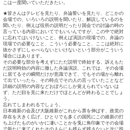
こは一度聞いていただきたい。
★皆さんはテレビを見たり、弁論誓いを見たり、どこかの
会場での、いろいろの説明を聞いたり、解説しているのを
聞いたり、例えば役所の説明だったり国会での討論の時の
言っている内容においてでもいいんですが、この中で絶対
に忘れてはいけないこと、例えば演説の現場での、弁論の
現場での必要なこと、こういう必要なこと、ここは絶対に
抜かさずにしゃべらないといけないという部分がこういう
場合にはあります。
その必要な部分を考えずにただ説明で終始する、訴えもた
だ説明時効の内容に徹した弁論演説、これでは、その会場
に居てるその瞬間だけが意識できて、でもその場から離れ
て出ていったら、その時点でその人の言っていたことなど
詳細の説明の内容などおぼろにしか覚えられていないは
ず、ただ顔を見に来ただけでほとんどが終わることでしょ
う。
忘れてしまわれるでしょう。
日本維新の会及び大阪維新がこれから票を伸ばす、政党の
存在を大きく広げ、ひとりでも多くの国民にこの維新の打
ち上げたものがいかに凄いことかを兎に角印象でその会場
で新たに来てくれたその人らにも残らず残さないと次に投