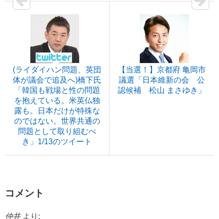
(ライダイハン問題、英団
【当選！】京都府 亀岡市
体が議会で追及へ)橋下氏
議選「日本維新の会 公
「韓国も戦場と性の問題
認候補 松山 まさゆき」
を抱えている。米英仏独
露も。日本だけが特殊な
のではない。世界共通の
問題として取り組むべ
き」1/13のツイート
コメント
仲井
より: