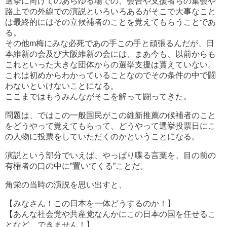
選挙に向けてのあらゆる場での、会合や支援者らの集会や
路上での外線での演説といろいろあるがそこで大事なこと
は最終的にはその立候補者のことを覚えてもらうことであ
る。
その他m梅にみな必死であの手この手と頑張るんだが、日
本維新の会及び大阪維新の会には、まあ今も、以前からも
これといった大きな団体からの選挙支援は貰えていない。
これは初めからわかっていることなのでその条件の中で闘
わないといけないことになる。
ここまではもうみんながそこを解って闘ってきた。
問題は、ではこの一般国民がこの維新推薦の候補者のこと
をどうやって覚えてもらって、どうやって選挙投票日にこ
の人物に投票をしていただくのかということになる。
演説という部分でいえば、やっぱり喋る言葉を、目の前の
有権者の口の中に”置いてくる”ことだ。
角栄の当時の演説を思い出すと、
【みなさん！この日本を一体どうするのか！】
【あんな社会党や共産党なんかにこの日本の国を任せるこ
となど、できません！】