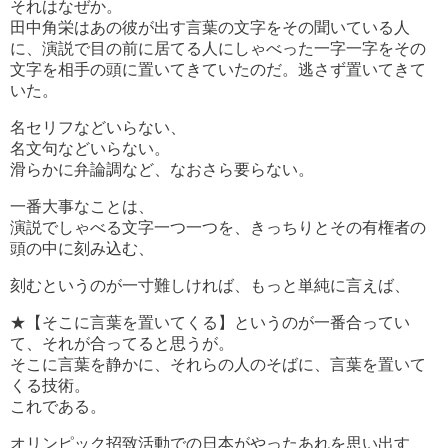
それはなぜか。
田中角栄はあの彼が出す言葉の文字をその聞いている人
に、演説で目の前に居てる人にしゃべった一字一字をその
文字を相手の頭に置いてきていたのだ。逃さず置いてきて
いた。
名セリフなどいらない、
名文句などいらない。
滑らかに弁論調など、なおさら要らない。
一番大事なことは、
演説でしゃべる文字一つ一つを、きっちりとその有権者の
頭の中に刻み込む、
刻むというのが一寸難しければ、もっと単純に言えば、
★【そこに言葉を置いてくる】というのが一番合ってい
て、それが合ってると思うが。
そこに言葉を静かに、それらの人のそばに、言葉を置いて
くる技術。
これである。
オリンピック招致活動での日本がやったあれを思い出す