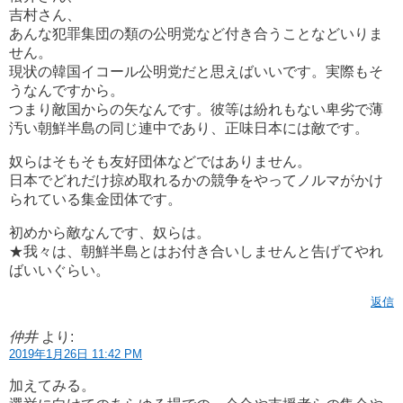
吉村さん、
あんな犯罪集団の類の公明党など付き合うことなどいりま
せん。
現状の韓国イコール公明党だと思えばいいです。実際もそ
うなんですから。
つまり敵国からの矢なんです。彼等は紛れもない卑劣で薄
汚い朝鮮半島の同じ連中であり、正味日本には敵です。
奴らはそもそも友好団体などではありません。
日本でどれだけ掠め取れるかの競争をやってノルマがかけ
られている集金団体です。
初めから敵なんです、奴らは。
★我々は、朝鮮半島とはお付き合いしませんと告げてやれ
ばいいぐらい。
返信
仲井
より:
2019年1月26日 11:42 PM
加えてみる。