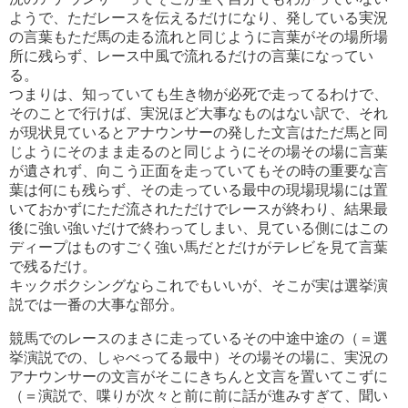
ようで、ただレースを伝えるだけになり、発している実況
の言葉もただ馬の走る流れと同じように言葉がその場所場
所に残らず、レース中風で流れるだけの言葉になってい
る。
つまりは、知っていても生き物が必死で走ってるわけで、
そのことで行けば、実況ほど大事なものはない訳で、それ
が現状見ているとアナウンサーの発した文言はただ馬と同
じようにそのまま走るのと同じようにその場その場に言葉
が遺されず、向こう正面を走っていてもその時の重要な言
葉は何にも残らず、その走っている最中の現場現場には置
いておかずにただ流されただけでレースが終わり、結果最
後に強い強いだけで終わってしまい、見ている側にはこの
ディープはものすごく強い馬だとだけがテレビを見て言葉
で残るだけ。
キックボクシングならこれでもいいが、そこが実は選挙演
説では一番の大事な部分。
競馬でのレースのまさに走っているその中途中途の（＝選
挙演説での、しゃべってる最中）その場その場に、実況の
アナウンサーの文言がそこにきちんと文言を置いてこずに
（＝演説で、喋りが次々と前に前に話が進みすぎて、聞い