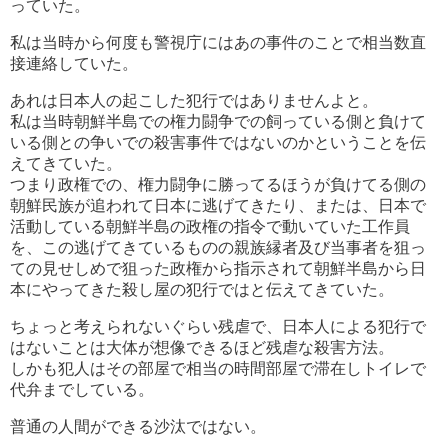
っていた。
私は当時から何度も警視庁にはあの事件のことで相当数直
接連絡していた。
あれは日本人の起こした犯行ではありませんよと。
私は当時朝鮮半島での権力闘争での飼っている側と負けて
いる側との争いでの殺害事件ではないのかということを伝
えてきていた。
つまり政権での、権力闘争に勝ってるほうが負けてる側の
朝鮮民族が追われて日本に逃げてきたり、または、日本で
活動している朝鮮半島の政権の指令で動いていた工作員
を、この逃げてきているものの親族縁者及び当事者を狙っ
ての見せしめで狙った政権から指示されて朝鮮半島から日
本にやってきた殺し屋の犯行ではと伝えてきていた。
ちょっと考えられないぐらい残虐で、日本人による犯行で
はないことは大体が想像できるほど残虐な殺害方法。
しかも犯人はその部屋で相当の時間部屋で滞在しトイレで
代弁までしている。
普通の人間ができる沙汰ではない。