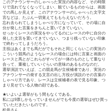
このアナウンサーのしゃべった実況の内容など、その時限
りで流れてなくなってしまい、観ているものからは、画面
での馬しか見えず、このアナウンサーのしゃべった文字文
言などは、たぶん一切覚えてももらえないだろう。
忘れ去られてしまうしゃべり方になっていて、その場に自
分が発した言葉をきちんと置いてきていない。
せっかくレースの実況をやってるのにレースの中に自分の
発した文言を置いてきていない、つまり残っていない印象
で終わってしまうだろう。
主役はあくまでも馬だがでもそれと同じくらいこの実況の
こういう競馬のようなレースの場合には特に言葉と画面の
レースと馬とがこれらがすべてが一体のものとして重なり
合って、重複していいぐらいの意味のあるものなのだ。
選挙演説でいえば、この競走馬が立候補者であり、実況の
アナウンサーの発する文言の出し方役が演説のその言葉の
しゃべり方であり、レースは立候補者の表で見る印象、つ
まり見せている人物の顔である。
★いよいよ選挙がもう間もなくである。
私には9票しかもっていませんがでも今度の選挙はぜひ買っ
ていただきたいものです。
松井さん、