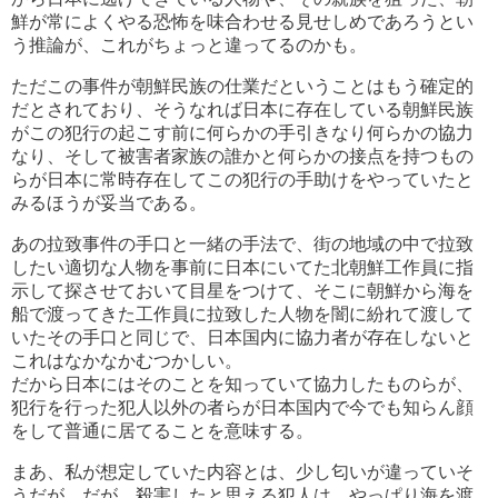
鮮が常によくやる恐怖を味合わせる見せしめであろうとい
う推論が、これがちょっと違ってるのかも。
ただこの事件が朝鮮民族の仕業だということはもう確定的
だとされており、そうなれば日本に存在している朝鮮民族
がこの犯行の起こす前に何らかの手引きなり何らかの協力
なり、そして被害者家族の誰かと何らかの接点を持つもの
らが日本に常時存在してこの犯行の手助けをやっていたと
みるほうが妥当である。
あの拉致事件の手口と一緒の手法で、街の地域の中で拉致
したい適切な人物を事前に日本にいてた北朝鮮工作員に指
示して探させておいて目星をつけて、そこに朝鮮から海を
船で渡ってきた工作員に拉致した人物を闇に紛れて渡して
いたその手口と同じで、日本国内に協力者が存在しないと
これはなかなかむつかしい。
だから日本にはそのことを知っていて協力したものらが、
犯行を行った犯人以外の者らが日本国内で今でも知らん顔
をして普通に居てることを意味する。
まあ、私が想定していた内容とは、少し匂いが違っていそ
うだが、だが、殺害したと思える犯人は、やっぱり海を渡