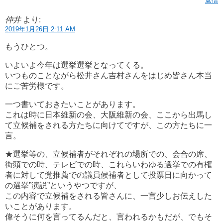
返信
仲井
より:
2019年1月26日 2:11 AM
もうひとつ。
いよいよ今年は選挙選挙となってくる。
いつものことながら松井さん吉村さんをはじめ皆さん本当
にご苦労様です。
一つ書いておきたいことがあります。
これは時に日本維新の会、大阪維新の会、ここから出馬し
て立候補をされる方たちに向けてですが、この方たちに一
言。
★選挙等の、立候補者がそれぞれの場所での、会合の席、
街頭での時、テレビでの時、これらいわゆる選挙での有権
者に対して党推薦での議員候補者として投票日に向かって
の選挙”演説”というやつですが、
この内容で立候補をされる皆さんに、一言少しお伝えした
いことがあります。
偉そうに何を言ってるんだと、言われるかもだが、でもそ