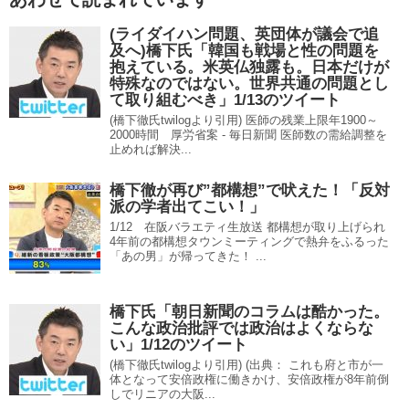
(ライダイハン問題、英団体が議会で追
及へ)橋下氏「韓国も戦場と性の問題を
抱えている。米英仏独露も。日本だけが
特殊なのではない。世界共通の問題とし
て取り組むべき」1/13のツイート
(橋下徹氏twilogより引用) 医師の残業上限年1900～
2000時間 厚労省案 - 毎日新聞 医師数の需給調整を
止めれば解決...
橋下徹が再び”都構想”で吠えた！「反対
派の学者出てこい！」
1/12 在阪バラエティ生放送 都構想が取り上げられ
4年前の都構想タウンミーティングで熱弁をふるった
「あの男」が帰ってきた！ ...
橋下氏「朝日新聞のコラムは酷かった。
こんな政治批評では政治はよくならな
い」1/12のツイート
(橋下徹氏twilogより引用) (出典： これも府と市が一
体となって安倍政権に働きかけ、安倍政権が8年前倒
しでリニアの大阪...