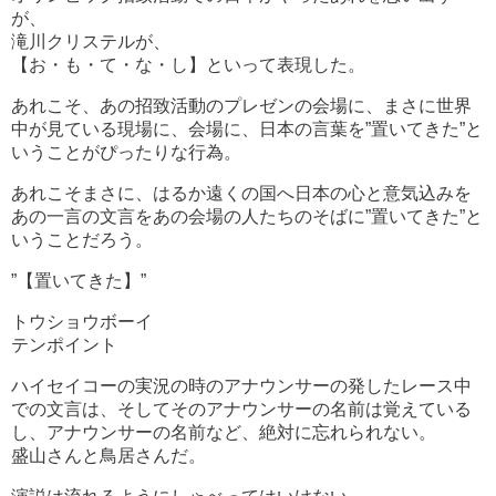
が、
滝川クリステルが、
【お・も・て・な・し】といって表現した。
あれこそ、あの招致活動のプレゼンの会場に、まさに世界
中が見ている現場に、会場に、日本の言葉を”置いてきた”と
いうことがぴったりな行為。
あれこそまさに、はるか遠くの国へ日本の心と意気込みを
あの一言の文言をあの会場の人たちのそばに”置いてきた”と
いうことだろう。
”【置いてきた】”
トウショウボーイ
テンポイント
ハイセイコーの実況の時のアナウンサーの発したレース中
での文言は、そしてそのアナウンサーの名前は覚えている
し、アナウンサーの名前など、絶対に忘れられない。
盛山さんと鳥居さんだ。