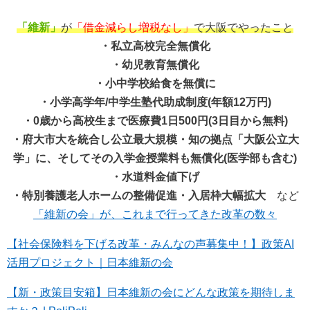
「維新」
が
「借金減らし増税なし」
で大阪でやったこと
・私立高校完全無償化
・幼児教育無償化
・小中学校給食を無償に
・小学高学年/中学生塾代助成制度(年額12万円)
・0歳から高校生まで医療費1日500円(3日目から無料)
・府大市大を統合し公立最大規模・知の拠点「大阪公立大
学」に、そしてその入学金授業料も無償化(医学部も含む)
・水道料金値下げ
・特別養護老人ホームの整備促進・入居枠大幅拡大
など
「維新の会」が、これまで行ってきた改革の数々
【社会保険料を下げる改革・みんなの声募集中！】政策AI
活用プロジェクト｜日本維新の会
【新・政策目安箱】日本維新の会にどんな政策を期待しま