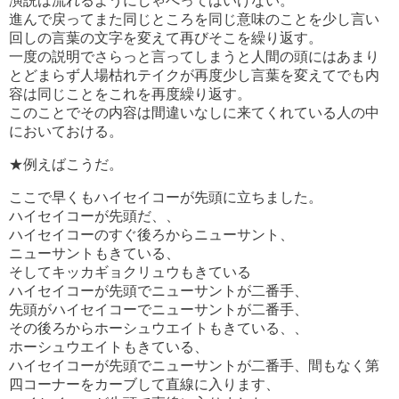
演説は流れるようにしゃべってはいけない。
進んで戻ってまた同じところを同じ意味のことを少し言い
回しの言葉の文字を変えて再びそこを繰り返す。
一度の説明でさらっと言ってしまうと人間の頭にはあまり
とどまらず人場枯れテイクが再度少し言葉を変えてでも内
容は同じことをこれを再度繰り返す。
このことでその内容は間違いなしに来てくれている人の中
においておける。
★例えばこうだ。
ここで早くもハイセイコーが先頭に立ちました。
ハイセイコーが先頭だ、、
ハイセイコーのすぐ後ろからニューサント、
ニューサントもきている、
そしてキッカギョクリュウもきている
ハイセイコーが先頭でニューサントが二番手、
先頭がハイセイコーでニューサントが二番手、
その後ろからホーシュウエイトもきている、、
ホーシュウエイトもきている、
ハイセイコーが先頭でニューサントが二番手、間もなく第
四コーナーをカーブして直線に入ります、