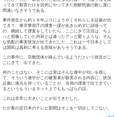
ってきて殺害だけを目的にやってきた朝鮮民族の殺し屋に
間違いなさそうである。
事件発生から約１８年ぶりにようやくそれらしき証拠が出
てきて、東京警視庁の捜査一課があきらめずに頑張って
の、継続して捜査をしていたら、ここにきて注目は、ちょ
っと想像していた内容とは違ったアッと驚くような、そん
な気配の事実状況が出てきだした。これは一寸日本として
は国民は真剣に考える意味がありそうである。
この事件に、宗教団体が絡んでいるようだという状況がこ
こにきて、出てきた。
何のことはない、そこには実はそんな連中が匂いを残し
て、そういう連中がこの被害者が殺害される内容に、状況
証拠に接点を持っていることが、当局の捜査で出てきてい
るというもういまネット上でももっぱらの話。
これは非常に大きいことが出てきだした。
だが案の定日本のテレビ新聞はそこを一切出してこない。