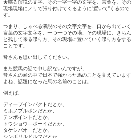
★喋る演説の文字、その一字一字の文字を、言葉を、その
現場現場にノリで張り付けてくるように”置いて”くるので
す。
つまり、しゃべる演説のその文字文字を、口から出ていく
言葉の文字文字を、一つ一つその場、その現場に、きちん
と残して来る喋り方、その現場に置いていく喋り方をする
ことです。
皆さんも思い出してください。
また競馬の話で申し訳ないんですが、
皆さんの頭の中で日本で強かった馬のことを覚えています
よね、話題になった馬の名前のことは。
例えば、
ディープインパクトだとか、
ミホノブルボンだとか、
テンポイントだとか、
トウショウ―ボーイだとか、
タケシバオーだとか、
シンボリルドルフだとか、