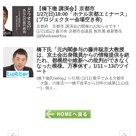
【橋下徹 講演会】京都市
1/27(日)18:00「ホテル京都エミナース」
(プロジェクター会場空き有)
京都府 京都市 講演会の開催のお知らせです！
(1/21追記) 森川央 京都市会議員 無所属 維新塾生
(@MorikawaHisa...
橋下氏「元内閣参与の藤井聡京大教授
は、京土会出身職員からの情報提供を絶
たれ、都構想や維新への批判ができなく
なった模様。万事休す」1/11～13のツイ
ート
(橋下徹氏twilogより引用) (1/11) 数字でみる大都市
「大阪」の復活ーー橋下改革から10年の成果(上山信
一) - 個人 -...