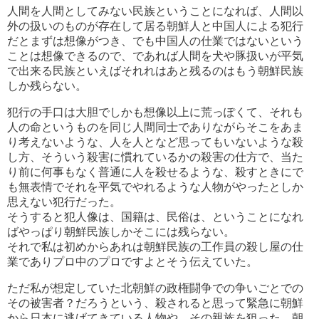
人間を人間としてみない民族ということになれば、人間以
外の扱いのものが存在して居る朝鮮人と中国人による犯行
だとまずは想像がつき、でも中国人の仕業ではないという
ことは想像できるので、であれば人間を犬や豚扱いが平気
で出来る民族といえばそれれはあと残るのはもう朝鮮民族
しか残らない。
犯行の手口は大胆でしかも想像以上に荒っぽくて、それも
人の命というものを同じ人間同士でありながらそこをあま
り考えないような、人を人となど思ってもいないような殺
し方、そういう殺害に慣れているかの殺害の仕方で、当た
り前に何事もなく普通に人を殺せるような、殺すときにで
も無表情でそれを平気でやれるような人物がやったとしか
思えない犯行だった。
そうすると犯人像は、国籍は、民俗は、ということになれ
ばやっぱり朝鮮民族しかそこには残らない。
それで私は初めからあれは朝鮮民族の工作員の殺し屋の仕
業でありプロ中のプロですよとそう伝えていた。
ただ私が想定していた北朝鮮の政権闘争での争いごとでの
その被害者？だろうという、殺されると思って緊急に朝鮮
から日本に逃げてきている人物や、その親族を狙った、朝