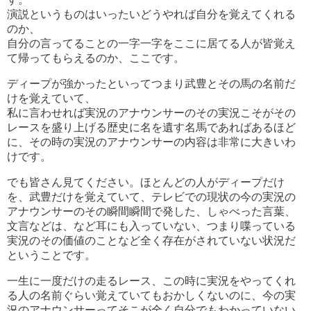
演説というものはいったいどうやれば自分を覚えてくれる
のか、
自分の言ってることの一字一字をここに居てる人が皆覚え
て帰ってもらえるのか、ここです。
ディープが強かったといってつまり武豊とその馬の名前だ
けを覚えていて、
私に言わせれば実況のアナウンサーのその実況こそがその
レースを盛り上げる歴史に名を遺す名馬であればあるほど
に、その時の実況のアナウンサーの内容は非常に大きいわ
けです。
でも皆さん見てください。ほとんどの人がディープだけ
を、武豊だけを覚えていて、テレビでの現状の今の実況の
アナウンサーのその瞬間瞬間で発した、しゃべった言葉、
文言などは、など耳にも入っていない、つまり喋っている
実況のその価値のことなど全く存在がされていない状況だ
ということです。
一生に一度だけの走るレース、この時に実況をやってくれ
る人の名前ぐらい覚えていてもおかしくないのに、今の実
況のアナウンサーってそこが全く自分でもわかっていない