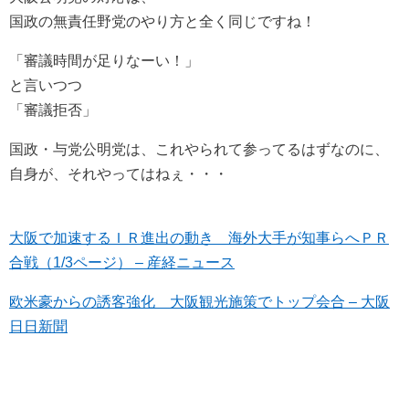
国政の無責任野党のやり方と全く同じですね！
「審議時間が足りなーい！」
と言いつつ
「審議拒否」
国政・与党公明党は、これやられて参ってるはずなのに、
自身が、それやってはねぇ・・・
大阪で加速するＩＲ進出の動き 海外大手が知事らへＰＲ
合戦（1/3ページ） – 産経ニュース
欧米豪からの誘客強化 大阪観光施策でトップ会合 – 大阪
日日新聞