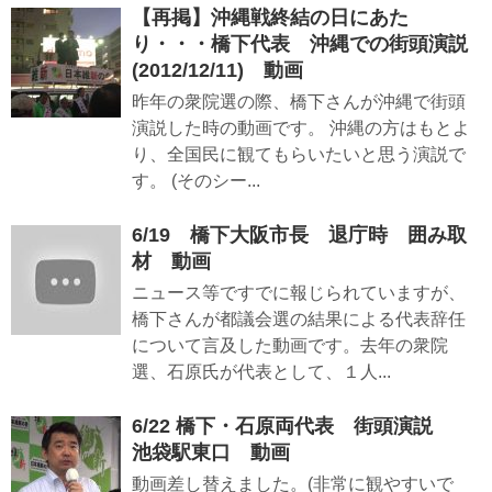
【再掲】沖縄戦終結の日にあた
り・・・橋下代表 沖縄での街頭演説
(2012/12/11) 動画
昨年の衆院選の際、橋下さんが沖縄で街頭
演説した時の動画です。 沖縄の方はもとよ
り、全国民に観てもらいたいと思う演説で
す。 (そのシー...
6/19 橋下大阪市長 退庁時 囲み取
材 動画
ニュース等ですでに報じられていますが、
橋下さんが都議会選の結果による代表辞任
について言及した動画です。去年の衆院
選、石原氏が代表として、１人...
6/22 橋下・石原両代表 街頭演説
池袋駅東口 動画
動画差し替えました。(非常に観やすいで