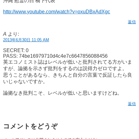
沖縄 慰霊の日 橋下代表
http://www.youtube.com/watch?v=oxuDBxAdXgc
返信
A
より:
2013年6月30日 11:05 AM
SECRET: 0
PASS: 74be16979710d4c4e7c6647856088456
英エコノミスト誌はレベルが低いと批判されてる方がいま
すが、論拠を示さず批判をするのは説得力ゼロですよ。
思うことがあるなら、きちんと自分の言葉で反証したら良
いじゃないですか。
論拠なき批判こそ、レベルが低いと思いますけどね。
返信
コメントをどうぞ