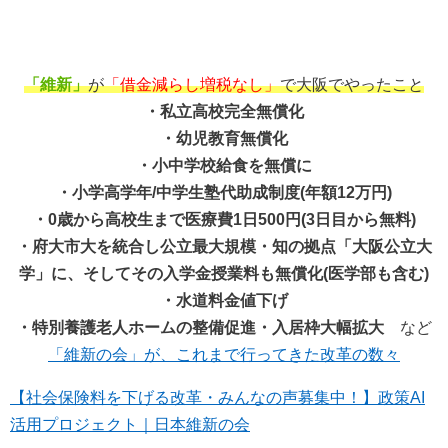
「維新」
が
「借金減らし増税なし」
で大阪でやったこと
・私立高校完全無償化
・幼児教育無償化
・小中学校給食を無償に
・小学高学年/中学生塾代助成制度(年額12万円)
・0歳から高校生まで医療費1日500円(3日目から無料)
・府大市大を統合し公立最大規模・知の拠点「大阪公立大
学」に、そしてその入学金授業料も無償化(医学部も含む)
・水道料金値下げ
・特別養護老人ホームの整備促進・入居枠大幅拡大
など
「維新の会」が、これまで行ってきた改革の数々
【社会保険料を下げる改革・みんなの声募集中！】政策AI
活用プロジェクト｜日本維新の会