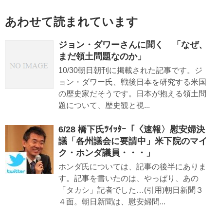
あわせて読まれています
ジョン・ダワーさんに聞く 「なぜ、
まだ領土問題なのか」
10/30朝日朝刊に掲載された記事です。ジ
ョン・ダワー氏、戦後日本を研究する米国
の歴史家だそうです。日本が抱える領土問
題について、歴史観と視...
6/28 橋下氏ﾂｲｯﾀｰ「〈速報〉慰安婦決
議「各州議会に要請中」米下院のマイ
ク・ホンダ議員・・・」
ホンダ氏については、記事の後半にありま
す。記事を書いたのは、やっぱり、あの
「タカシ」記者でした…(引用)朝日新聞３
４面。朝日新聞は、慰安婦問...