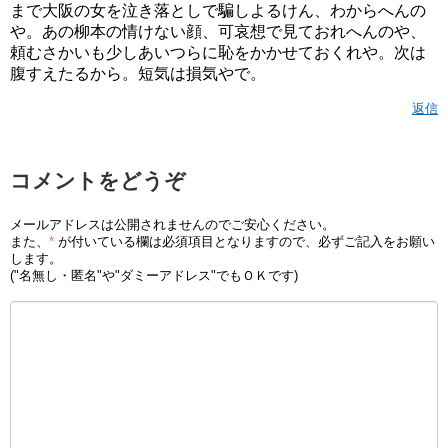
まで大阪の女を泣き落としで騙しよるけん、わからへんの
や。あの柳本の情けない顔、可哀想で見ておれへんのや、
頼むさかいも少しあいつらに恥をかかせておくれや。次は
腹すえたるから。短気は損気やで。
返信
コメントをどうぞ
メールアドレスは公開されませんのでご安心ください。
また、
*
が付いている欄は必須項目となりますので、必ずご記入をお願い
します。
("名無し・匿名"や"ダミーアドレス"でもＯＫです)