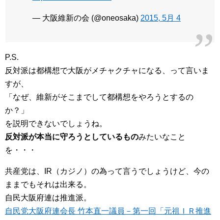
— 大阪維新の会 (@oneosaka)
2015, 5月 4
P.S.
反対派は都構想で大阪がメチャクチャになる、って言いま
すが、
「なぜ、維新がそこまでして都構想をやろうとするの
か？」
を説明できないでしょうね。
反対派が本当に守ろうとしているもの
みたいなこと
を・・・
共産党は、IR（カジノ）の為って言うでしょうけど、今の
ままでもそれは出来る。
自民大阪府連は推進派。
自民党大阪府連会長 竹本直一議員－第一回「元祖ＩＲ推進