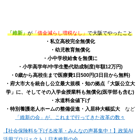
「維新」
が
「借金減らし増税なし」
で大阪でやったこと
・私立高校完全無償化
・幼児教育無償化
・小中学校給食を無償に
・小学高学年/中学生塾代助成制度(年額12万円)
・0歳から高校生まで医療費1日500円(3日目から無料)
・府大市大を統合し公立最大規模・知の拠点「大阪公立大
学」に、そしてその入学金授業料も無償化(医学部も含む)
・水道料金値下げ
・特別養護老人ホームの整備促進・入居枠大幅拡大
など
「維新の会」が、これまで行ってきた改革の数々
【社会保険料を下げる改革・みんなの声募集中！】政策AI
活用プロジェクト｜日本維新の会