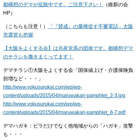
都構想のデマが拡散中です。ご注意下さい！
（維新の会
HP）
（こちらも注意！）
「『賛成』の棄権促す不審電話」大阪
市選管も把握
【大阪をよくする会】は共産党系の団体です。都構想デマ
のチラシを撒きまくってます！
デマチラシ①大阪をよくする会「国保値上げ・介護保険負
担増など・・・」
http://www.yokusurukai.com/wp/wp-
content/uploads/2015/04/maruwakari-pamphlet_2-3.jpg
http://www.yokusurukai.com/wp/wp-
content/uploads/2015/04/maruwakari-pamphlet_6-7.pdf
デマハガキ：ビラだけでなく他地域からの「ハガキ」攻撃
も・・・