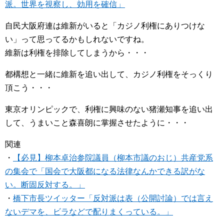
派。世界を視察し、効用を確信」
自民大阪府連は維新がいると「カジノ利権にありつけな
い」って思ってるかもしれないですね。
維新は利権を排除してしまうから・・・
都構想と一緒に維新を追い出して、カジノ利権をそっくり
頂こう・・・
東京オリンピックで、利権に興味のない猪瀬知事を追い出
して、うまいこと森喜朗に掌握させたように・・・
関連
・
【必見】柳本卓治参院議員（柳本市議のおじ）共産党系
の集会で「国会で大阪都になる法律なんかできる訳がな
い。断固反対する。」
・
橋下市長ツイッター「反対派は表（公開討論）では言え
ないデマを、ビラなどで配りまくっている。」