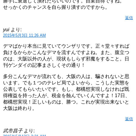
勝手に衰退して潰れたらいいのです。自業自得ですね。
せっかくのチャンスを自ら握り潰すのですから。
返信
yui
より:
2015年5月3日 11:26 AM
デマばかり本当に見ていてウンザリです。正々堂々すれば
負けるからかこんなデマを流すんですよね。また、腹立つ
のは、大阪以外の人が、現状もしらず邪魔をすること。日
刊ゲンダイの記事まさしくその通り！
多分こんなデマが流れても、大阪の人は、騙されないと思
います。でも１つのテレビ局でよいから、こうした実態を
公表してもらいたいです。もし、都構想実現しなければ既
得権益を持った人が、税金を蝕んでいくんですよ！17日、
都構想実現！正しいものは、勝つ。これが実現出来ないと
大阪は終わり。
返信
武市昌子
より: