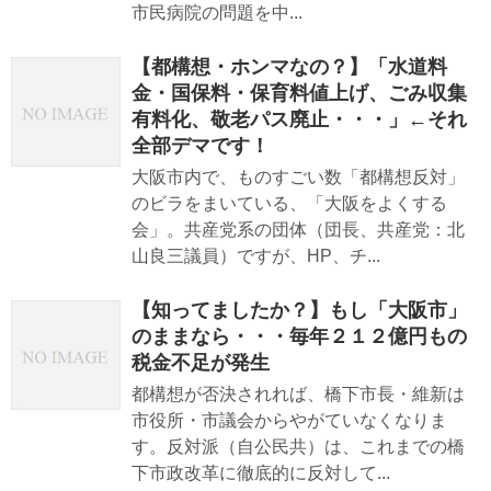
市民病院の問題を中...
【都構想・ホンマなの？】「水道料
金・国保料・保育料値上げ、ごみ収集
有料化、敬老パス廃止・・・」←それ
全部デマです！
大阪市内で、ものすごい数「都構想反対」
のビラをまいている、「大阪をよくする
会」。共産党系の団体（団長、共産党：北
山良三議員）ですが、HP、チ...
【知ってましたか？】もし「大阪市」
のままなら・・・毎年２１２億円もの
税金不足が発生
都構想が否決されれば、橋下市長・維新は
市役所・市議会からやがていなくなりま
す。反対派（自公民共）は、これまでの橋
下市政改革に徹底的に反対して...