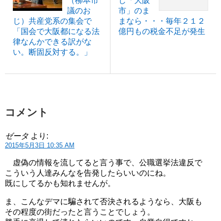
（柳本市
し「大阪
議のお
市」のま
じ）共産党系の集会で
まなら・・・毎年２１２
「国会で大阪都になる法
億円もの税金不足が発生
律なんかできる訳がな
い。断固反対する。」
コメント
ゼータ
より:
2015年5月3日 10:35 AM
虚偽の情報を流してると言う事で、公職選挙法違反で
こういう人達みんなを告発したらいいのにね。
既にしてるかも知れませんが。
ま、こんなデマに騙されて否決されるようなら、大阪も
その程度の街だったと言うことでしょう。