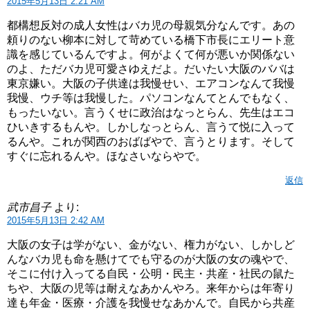
2015年5月13日 2:21 AM
都構想反対の成人女性はバカ児の母親気分なんです。あの
頼りのない柳本に対して苛めている橋下市長にエリート意
識を感じているんですよ。何がよくて何が悪いか関係ない
のよ、ただバカ児可愛さゆえだよ。だいたい大阪のババは
東京嫌い。大阪の子供達は我慢せい、エアコンなんて我慢
我慢、ウチ等は我慢した。パソコンなんてとんでもなく、
もったいない。言うくせに政治はなっとらん、先生はエコ
ひいきするもんや。しかしなっとらん、言うて悦に入って
るんや。これが関西のおばばやで、言うとります。そして
すぐに忘れるんや。ほなさいならやで。
返信
武市昌子
より:
2015年5月13日 2:42 AM
大阪の女子は学がない、金がない、権力がない、しかしど
んなバカ児も命を懸けてでも守るのが大阪の女の魂やで、
そこに付け入ってる自民・公明・民主・共産・社民の鼠た
ちや、大阪の児等は耐えなあかんやろ。来年からは年寄り
達も年金・医療・介護を我慢せなあかんで。自民から共産