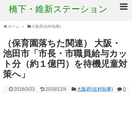
橋下・維新ステーション
ホーム
大阪府(吉村知事)
（保育園落ちた関連） 大阪・
池田市「市長・市職員給与カッ
ト分（約１億円）を待機児童対
策へ」
2016/3/23
2016/12/4
大阪府(吉村知事)
0