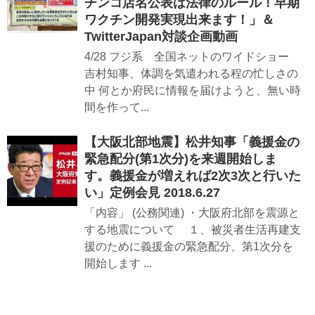
チンコ店名公表は法律のルール！早期
ワクチン開発実現出来ます！」＆
TwitterJapan対談企画動画
4/28 フジ系 全国ネットのワイドショー
吉村知事、体調を気遣われる程の忙しさの
中 何とか府民に情報を届けようと、無い時
間を作って...
【大阪北部地震】松井知事「義援金の
緊急配分(第1次分)を来週開始しま
す。義援金が増えれば2次3次と行いた
い」定例会見 2018.6.27
「内容」 (公務関連) ・大阪府北部を震源と
する地震について １、被災者生活再建支
援のために義援金の緊急配分、第1次分を
開始します ...