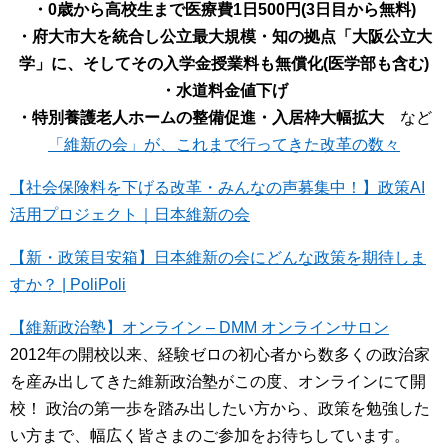
・0歳から高校生まで医療費1日500円(3日目から無料)
・府大市大を統合し公立最大規模・知の拠点「大阪公立大
学」に、そしてその入学金授業料も無償化(医学部も含む)
・水道料金値下げ
・特別養護老人ホームの整備促進・入居枠大幅拡大
など
「維新の会」が、これまで行ってきた改革の数々
【社会保険料を下げる改革・みんなの声募集中！】政策AI
活用プロジェクト｜日本維新の会
【新・政策目安箱】日本維新の会にどんな政策を期待しま
すか？ | PoliPoli
【維新政治塾】オンライン – DMM オンラインサロン
2012年の開校以来、経験ゼロの初心者から数多くの政治家
を産み出してきた維新政治塾がこの度、オンラインにて開
校！ 政治の第一歩を踏み出したい方から、政策を勉強した
い方まで、幅広く皆さまのご参加をお待ちしています。