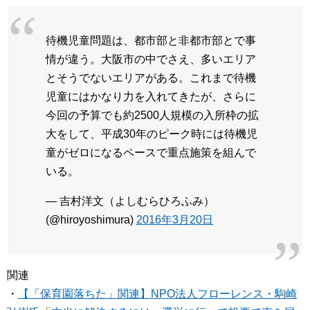
待機児童問題は、都市部と非都市部とで事
情が違う。大阪市の中でさえ、多いエリア
とそうでないエリアがある。これまで待機
児童にはかなり力を入れてきたが、さらに
今回の予算でも約2500人規模の入所枠の拡
大をして、平成30年のピーク時には待機児
童がゼロになるペースで重点施策を組んで
いる。
— 吉村洋文（よしむらひろふみ）
(@hiroyoshimura)
2016年3月20日
関連
・
【「保育園落ちた」関連】NPO法人フローレンス・駒崎