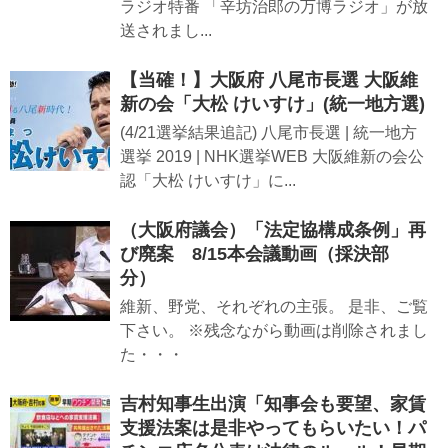
ラジオ特番 「辛坊治郎の万博ラジオ」が放
送されまし...
【当確！】大阪府 八尾市長選 大阪維
新の会「大松 けいすけ」(統一地方選)
(4/21選挙結果追記) 八尾市長選 | 統一地方
選挙 2019 | NHK選挙WEB 大阪維新の会公
認「大松 けいすけ」に...
（大阪府議会）「法定協構成条例」再
び廃案 8/15本会議動画（採決部
分）
維新、野党、それぞれの主張。 是非、ご覧
下さい。 ※残念ながら動画は削除されまし
た・・・
吉村知事生出演「知事会も要望、家賃
支援法案は是非やってもらいたい！パ