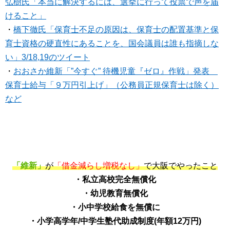
弘樹氏「本当に解決するには、選挙に行って投票で声を届
けること」
・
橋下徹氏「保育士不足の原因は、保育士の配置基準と保
育士資格の硬直性にあることを、国会議員は誰も指摘しな
い」3/18,19のツイート
・
おおさか維新「”今すぐ” 待機児童『ゼロ』作戦」発表
保育士給与「９万円引上げ」（公務員正規保育士は除く）
など
「維新」
が
「借金減らし増税なし」
で大阪でやったこと
・私立高校完全無償化
・幼児教育無償化
・小中学校給食を無償に
・小学高学年/中学生塾代助成制度(年額12万円)