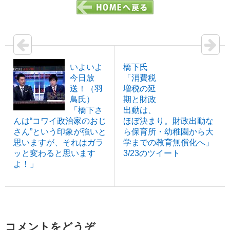
いよいよ
橋下氏
今日放
「消費税
送！（羽
増税の延
鳥氏）
期と財政
「橋下さ
出動は、
んは“コワイ政治家のおじ
ほぼ決まり。財政出動な
さん”という印象が強いと
ら保育所・幼稚園から大
思いますが、それはガラ
学までの教育無償化へ」
ッと変わると思います
3/23のツイート
よ！」
コメントをどうぞ