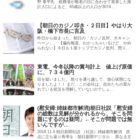
野 泰平氏 総務省が敬老の日に合わせて発表した推
計人口によると、65歳以上の人口が3074...
【朝日のカジノ叩き・２日目】やはり大
阪・橋下市長に言及
昨日から始まった、朝日の「カジノ反対、大キャン
ペーン」。 【偏向報道、わかっちゃいるけど、やめ
られない】今日も１面トップでカジノ批判、懲り...
東電、今冬以降の賞与計上 値上げ原価
に、７３４億円
目を疑いました。 怒りを通り越して、放心状態にな
りましたよ！！ まだ、この会社は、自分たちの置か
れている状況を理解していないのでしょ...
(慰安婦:姉妹都市解消)朝日社説「慰安婦
の総数は見解が分かれるから、そこを問
題にするのは疑問」←そこが問題では無
いんですが…
2018.11.4 朝日新聞社説 （社説）姉妹都市解消 原
点に立ち返り再考を：朝日新聞デジタル 異なる文