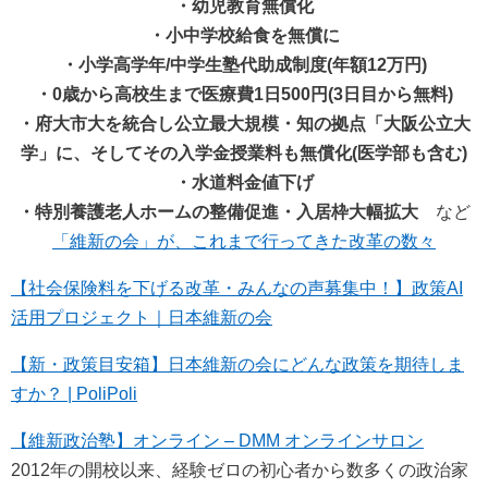
・幼児教育無償化
・小中学校給食を無償に
・小学高学年/中学生塾代助成制度(年額12万円)
・0歳から高校生まで医療費1日500円(3日目から無料)
・府大市大を統合し公立最大規模・知の拠点「大阪公立大
学」に、そしてその入学金授業料も無償化(医学部も含む)
・水道料金値下げ
・特別養護老人ホームの整備促進・入居枠大幅拡大
など
「維新の会」が、これまで行ってきた改革の数々
【社会保険料を下げる改革・みんなの声募集中！】政策AI
活用プロジェクト｜日本維新の会
【新・政策目安箱】日本維新の会にどんな政策を期待しま
すか？ | PoliPoli
【維新政治塾】オンライン – DMM オンラインサロン
2012年の開校以来、経験ゼロの初心者から数多くの政治家