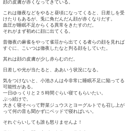
顔の皮膚が赤くなってきている。
これは徹夜などをやると昼頃になってくると、日差しを受
けたりもあるが、兎に角だんだん顔が赤くなりだす。
血圧が睡眠不足からくる異常をきたすのだ。
それがまず初めに顔に出てくる。
昔徹夜の麻雀をやって雀荘から出てくる者らの顔を見れば
すぐに、こいつは徹夜したなと判る顔をしていた。
其れは顔の皮膚が少し赤らむのだ。
日差しや光が当たると、ああいう状況になる。
気をつけないと、小池さんは今非常に睡眠不足に陥ってる
可能性がある。
一日ゆっくりと２５時間ぐらい寝てもらいたい。
ぶっ続けで。
大きく寝そべって野菜ジュウスとヨーグルトでも召し上が
って何の音も聞かずにベッドで寝ればいい。
それぐらいしても誰も怒りませんよ！