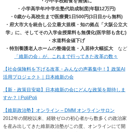
・小中学校給食を無償に
・小学高学年/中学生塾代助成制度(年額12万円)
・0歳から高校生まで医療費1日500円(3日目から無料)
・府大市大を統合し公立最大規模・知の拠点「大阪公立大
学」に、そしてその入学金授業料も無償化(医学部も含む)
・水道料金値下げ
・特別養護老人ホームの整備促進・入居枠大幅拡大
など
「維新の会」が、これまで行ってきた改革の数々
【社会保険料を下げる改革・みんなの声募集中！】政策AI
活用プロジェクト｜日本維新の会
【新・政策目安箱】日本維新の会にどんな政策を期待しま
すか？ | PoliPoli
【維新政治塾】オンライン – DMM オンラインサロン
2012年の開校以来、経験ゼロの初心者から数多くの政治家
を産み出してきた維新政治塾がこの度、オンラインにて開