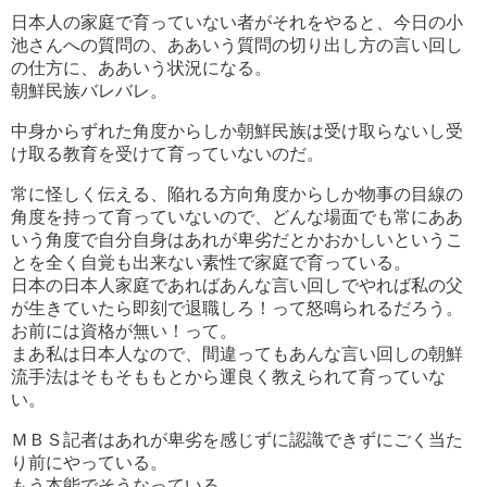
日本人の家庭で育っていない者がそれをやると、今日の小
池さんへの質問の、ああいう質問の切り出し方の言い回し
の仕方に、ああいう状況になる。
朝鮮民族バレバレ。
中身からずれた角度からしか朝鮮民族は受け取らないし受
け取る教育を受けて育っていないのだ。
常に怪しく伝える、陥れる方向角度からしか物事の目線の
角度を持って育っていないので、どんな場面でも常にああ
いう角度で自分自身はあれが卑劣だとかおかしいというこ
とを全く自覚も出来ない素性で家庭で育っている。
日本の日本人家庭であればあんな言い回しでやれば私の父
が生きていたら即刻で退職しろ！って怒鳴られるだろう。
お前には資格が無い！って。
まあ私は日本人なので、間違ってもあんな言い回しの朝鮮
流手法はそもそももとから運良く教えられて育っていな
い。
ＭＢＳ記者はあれが卑劣を感じずに認識できずにごく当た
り前にやっている。
もう本能でそうなっている。