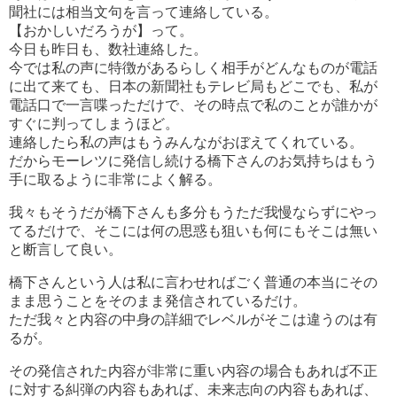
聞社には相当文句を言って連絡している。
【おかしいだろうが】って。
今日も昨日も、数社連絡した。
今では私の声に特徴があるらしく相手がどんなものが電話
に出て来ても、日本の新聞社もテレビ局もどこでも、私が
電話口で一言喋っただけで、その時点で私のことが誰かが
すぐに判ってしまうほど。
連絡したら私の声はもうみんながおぼえてくれている。
だからモーレツに発信し続ける橋下さんのお気持ちはもう
手に取るように非常によく解る。
我々もそうだが橋下さんも多分もうただ我慢ならずにやっ
てるだけで、そこには何の思惑も狙いも何にもそこは無い
と断言して良い。
橋下さんという人は私に言わせればごく普通の本当にその
まま思うことをそのまま発信されているだけ。
ただ我々と内容の中身の詳細でレベルがそこは違うのは有
るが。
その発信された内容が非常に重い内容の場合もあれば不正
に対する糾弾の内容もあれば、未来志向の内容もあれば、