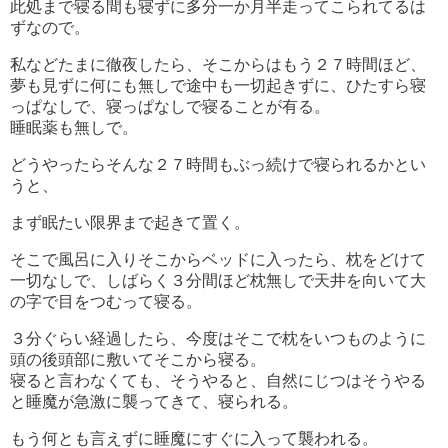
此処まで寝る間も寝ずに多分一か月半走ってこられてるは
ずなので。
私などたまに徹夜したら、そこからはもう２７時間ほど、
夢も見ずに何にも無しで途中も一切起きずに、ひたすら寝
っぱなしで、寝っぱなしで寝ることが有る。
睡眠薬も無しで。
どうやったらそんな２７時間もぶっ続けで寝られるかとい
うと、
まず眠たい限界まで起きて置く。
そこで風呂に入りそこからベッドに入ったら、枕をどけて
一切なしで、しばらく３分間ほど枕無しで天井を向いて大
の字で目をつむって寝る。
３分ぐらい経過したら、今度はそこで枕をいつものように
頭の後頭部に敷いてそこから寝る。
寝ると言わなくても、そうやると、自然にじつはそうやる
と睡魔が急激に襲ってきて、寝られる。
もう何とも言えずに睡魔にすぐに入って襲われる。