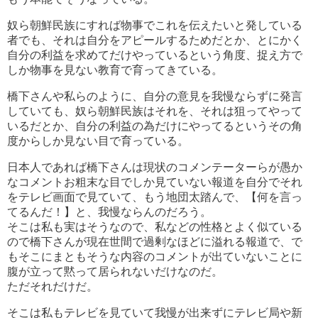
奴ら朝鮮民族にすれば物事でこれを伝えたいと発している
者でも、それは自分をアピールするためだとか、とにかく
自分の利益を求めてだけやっているという角度、捉え方で
しか物事を見ない教育で育ってきている。
橋下さんや私らのように、自分の意見を我慢ならずに発言
していても、奴ら朝鮮民族はそれを、それは狙ってやって
いるだとか、自分の利益の為だけにやってるというその角
度からしか見ない目で育っている。
日本人であれば橋下さんは現状のコメンテーターらが愚か
なコメントお粗末な目でしか見ていない報道を自分でそれ
をテレビ画面で見ていて、もう地団太踏んで、【何を言っ
てるんだ！】と、我慢ならんのだろう。
そこは私も実はそうなので、私などの性格とよく似ている
ので橋下さんが現在世間で過剰なほどに溢れる報道で、で
もそこにまともそうな内容のコメントが出ていないことに
腹が立って黙って居られないだけなのだ。
ただそれだけだ。
そこは私もテレビを見ていて我慢が出来ずにテレビ局や新