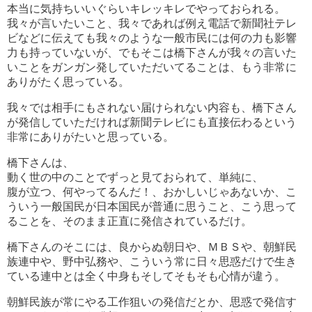
本当に気持ちいいぐらいキレッキレでやっておられる。
我々が言いたいこと、我々であれば例え電話で新聞社テレ
ビなどに伝えても我々のような一般市民には何の力も影響
力も持っていないが、でもそこは橋下さんが我々の言いた
いことをガンガン発していただいてることは、もう非常に
ありがたく思っている。
我々では相手にもされない届けられない内容も、橋下さん
が発信していただければ新聞テレビにも直接伝わるという
非常にありがたいと思っている。
橋下さんは、
動く世の中のことでずっと見ておられて、単純に、
腹が立つ、何やってるんだ！、おかしいじゃあないか、こ
ういう一般国民が日本国民が普通に思うこと、こう思って
ることを、そのまま正直に発信されているだけ。
橋下さんのそこには、良からぬ朝日や、ＭＢＳや、朝鮮民
族連中や、野中弘務や、こういう常に日々思惑だけで生き
ている連中とは全く中身もそしてそもそも心情が違う。
朝鮮民族が常にやる工作狙いの発信だとか、思惑で発信す