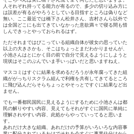
人それぞれ持ってる能力が有るので、多少の切り込み方に
は誤差が有るがやろうとしている目指すところは偽りなど
無い、ここ最近では橋下さん松井さん、吉村さんら以外で
は全国どこにも出てきていなかった意欲満々で寝る間も惜
しんできっとやっておられるはず。
ただそれまではびこっている組織自体が彼女の思っていた
以上の大きさかも、そこはちょっとまだわかりませんが、
小池さんはとにかく目の前で自分で見えるようにしようと
現状はそこのぶんでいま手いっぱいだと思いますねえ。
マスコミはすぐに結果を求めるだろうが永年腐ってきた組
織ががっちりスクラム組んで利権を共有してきてるところ
に飛び込んだらそらちょっとやそっとですぐに結果など出
ません。
でも一番都民国民に見えるようにするために小池さんは都
民の解りやすい内容、見えてもそれがすぐに国民に単純に
理解されやすい内容、此処からやっていってると思いま
す。
あれだけ大きな組織、あれだけの予算がいろいろな内容事
業に配分されているわけでそれを今すぐに事業仕分けから