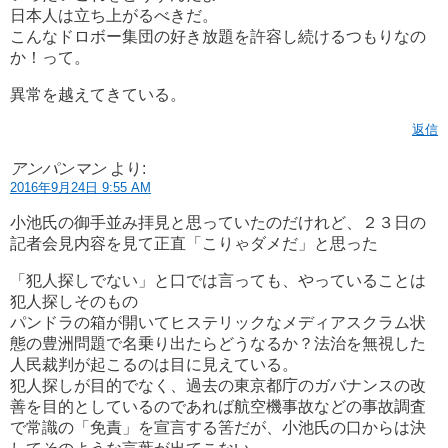
日本人は立ち上がるべきだ。
こんなドロボー集団の好き放題を許容し続けるつもりなの
か！って。
異常を越えてきている。
返信
アンパンマン
より:
2016年9月24日 9:55 AM
小池氏の御手並み拝見と思っていたのだけれど、２３日の
記者会見内容を見て正直「こりゃダメだ」と思った
「犯人探しでない」と口では言っても、やっていることは
犯人探しそのもの
パンドラの箱が開いてヒステリックなメディアスクラム状
態の豊洲問題で名乗り出たらどうなるか？法治を無視した
人民裁判が起こるのは目に見えている。
犯人探しが目的でなく、過去の東京都庁のガバナンスの改
善を目的としているのであれば航空機事故などの事故調査
で常識の「免責」を宣言する筈だが、小池氏の口からは決