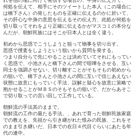
れを他の場に向けて発信する場合の、中身の伝え方で、
何処を伝えて、相手にそのツイートした本人（この場合に
は橋下さん）の発したものを正確に伝えるのかに於いて、
その肝心な中身の意思を伝えるその伝え方、此処が何処を
切り取ってそれをより正確に伝えるかがマスコミの本分な
んだが、朝鮮民族にはそこが日本人とは全く違う。
初めから思惑でこうしようと狙って物事を切り出す。
思惑で捜査をしようという狙いから質問を発する。
つまり自分らで先にやることは決めていてそれにもってい
く思惑で、小池さんと橋下さんの間で喧嘩をさせる、互い
同士を強調させない、切り離すことがそもそもの初めから
の狙いで、橋下さんと小池さんの間に互いで信じあえない
状態に故意にもっていく手法、誤解と疑心を故意に策略で
抱かせることがＭＢＳのそもそもの狙いで、だからあそこ
で切り取っての言い回しで工作している。
朝鮮流の手法其のままで。
朝鮮流の工作の最たる手法。、あれで育った朝鮮民族家庭
での教えを、先祖から引き継がれた恨みの民族、これをそ
のまま引き継いだ、日本での在日４代目ぐらいにあたる年
代の連中。