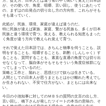
方、捉え方、日本人とは違う者の中で聞いて覚えた日本語
が、その使い方、角度、咀嚼、言い回し、使うにあたって
の、まずはの出発点の切り出し方の方向性、これらがそも
そも違っていく。
此処が、民族、環境、家庭が違えば違うのだ。
特に民族が違えば家族、家庭、繋がる民族も、多くが日本
民族と違う環境で育つ。覚える、教えられる知恵もまった
く角度が違う方向で教えられ覚えて育つ。
それで覚えた日本語では、きちんと物事を伺うことも、説
明をすることも、咀嚼することも、斟酌（しんしゃく）す
ることも、質問することも、素直な直通の角度では切り出
せなくなって、脳自体がそもそもそういう角度症候群にな
ってしまっているのだ。
策略と工作と、陥れと、思惑だけで奴らは生きている。
人間としての日本人が思うまともとはかけ離れた考えでし
か生きられない、不安で仕方がない、まともには出来な
い。
今日の小池知事に対してのＭＢＳの質問の文言の出し方、
言い回し、橋下さんが発したツイートの本当の意味の、そ