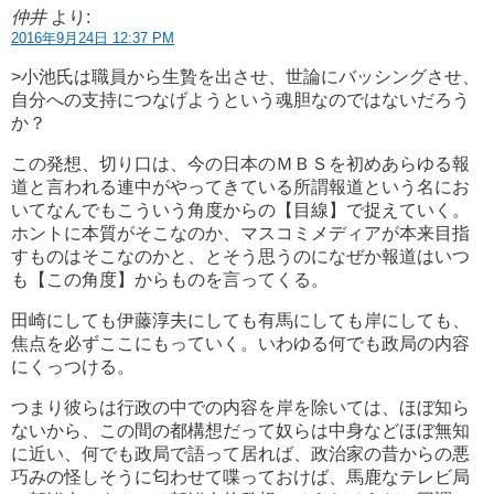
仲井
より:
2016年9月24日 12:37 PM
>小池氏は職員から生贄を出させ、世論にバッシングさせ、
自分への支持につなげようという魂胆なのではないだろう
か？
この発想、切り口は、今の日本のＭＢＳを初めあらゆる報
道と言われる連中がやってきている所謂報道という名にお
いてなんでもこういう角度からの【目線】で捉えていく。
ホントに本質がそこなのか、マスコミメディアが本来目指
すものはそこなのかと、とそう思うのになぜか報道はいつ
も【この角度】からものを言ってくる。
田崎にしても伊藤淳夫にしても有馬にしても岸にしても、
焦点を必ずここにもっていく。いわゆる何でも政局の内容
にくっつける。
つまり彼らは行政の中での内容を岸を除いては、ほぼ知ら
ないから、この間の都構想だって奴らは中身などほぼ無知
に近い、何でも政局で語って居れば、政治家の昔からの悪
巧みの怪しそうに匂わせて喋っておけば、馬鹿なテレビ局