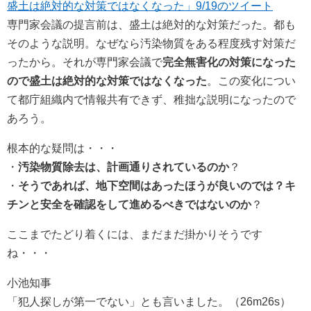
盛土は絶対的な対策ではなくなった」9/19のツイート
専門家会議の提言前は、盛土は絶対的な対策だった。都も
そのような説明。なぜなら汚染物質をある程度残す対策だ
ったから。それが専門家会議で
完全無害化の対策になった
ので盛土は絶対的な対策ではなくなった
。この変化につい
て都庁組織内で情報共有できず、稚拙な説明になったので
あろう。
根本的な疑問は・・・
・
汚染物質除去は、計画通りされているのか
？
・
そうであれば、地下空間はあったほうが良いのでは？キ
チンと安全を確認をして進めるべきではないのか
？
ここまでたどり着くには、まだまだ掛かりそうです
ね・・・
小池知事
「犯人探しが第一でない」とも言いました。（26m26s）