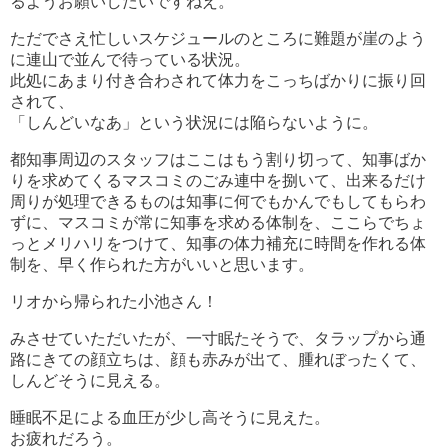
るようお願いしたいですねえ。
ただでさえ忙しいスケジュールのところに難題が崖のよう
に連山で並んで待っている状況。
此処にあまり付き合わされて体力をこっちばかりに振り回
されて、
「しんどいなあ」という状況には陥らないように。
都知事周辺のスタッフはここはもう割り切って、知事ばか
りを求めてくるマスコミのごみ連中を捌いて、出来るだけ
周りが処理できるものは知事に何でもかんでもしてもらわ
ずに、マスコミが常に知事を求める体制を、ここらでちょ
っとメリハリをつけて、知事の体力補充に時間を作れる体
制を、早く作られた方がいいと思います。
リオから帰られた小池さん！
みさせていただいたが、一寸眠たそうで、タラップから通
路にきての顔立ちは、顔も赤みが出て、腫れぼったくて、
しんどそうに見える。
睡眠不足による血圧が少し高そうに見えた。
お疲れだろう。