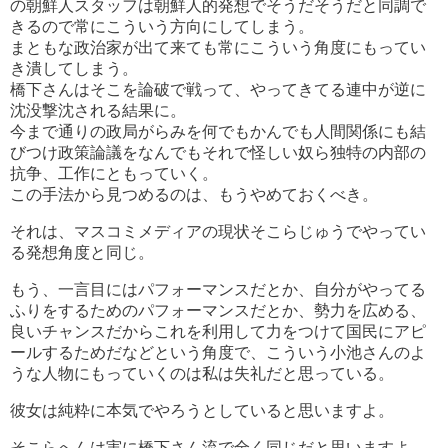
の朝鮮人スタッフは朝鮮人的発想でそうだそうだと同調で
きるので常にこういう方向にしてしまう。
まともな政治家が出て来ても常にこういう角度にもってい
き潰してしまう。
橋下さんはそこを論破で戦って、やってきてる連中が逆に
沈没撃沈される結果に。
今まで通りの政局がらみを何でもかんでも人間関係にも結
びつけ政策論議をなんでもそれで怪しい奴ら独特の内部の
抗争、工作にともっていく。
この手法から見つめるのは、もうやめておくべき。
それは、マスコミメディアの現状そこらじゅうでやってい
る発想角度と同じ。
もう、一言目にはパフォーマンスだとか、自分がやってる
ふりをするためのパフォーマンスだとか、勢力を広める、
良いチャンスだからこれを利用して力をつけて国民にアピ
ールするためだなどという角度で、こういう小池さんのよ
うな人物にもっていくのは私は失礼だと思っている。
彼女は純粋に本気でやろうとしていると思いますよ。
そこらへんは実に橋下さん流で全く同じだと思いますよ。