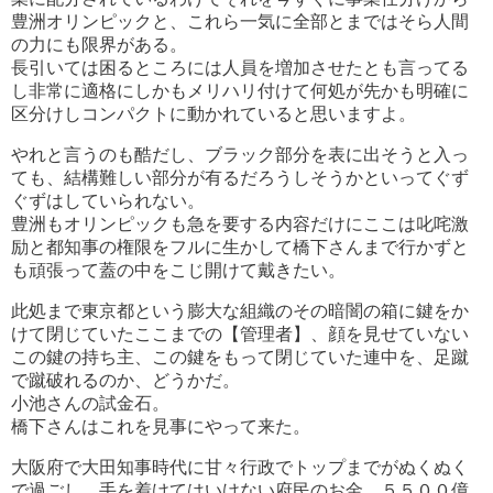
豊洲オリンピックと、これら一気に全部とまではそら人間
の力にも限界がある。
長引いては困るところには人員を増加させたとも言ってる
し非常に適格にしかもメリハリ付けて何処が先かも明確に
区分けしコンパクトに動かれていると思いますよ。
やれと言うのも酷だし、ブラック部分を表に出そうと入っ
ても、結構難しい部分が有るだろうしそうかといってぐず
ぐずはしていられない。
豊洲もオリンピックも急を要する内容だけにここは叱咤激
励と都知事の権限をフルに生かして橋下さんまで行かずと
も頑張って蓋の中をこじ開けて戴きたい。
此処まで東京都という膨大な組織のその暗闇の箱に鍵をか
けて閉じていたここまでの【管理者】、顔を見せていない
この鍵の持ち主、この鍵をもって閉じていた連中を、足蹴
で蹴破れるのか、どうかだ。
小池さんの試金石。
橋下さんはこれを見事にやって来た。
大阪府で大田知事時代に甘々行政でトップまでがぬくぬく
で過ごし、手を着けてはいけない府民のお金、５５００億