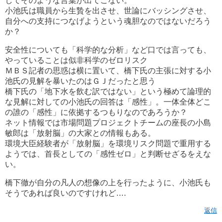
してそのような言葉が出てこない。
小池氏は職員から生贄を出させ、世論にバッシングさせ、
自分への支持につなげようという魂胆なのではないだろう
か？
安全性についても「科学的な分析」など口では言っても、
やっていることは似非科学のゼロリスク
ＭＢＳ記者の思惑は横に置いて、橋下氏の主張に対する小
池氏の見解を暴いたのはＧＪだったと思う
橋下氏の「地下水を飲む訳ではない」という極めて論理的
な見解に対しての小池氏の回答は「感性」。一体全体どこ
の誰の「感性」に依拠するつもりなのであろうか？
ネット情報では市場問題プロジェクトチームの座長の小島
敏郎は「放射脳」の大家との情報もある。
環境大臣経験者が「放射脳」を環境リスク問題で重用する
ようでは、首長としての「感性ゼロ」と判断せざるをえな
い。
橋下徹が自分の凡人の想像の上を行ったように、小池氏も
そうであれば良いのですけれど….
返信