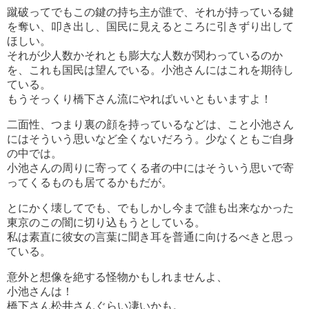
蹴破ってでもこの鍵の持ち主が誰で、それが持っている鍵
を奪い、叩き出し、国民に見えるところに引きずり出して
ほしい。
それが少人数かそれとも膨大な人数が関わっているのか
を、これも国民は望んでいる。小池さんにはこれを期待し
ている。
もうそっくり橋下さん流にやればいいともいますよ！
二面性、つまり裏の顔を持っているなどは、こと小池さん
にはそういう思いなど全くないだろう。少なくともご自身
の中では。
小池さんの周りに寄ってくる者の中にはそういう思いで寄
ってくるものも居てるかもだが。
とにかく壊してでも、でもしかし今まで誰も出来なかった
東京のこの闇に切り込もうとしている。
私は素直に彼女の言葉に聞き耳を普通に向けるべきと思っ
ている。
意外と想像を絶する怪物かもしれませんよ、
小池さんは！
橋下さん松井さんぐらい凄いかも。