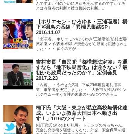
んですよ。何のために戸籍を開示するのですか？あ
とは有権者の判断と捜査機関の判断。...
【ホリエモン・ひろゆき・三浦瑠麗】橋
下✕羽鳥の番組「異端児集結SP」
2016.11.07
「出演者」 ホリエモン/ひろゆき/三浦瑠麗/杉村太蔵/
葉加瀬マイ/森永卓郎 ※残念ながら動画は削除されま
した・・・ 多くの方が...
吉村市長「自民党『都構想法定協』を通
すなら『地下鉄民営化』は通さない？最
初から政局だったのか？」定例会見
2017.2.23
「内容」 ・うめきた2期 平成29年度暫定利用事
業 事業者を決定しました ・「大阪市女性活躍シン
ポジウム～働く女性の未来のために今できる...
橋下氏「大阪・東京が私立高校無償化達
成。いよいよ教育大国日本へ動き出
す！」1/16のツイート
(橋下徹氏twilogより引用） トランプのおっちゃん、
完全に交渉術を駆使してるな。外交・安全保障を巡