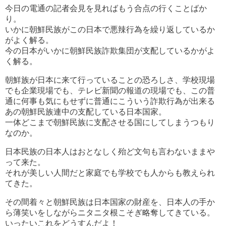
今日の電通の記者会見を見ればもう合点の行くことばか
り。
いかに朝鮮民族がこの日本で悪辣行為を繰り返しているか
がよく解る。
今の日本がいかに朝鮮民族詐欺集団が支配しているかがよ
く解る。
朝鮮族が日本に来て行っていることの恐ろしさ、学校現場
でも企業現場でも、テレビ新聞の報道の現場でも、この普
通に何事も気にもせずに普通にこういう詐欺行為が出来る
あの朝鮮民族連中の支配している日本国家。
一体どこまで朝鮮民族に支配させる国にしてしまうつもり
なのか。
日本民族の日本人はおとなしく殆ど文句も言わないままや
って来た。
それが美しい人間だと家庭でも学校でも人からも教えられ
てきた。
その間着々と朝鮮民族は日本国家の財産を、日本人の手か
ら薄笑いをしながらニタニタ根こそぎ略奪してきている。
いったいこれをどうすんだよ！