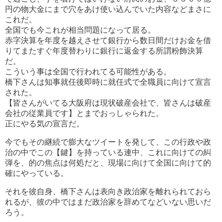
円の物大金にまで穴をあけ使い込んでいた内容などまさに
これだ。
全国でも今これが相当問題になって居る。
赤字決算を年度を越えさせて銀行から数日間だけお金を借
りてまたすぐ年度替わりに銀行に返金する所謂粉飾決算
だ。
こういう事は全国で行われてる可能性がある。
橋下さんは知事就任後即時に就任式で全職員に向けて宣言
された。
【皆さんがいてる大阪府は現状破産会社で、皆さんは破産
会社の従業員です】とまでおっしゃられた。
正にやる気の宣言だ。
今でもその継続で膨大なツイートを発して、この行政や政
治の中でこの【鍵】を持っている連中、これに向けての糾
弾を、的の焦点は何処だと、現場に向けて全国に向けて的
確にやっている。
それを彼自身、橋下さんは表向き政治家を離れられておら
れるが、彼の中ではまだ政治家を辞めてなどいない思いだ
ろう。