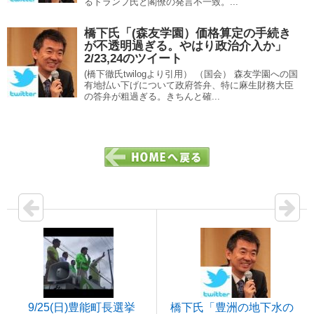
るトランプ氏と閣僚の発言不一致。...
橋下氏「(森友学園）価格算定の手続き
が不透明過ぎる。やはり政治介入か」
2/23,24のツイート
(橋下徹氏twilogより引用） （国会） 森友学園への国
有地払い下げについて政府答弁、特に麻生財務大臣
の答弁が粗過ぎる。きちんと確...
9/25(日)豊能町長選挙
橋下氏「豊洲の地下水の