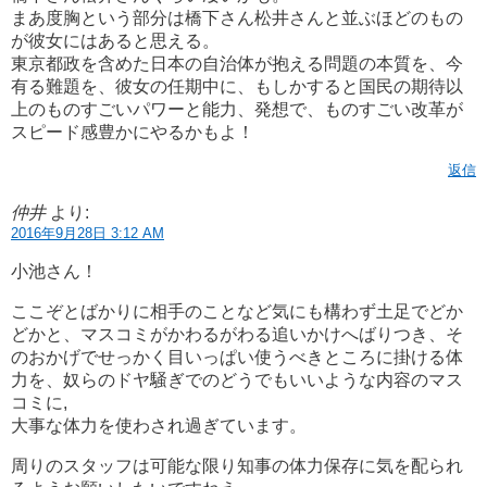
まあ度胸という部分は橋下さん松井さんと並ぶほどのもの
が彼女にはあると思える。
東京都政を含めた日本の自治体が抱える問題の本質を、今
有る難題を、彼女の任期中に、もしかすると国民の期待以
上のものすごいパワーと能力、発想で、ものすごい改革が
スピード感豊かにやるかもよ！
返信
仲井
より:
2016年9月28日 3:12 AM
小池さん！
ここぞとばかりに相手のことなど気にも構わず土足でどか
どかと、マスコミがかわるがわる追いかけへばりつき、そ
のおかげでせっかく目いっぱい使うべきところに掛ける体
力を、奴らのドヤ騒ぎでのどうでもいいような内容のマス
コミに,
大事な体力を使わされ過ぎています。
周りのスタッフは可能な限り知事の体力保存に気を配られ