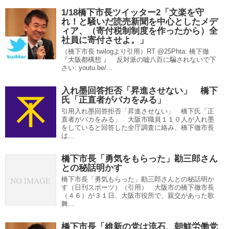
1/18橋下市長ツイッター2「文楽を守
れ！と騒いだ読売新聞を中心としたメデ
ィア、（寄付税制制度を作ったから）全
社員に寄付させよ。」
（橋下市長 twilogより引用）RT @25Phta: 橋下徹
『大阪都構想 』 反対派の嘘八百に騙されないで下
さい: youtu.be/...
入れ墨回答拒否「昇進させない」 橋下
氏「正直者がバカをみる」
引用入れ墨回答拒否「昇進させない」 橋下氏「正
直者がバカをみる」 大阪市職員１１０人が入れ墨
をしていると回答した全庁調査に絡み、橋下徹市長
は...
橋下市長「勇気をもらった」勘三郎さん
との秘話明かす
橋下市長「勇気もらった」勘三郎さんとの秘話明か
す（日刊スポーツ）（引用） 大阪市の橋下徹市長
（４６）が３１日、大阪市役所で、親交があった歌
舞...
橋下市長「維新の党は流石、朝鮮労働党