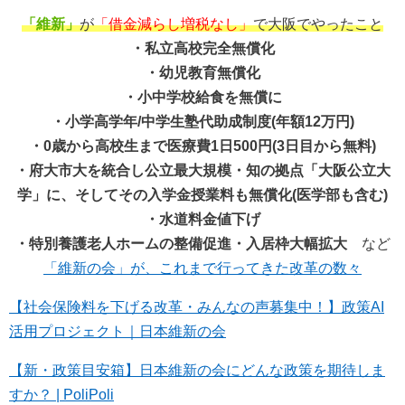
「維新」
が
「借金減らし増税なし」
で大阪でやったこと
・私立高校完全無償化
・幼児教育無償化
・小中学校給食を無償に
・小学高学年/中学生塾代助成制度(年額12万円)
・0歳から高校生まで医療費1日500円(3日目から無料)
・府大市大を統合し公立最大規模・知の拠点「大阪公立大
学」に、そしてその入学金授業料も無償化(医学部も含む)
・水道料金値下げ
・特別養護老人ホームの整備促進・入居枠大幅拡大
など
「維新の会」が、これまで行ってきた改革の数々
【社会保険料を下げる改革・みんなの声募集中！】政策AI
活用プロジェクト｜日本維新の会
【新・政策目安箱】日本維新の会にどんな政策を期待しま
すか？ | PoliPoli