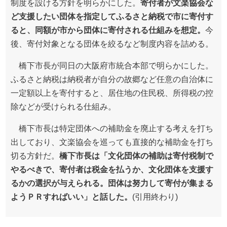
制度を設ける方針を明らかにした。
寄付者が文楽協会な
ど支援したい団体を指定してふるさと納税で市に寄付す
ると、同額が市から団体に寄付される仕組みを想定。
今
後、寄付対象となる団体を絞るなど制度内容を詰める。
橋下市長が同日の大阪府市統合本部で明らかにした。
ふるさと納税は納税者が自分の故郷など任意の自治体に
一定額以上を寄付すると、居住地の住民税、所得税の控
除などが受けられる仕組み。
橋下市長は特定団体への補助金を廃止する考えを打ち
出しており、文楽協会を巡っても直接的な補助金を打ち
切る方針だ。
橋下市長は「文化団体の補助は寄付税制で
やるべきで、寄付者は税金を払うか、文化団体を支援す
るかの選択が与えられる。団体は努力して寄付が集まる
ようＰＲすればいい」と話した。
(引用終わり)