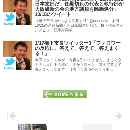
日本支部だ。任期切れの代表と執行部が
大阪維新の会の地方議員を除籍処分」
10/15のツイート
（橋下市長 twilogより引用）RT @oneosaka: 本日、
10/15の産経新聞と朝日新聞の朝刊に、橋下代表のイ
ンタビュー記事が掲載...
1/17橋下市長ツイッター3「フォロワー
の反応に、答えて、答えて、答えまく
る！」
今回はタイトルが、内容を引いてません。まるで空
手の百人組手の様に、次から次へと、答えて答えて
答えまくってます！（橋下市長 twilogより引...